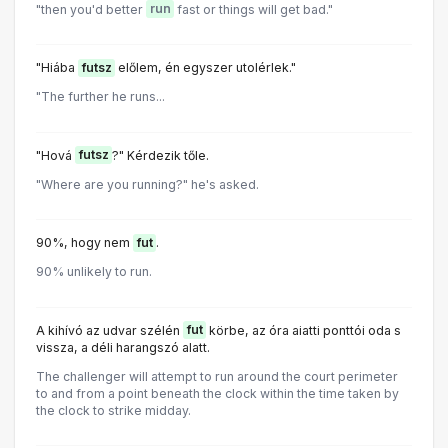
"then you'd better
run
fast or things will get bad."
"Hiába
futsz
előlem, én egyszer utolérlek."
"The further he runs...
"Hová
futsz
?" Kérdezik tőle.
"Where are you running?" he's asked.
90%, hogy nem
fut
.
90% unlikely to run.
A kihívó az udvar szélén
fut
körbe, az óra aiatti ponttói oda s
vissza, a déli harangszó alatt.
The challenger will attempt to run around the court perimeter
to and from a point beneath the clock within the time taken by
the clock to strike midday.