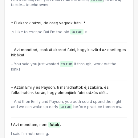
tackle... touchdowns.
* El akarok húzni, de öreg vagyok futni! *
♫ I like to escape But I'm too old
to run
♫
- Azt mondtad, csak át akarod futni, hogy kiszűrd az esetleges
hibákat.
- You said you just wanted
to run
it through, work out the
kinks.
- Aztán Emily és Payson, ti maradhattok éjszakára, és
felkelhetünk korán, hogy elmenjünk futni edzés előtt.
- And then Emily and Payson, you both could spend the night
and we can wake up early
to run
before practice tomorrow.
! Azt mondtam, nem
futok
.
I said I'm not running.