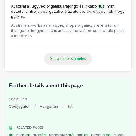
Ausztráliai, ügyvéd organikusrajongó és inkább
fut
, mint
edzőterembe jár. és igazából ő az utolsó, akire tippelnék, hogy
gyilkos.
Australian, works as a lawyer, shops organic, prefers to run
than go to the gym, and is actually the last person I would pin as
a murderer.
Show more examples
Further details about this page
LOCATION
Cooljugator
/
Hungarian
/
fut
RELATED PAGES
árt
harm
ejt
drop
ért
understand
fáj
hurt
fal
devour
fed
cover