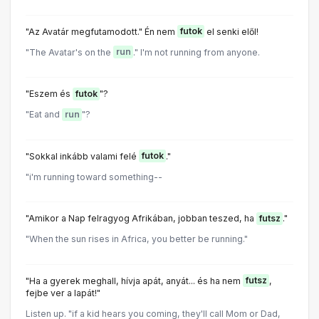
"Az Avatár megfutamodott." Én nem
futok
el senki elől!
"The Avatar's on the
run
." I'm not running from anyone.
"Eszem és
futok
"?
"Eat and
run
"?
"Sokkal inkább valami felé
futok
."
"i'm running toward something--
"Amikor a Nap felragyog Afrikában, jobban teszed, ha
futsz
."
"When the sun rises in Africa, you better be running."
"Ha a gyerek meghall, hívja apát, anyát... és ha nem
futsz
,
fejbe ver a lapát!"
Listen up. "if a kid hears you coming, they'll call Mom or Dad,