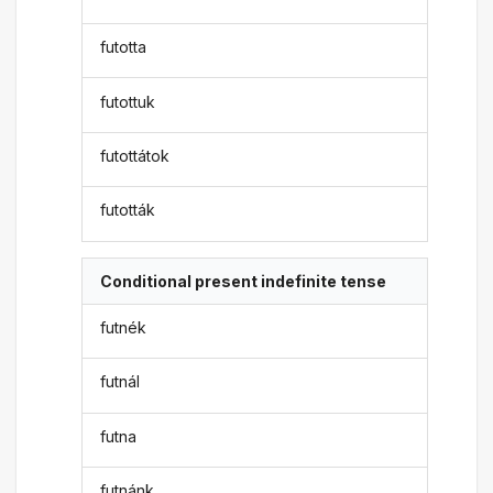
futotta
futottuk
futottátok
futották
Conditional present indefinite tense
futnék
futnál
futna
futnánk