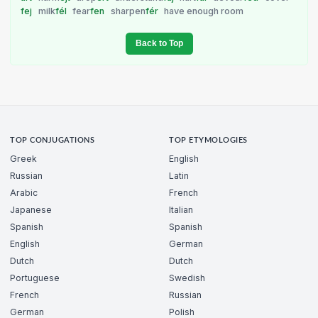
fej
milk
fél
fear
fen
sharpen
fér
have enough room
Back to Top
TOP CONJUGATIONS
TOP ETYMOLOGIES
Greek
English
Russian
Latin
Arabic
French
Japanese
Italian
Spanish
Spanish
English
German
Dutch
Dutch
Portuguese
Swedish
French
Russian
German
Polish