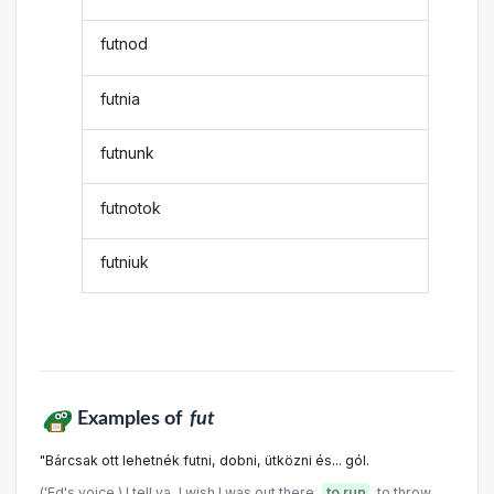
futnod
futnia
futnunk
futnotok
futniuk
Examples of
fut
"Bárcsak ott lehetnék futni, dobni, ütközni és... gól.
('Ed's voice.) I tell ya, I wish I was out there,
to run
, to throw,