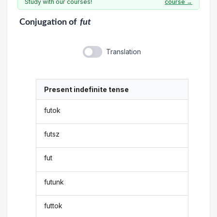
Study with our courses!
course →
Conjugation
of
fut
Translation
Present indefinite tense
futok
futsz
fut
futunk
futtok