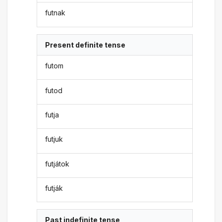
futnak
Present definite tense
futom
futod
futja
futjuk
futjátok
futják
Past indefinite tense