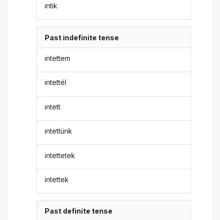
intik
Past indefinite tense
intettem
intettél
intett
intettünk
intettetek
intettek
Past definite tense