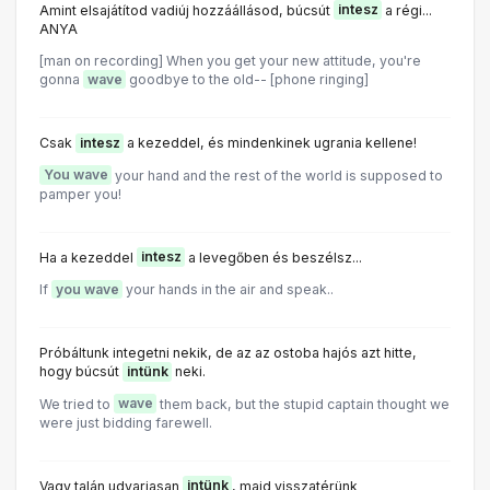
Amint elsajátítod vadiúj hozzáállásod, búcsút
intesz
a régi...
ANYA
[man on recording] When you get your new attitude, you're
gonna
wave
goodbye to the old-- [phone ringing]
Csak
intesz
a kezeddel, és mindenkinek ugrania kellene!
You wave
your hand and the rest of the world is supposed to
pamper you!
Ha a kezeddel
intesz
a levegőben és beszélsz...
If
you wave
your hands in the air and speak..
Próbáltunk integetni nekik, de az az ostoba hajós azt hitte,
hogy búcsút
intünk
neki.
We tried to
wave
them back, but the stupid captain thought we
were just bidding farewell.
Vagy talán udvariasan
intünk
, majd visszatérünk