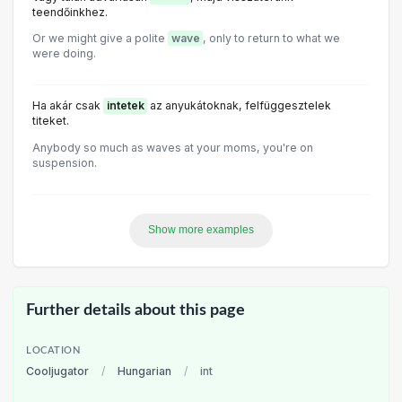
teendőinkhez.
Or we might give a polite
wave
, only to return to what we
were doing.
Ha akár csak
intetek
az anyukátoknak, felfüggesztelek
titeket.
Anybody so much as waves at your moms, you're on
suspension.
Show more examples
Further details about this page
LOCATION
Cooljugator
/
Hungarian
/
int