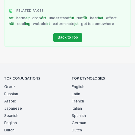
RELATED PAGES
árt
harm
ejt
drop
ért
understand
fut
run
fűt
heat
hat
affect
hűt
cool
ing
wobble
irt
exterminate
jut
get to somewhere
Back to Top
TOP CONJUGATIONS
TOP ETYMOLOGIES
Greek
English
Russian
Latin
Arabic
French
Japanese
Italian
Spanish
Spanish
English
German
Dutch
Dutch