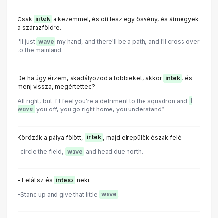
Csak
intek
a kezemmel, és ott lesz egy ösvény, és átmegyek
a szárazföldre.
I'll just
wave
my hand, and there'll be a path, and I'll cross over
to the mainland.
De ha úgy érzem, akadályozod a többieket, akkor
intek
, és
menj vissza, megértetted?
All right, but if I feel you're a detriment to the squadron and
I
wave
you off, you go right home, you understand?
Körözök a pálya fölött,
intek
, majd elrepülök észak felé.
I circle the field,
wave
and head due north.
- Felállsz és
intesz
neki.
-Stand up and give that little
wave
.