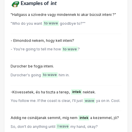
Examples of
int
"Hallgass a szívedre vagy mindennek ki akar búcsút inteni ?"
"Who do you want
to wave
goodbye to?""
- Elmondod nekem, hogy kell inteni?
- You're going to tell me how
to wave
?
Durocher be fogja inteni.
Durocher's going
to wave
him in.
-Kövessetek, és ha tiszta a terep,
intek
nektek.
You follow me. If the coast is clear, I'll just
wave
ya on in. Cool.
Addig ne csináljanak semmit, míg nem
intek
a kezemmel, jó?
So, don't do anything until
I wave
my hand, okay?