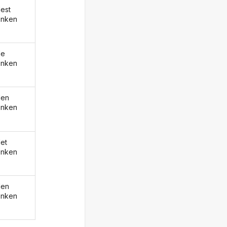
est
enken
de
enken
den
enken
et
enken
den
enken