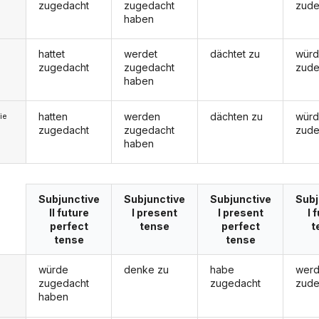
zugedacht
zugedacht
zud
haben
hattet
werdet
dächtet zu
würd
zugedacht
zugedacht
zud
haben
hatten
werden
dächten zu
wür
ie
zugedacht
zugedacht
zud
haben
Subjunctive
Subjunctive
Subjunctive
Subj
II future
I present
I present
I 
perfect
tense
perfect
t
tense
tense
würde
denke zu
habe
wer
zugedacht
zugedacht
zud
haben