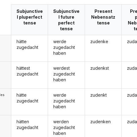
Subjunctive
Subjunctive
Present
Pre
I pluperfect
I future
Nebensatz
tense
perfect
tense
Neb
tense
t
hätte
werde
zudenke
zuda
zugedacht
zugedacht
haben
hättest
werdest
zudenkst
zuda
zugedacht
zugedacht
haben
hätte
werde
zudenkt
zuda
/es
zugedacht
zugedacht
haben
hätten
werden
zudenken
zuda
zugedacht
zugedacht
haben