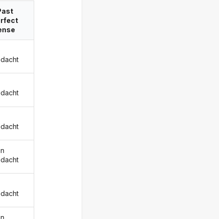
Past
rfect
ense
e
dacht
dacht
dacht
en
dacht
dacht
en