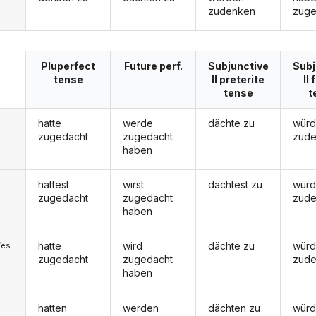
zudenken
zuge
Pluperfect
Future perf.
Subjunctive
Subj
tense
II preterite
II
tense
t
hatte
werde
dächte zu
wür
zugedacht
zugedacht
zud
haben
hattest
wirst
dächtest zu
würd
zugedacht
zugedacht
zud
haben
hatte
wird
dächte zu
wür
/es
zugedacht
zugedacht
zud
haben
hatten
werden
dächten zu
wür