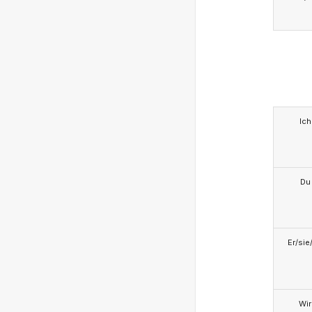
Ich
Du
Er/sie
Wir