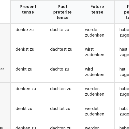
Present
Past
Future
tense
preterite
tense
pe
tense
t
denke zu
dachte zu
werde
hab
zudenken
zuge
denkst zu
dachtest zu
wirst
hast
zudenken
zuge
denkt zu
dachte zu
wird
hat
/es
zudenken
zuge
denken zu
dachten zu
werden
hab
zudenken
zuge
denkt zu
dachtet zu
werdet
habt
zudenken
zuge
denken zu
dachten zu
werden
hab
ie