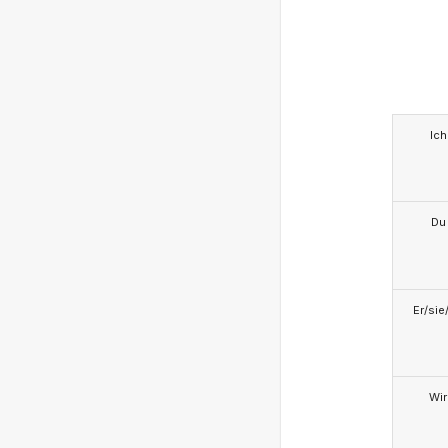
Ich
Du
Er/sie
Wir