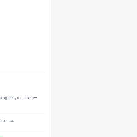
ing that, so... I know.
istence.