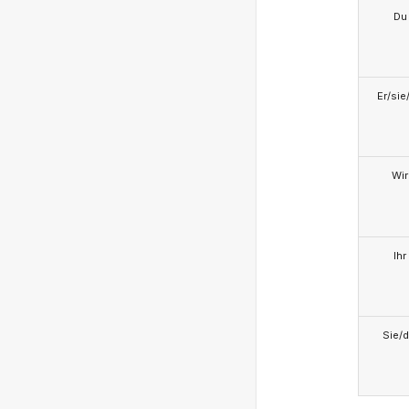
Du
Er/sie
Wir
Ihr
Sie/d