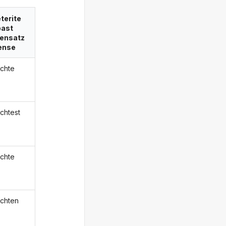
terite
past
ensatz
ense
chte
chtest
chte
chten