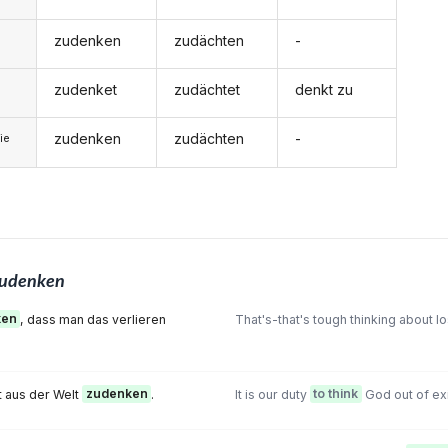
zudenken
zudächten
-
zudenket
zudächtet
denkt zu
zudenken
zudächten
-
ie
udenken
ken
, dass man das verlieren
That's-that's tough thinking about los
tt aus der Welt
zudenken
.
It is our duty
to think
God out of ex