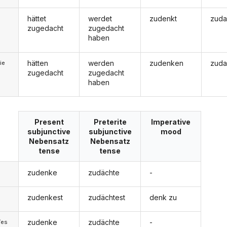
hättet
werdet
zudenkt
zuda
zugedacht
zugedacht
haben
hätten
werden
zudenken
zuda
ie
zugedacht
zugedacht
haben
Present
Preterite
Imperative
subjunctive
subjunctive
mood
Nebensatz
Nebensatz
tense
tense
zudenke
zudächte
-
zudenkest
zudächtest
denk zu
zudenke
zudächte
-
/es