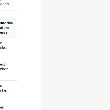
dacht
unctive
 future
ense
de
enken
est
enken
de
enken
den