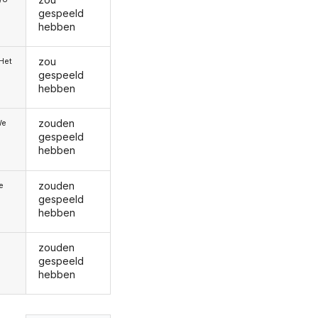
gespeeld
hebben
zou
/Het
gespeeld
hebben
zouden
We
gespeeld
hebben
zouden
ie
gespeeld
hebben
zouden
gespeeld
hebben