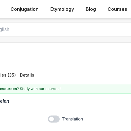
Conjugation
Etymology
Blog
Courses
les (35)
Details
 resources?
Study with our courses!
elen
Translation