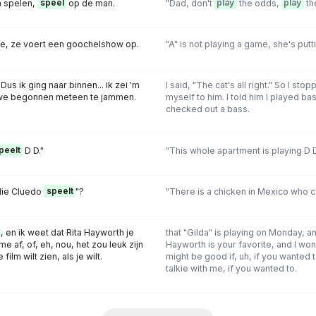
n spelen,
speel
op de man.
"Dad, don't
play
the odds,
play
th
je, ze voert een goochelshow op.
"A" is not playing a game, she's put
 Dus ik ging naar binnen... ik zei 'm
I said, "The cat's all right." So I stop
n we begonnen meteen te jammen.
myself to him. I told him I played ba
checked out a bass.
peelt
D D."
"This whole apartment is playing D D
 die Cluedo
speelt
"?
"There is a chicken in Mexico who 
, en ik weet dat Rita Hayworth je
that "Gilda" is playing on Monday, an
me af, of, eh, nou, het zou leuk zijn
Hayworth is your favorite, and I wond
 film wilt zien, als je wilt.
might be good if, uh, if you wanted to
talkie with me, if you wanted to.