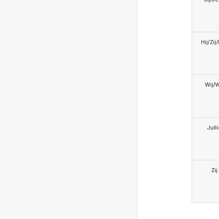
Hij/Zij
Wij/
Jull
Zij