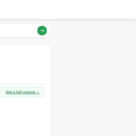
Get a full course →