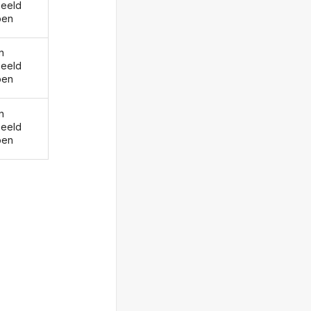
eeld
ben
n
eeld
ben
n
eeld
ben