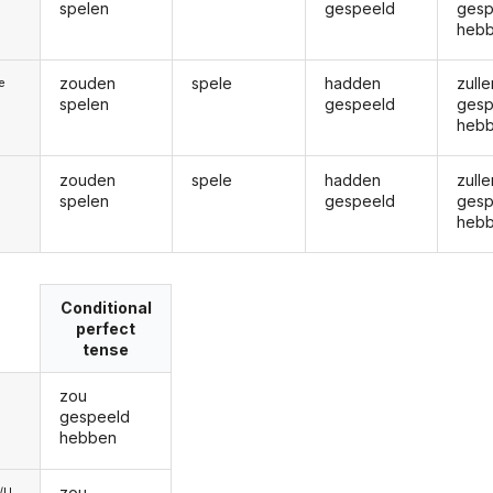
spelen
gespeeld
gesp
heb
zouden
spele
hadden
zulle
ie
spelen
gespeeld
gesp
heb
zouden
spele
hadden
zulle
spelen
gespeeld
gesp
heb
Conditional
perfect
tense
zou
gespeeld
hebben
zou
e/U