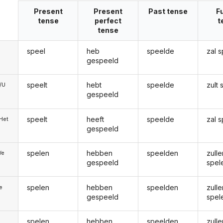
Present
Present
Past tense
F
tense
perfect
t
tense
speel
heb
speelde
zal 
gespeeld
speelt
hebt
speelde
zult
e/U
gespeeld
speelt
heeft
speelde
zal 
/Het
gespeeld
spelen
hebben
speelden
zulle
We
gespeeld
spel
spelen
hebben
speelden
zulle
ie
gespeeld
spel
spelen
hebben
speelden
zulle