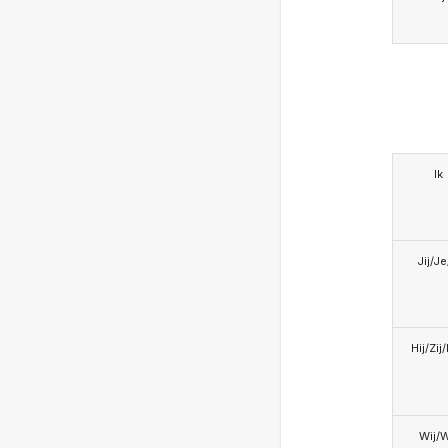
Ik
Jij/J
Hij/Zij
Wij/