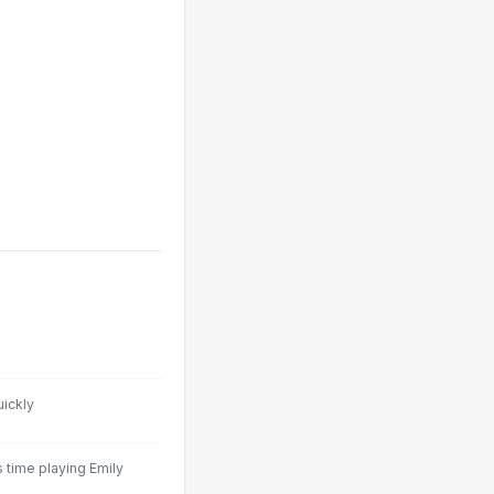
ickly
s time playing Emily