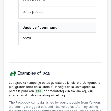
estas pozuta
Jussive / command
pozu
Examples of
pozi
La fejsbuka kampanjo estas gvidata de junularo el Jangono, la
plej granda urbo en la lando. Ĝi lanĉiĝis en la lasta aprilo kaj
petas la publikon
pozi
por memfotoj kun siaj amikoj, kiuj
apartenas al malsamaj etnoj aŭ religioj.
The Facebook campaign is led by young people from Yangon,
the country's biggest city, and it launched last April by asking
the public to pose for selfies with their friends who belong to a