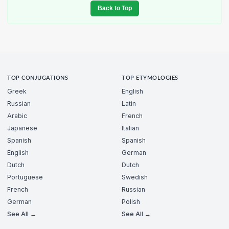
Back to Top
TOP CONJUGATIONS
TOP ETYMOLOGIES
Greek
English
Russian
Latin
Arabic
French
Japanese
Italian
Spanish
Spanish
English
German
Dutch
Dutch
Portuguese
Swedish
French
Russian
German
Polish
See All →
See All →