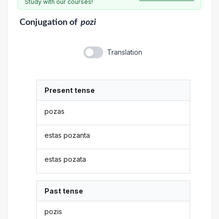
Study with our courses!
Conjugation
of
pozi
Translation
Present tense
pozas
estas pozanta
estas pozata
Past tense
pozis