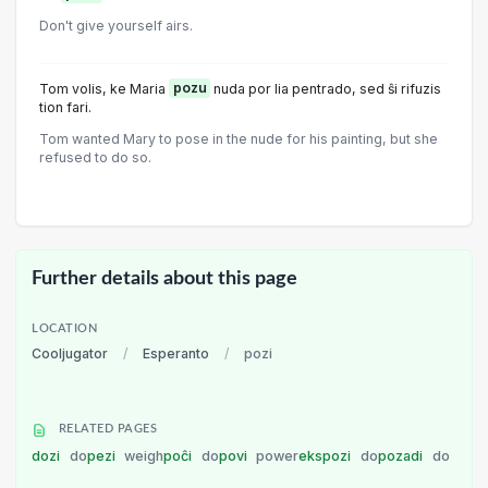
Don't give yourself airs.
Tom volis, ke Maria
pozu
nuda por lia pentrado, sed ŝi rifuzis
tion fari.
Tom wanted Mary to pose in the nude for his painting, but she
refused to do so.
Further details about this page
LOCATION
Cooljugator
/
Esperanto
/
pozi
RELATED PAGES
dozi
do
pezi
weigh
poĉi
do
povi
power
ekspozi
do
pozadi
do