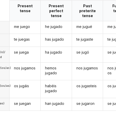
Present
Present
Past
F
tense
perfect
preterite
t
tense
tense
me juego
he jugado
me jugué
me j
te juegas
has jugado
te jugaste
te ju
se juega
ha jugado
se jugó
se j
a/o)/
ed
nos jugamos
hemos
nos jugamos
nos 
(os/as)
jugado
os
os jugáis
habéis
os jugasteis
os j
(os/as)
jugado
se juegan
han jugado
se jugaron
se j
/as)