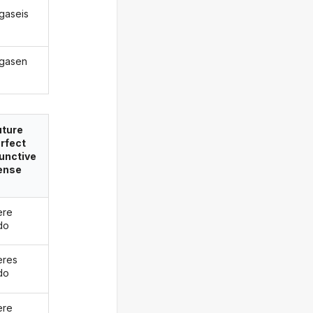
ugaseis
ugasen
uture
rfect
unctive
ense
ere
do
eres
do
ere