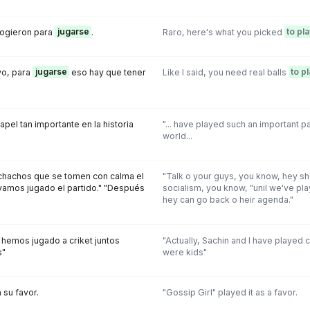
cogieron para
jugarse
.
Raro, here's what you picked
to pl
yo, para
jugarse
eso hay que tener
Like I said, you need real balls
to p
apel tan importante en la historia
"... have played such an important par
world...
chachos que se tomen con calma el
"Talk o your guys, you know, hey sh
yamos jugado el partido." "Después
socialism, you know, "unil we've pl
hey can go back o heir agenda."
o hemos jugado a criket juntos
"Actually, Sachin and I have played 
s"
were kids"
 su favor.
"Gossip Girl" played it as a favor.