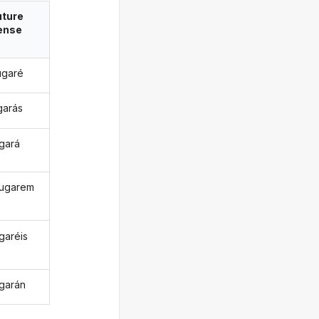
uture
ense
ugaré
garás
ugará
jugarem
ugaréis
ugarán