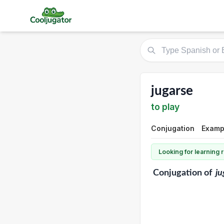
jugarse
to play
Conjugation
Exampl
Looking for learning
Conjugation
of
ju