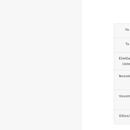
Yo
Tu
Él/ell(
Ust
Nosotr
Vosotr
Ell(os