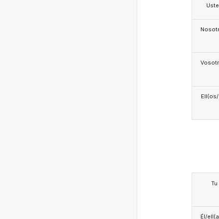
Ust
Nosotr
Vosotr
Ell(os
Tu
Él/ell(