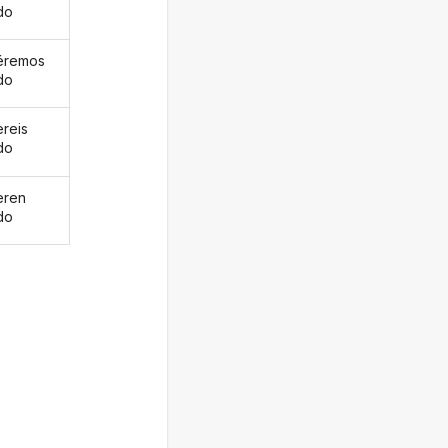
do
éremos
do
ereis
do
eren
do