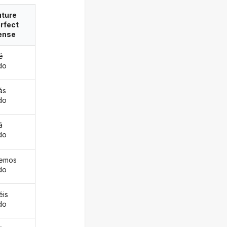
uture
rfect
ense
é
do
ás
do
á
do
remos
do
éis
do