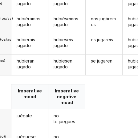
jugado
jugado
juga
ed
hubiéramos
hubiésemos
nos jugárem
hubi
(os/as)
jugado
jugado
os
juga
hubierais
hubieseis
os jugareis
hubi
(os/as)
jugado
jugado
juga
hubieran
hubiesen
se jugaren
hubi
/as)
jugado
jugado
juga
Imperative
Imperative
mood
negative
mood
juégate
no
te juegues
juéguese
no
a/o)/