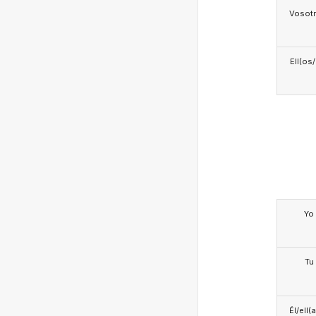
Vosotr
Ell(os
Yo
Tu
Él/ell(