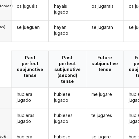
os juguéis
hayáis
os jugarais
os j
(os/as)
jugado
se jueguen
hayan
se jugaran
se j
/as)
jugado
Past
Past
Future
F
perfect
perfect
subjunctive
pe
subjunctive
subjunctive
tense
subj
tense
(second)
t
tense
hubiera
hubiese
me jugare
hubi
jugado
jugado
juga
hubieras
hubieses
te jugares
hubi
jugado
jugado
juga
hubiera
hubiese
se jugare
hubi
a/o)/