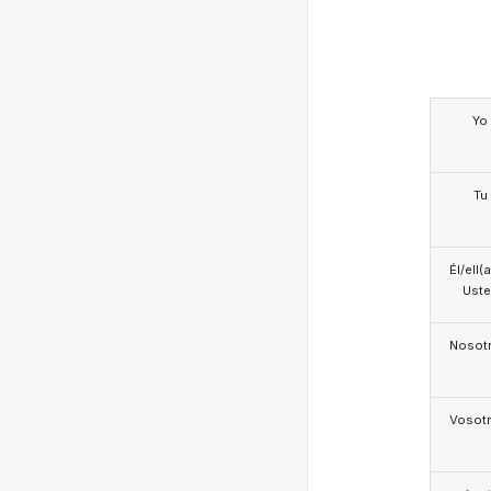
Yo
Tu
Él/ell(
Ust
Nosotr
Vosotr