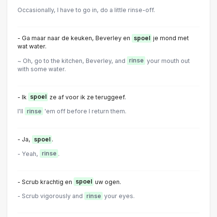
Occasionally, I have to go in, do a little rinse-off.
- Ga maar naar de keuken, Beverley en
spoel
je mond met
wat water.
~ Oh, go to the kitchen, Beverley, and
rinse
your mouth out
with some water.
- Ik
spoel
ze af voor ik ze teruggeef.
I'll
rinse
'em off before I return them.
- Ja,
spoel
.
- Yeah,
rinse
.
- Scrub krachtig en
spoel
uw ogen.
- Scrub vigorously and
rinse
your eyes.