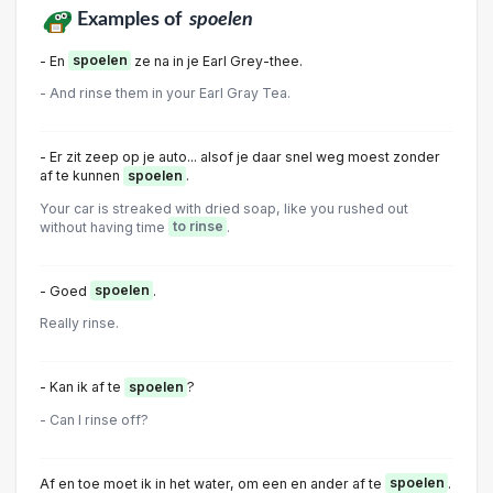
Examples of
spoelen
- En
spoelen
ze na in je Earl Grey-thee.
- And rinse them in your Earl Gray Tea.
- Er zit zeep op je auto... alsof je daar snel weg moest zonder
af te kunnen
spoelen
.
Your car is streaked with dried soap, like you rushed out
without having time
to rinse
.
- Goed
spoelen
.
Really rinse.
- Kan ik af te
spoelen
?
- Can I rinse off?
Af en toe moet ik in het water, om een en ander af te
spoelen
.