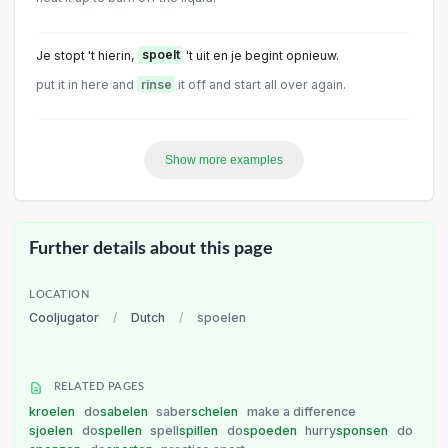
Je stopt 't hierin,
spoelt
't uit en je begint opnieuw.
put it in here and
rinse
it off and start all over again.
Show more examples
Further details about this page
LOCATION
Cooljugator
/
Dutch
/
spoelen
RELATED PAGES
kroelen
do
sabelen
saber
schelen
make a difference
sjoelen
do
spellen
spell
spillen
do
spoeden
hurry
sponsen
do