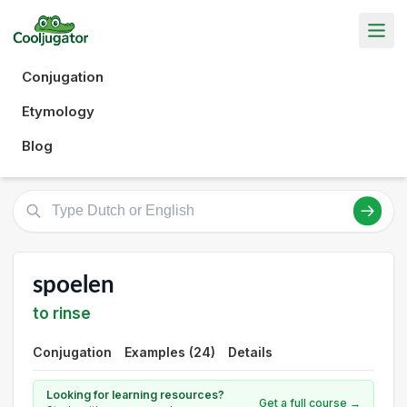
Conjugation
Etymology
Blog
spoelen
to rinse
Conjugation
Examples (24)
Details
Looking for learning resources?
Get a full course →