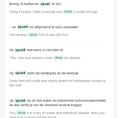
Breng 'm buiten en
spoel
'm om.
Okay, Frankie. Take it outside and
rinse
it under the tap.
- Je
spoelt
vis altijd eerst in vers zeewater.
You always
rinse
fish in sea salt first.
Hij
spoelt
niet eens z'n borden af.
The--the man doesn't even
rinse
his dishes.
Hij
spoelt
zelfs de tandpasta uit de wasbak.
Goes the extra mile and rinses down his toothpaste clumps in
the sink.
Je
spoelt
ze uit met water en industrieel schoonmaakmiddel,
en dat verhit je om de vloeistof eruit te krijgen.
You
rinse
it in a mix of water and industrial cleaner, then you
heat it up to burn off the liquid.