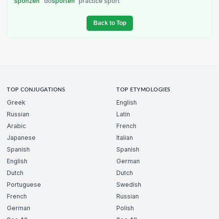
sponzen
do
sporten
practice sport
Back to Top
TOP CONJUGATIONS
TOP ETYMOLOGIES
Greek
English
Russian
Latin
Arabic
French
Japanese
Italian
Spanish
Spanish
English
German
Dutch
Dutch
Portuguese
Swedish
French
Russian
German
Polish