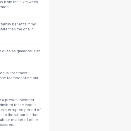
s from the sixth week
ement.
amily benefits if my
tate than the one in
n quite as glamorous an
ual treatment? . . . . . . .
 one Member State but
 in a present Member
dmitted to the labour
uninterrupted period of
ss to the labour market
 labour market of other
easures.