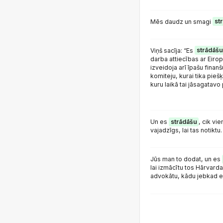
Mēs daudz un smagi
st
Viņš sacīja: “Es
strādāšu
darba attiecības ar Eiro
izveidoja arī īpašu fina
komiteju, kurai tika pieš
kuru laikā tai jāsagatavo 
Un es
strādāšu
, cik vie
vajadzīgs, lai tas notiktu.
Jūs man to dodat, un es
lai izmācītu tos Hārvarda
advokātu, kādu jebkad es