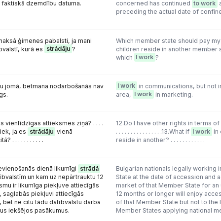
 faktiskā dzemdību datuma.
concerned has continued
to work
a
preceding the actual date of confin
āmaksā ģimenes pabalsti, ja mani
Which member state should pay my f
bvalstī, kurā es
strādāju
?
children reside in another member s
which
I work
?
u jomā, betmana nodarbošanās nav
I work
in communications, but not i
gs.
area,
I work
in marketing.
s vienlīdzīgas attieksmes ziņā? . . . .
12.Do I have other rights in terms of eq
 notiek, ja es
strādāju
vienā
. . . . . . . . . . . . . . . .13.What if
I work
in
 . . . . . . . . . .
reside in another? . . . . . . . . . . . .
pievienošanās dienā likumīgi
strādā
Bulgarian nationals legally working
ībvalstīm un kam uz nepārtrauktu 12
State at the date of accession and a
smu ir likumīga piekļuve attiecīgās
market of that Member State for an 
, saglabās piekļuvi attiecīgās
12 months or longer will enjoy acce
 bet ne citu tādu dalībvalstu darba
of that Member State but not to the
avus iekšējos pasākumus.
Member States applying national m