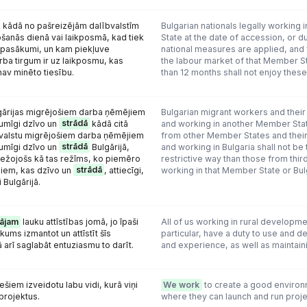
s kādā no pašreizējām dalībvalstīm
Bulgarian nationals legally working
šanās dienā vai laikposmā, kad tiek
State at the date of accession, or d
ts pasākumi, un kam piekļuve
national measures are applied, and
rba tirgum ir uz laikposmu, kas
the labour market of that Member St
av minēto tiesību.
than 12 months shall not enjoy these 
gārijas migrējošiem darba ņēmējiem
Bulgarian migrant workers and their 
kumīgi dzīvo un
strādā
kādā citā
and working in another Member Sta
lībvalstu migrējošiem darba ņēmējiem
from other Member States and their 
kumīgi dzīvo un
strādā
Bulgārijā,
and working in Bulgaria shall not be
bežojošs kā tas režīms, ko piemēro
restrictive way than those from thir
jiem, kas dzīvo un
strādā
, attiecīgi,
working in that Member State or Bul
 Bulgārijā.
dājam
lauku attīstības jomā, jo īpaši
All of us working in rural developme
kums izmantot un attīstīt šīs
particular, have a duty to use and 
 arī saglabāt entuziasmu to darīt.
and experience, as well as maintaini
niešiem izveidotu labu vidi, kurā viņi
We work
to create a good environ
 projektus.
where they can launch and run proj