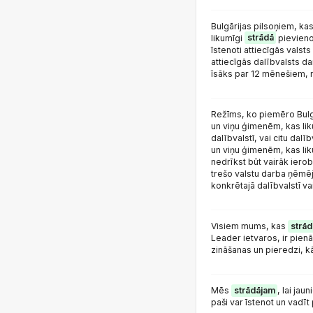
Bulgārijas pilsoņiem, ka
likumīgi
strādā
pievieno
īstenoti attiecīgās vals
attiecīgās dalībvalsts da
īsāks par 12 mēnešiem, n
Režīms, ko piemēro Bul
un viņu ģimenēm, kas li
dalībvalstī, vai citu da
un viņu ģimenēm, kas li
nedrīkst būt vairāk iero
trešo valstu darba ņēmē
konkrētajā dalībvalstī vai
Visiem mums, kas
strā
Leader ietvaros, ir pienā
zināšanas un pieredzi, kā
Mēs
strādājam
, lai jau
paši var īstenot un vadīt