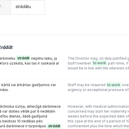
strādātu
...
trādāt
darbinieku
strādāt
nepilnu laiku, ja
The Director may, on duly justified 
ektors uzskata, kas tas ir saskaņā ar
staff member
to work
part-time, if
would be in line with the interests o
 kārtā vai ārkārtas gadījumos var
Staff may be required
to work
over
ndas.
urgency or exceptional pressure of
dicīniska izziņa, attiecīgā darbiniece
However, with medical authorisatio
ā var doties vēlāk par 6 nedēļām
concerned may start her maternity l
ību dienas, šādā gadījumā
weeks before the expected date of
ms beidzas 10 nedēļas pēc
this case at the end of a period of 
rā darbiniece ir turpinājusi
strādāt
confinement plus the time which th