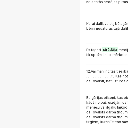
no sestās nedēļas pirms
Kurai dalībvalstij būtu j
bērni neuzturas tajā dalī
Es tagad
strādāju
medij
tik spoža: tas ir mārketin
12.Vai man ir citas tiesība
. . . . . . . . . . . . . . .13.Kas
dalībvalstī, bet uzturos citā? .
Bulgārijas pilsoņi, kas 
kādā no pašreizējām dal
mēnešu vai ilgāku laikpo
dalībvalsts darba tirgum
dalībvalsts darba tirgum,
tirgiem, kuras īsteno s