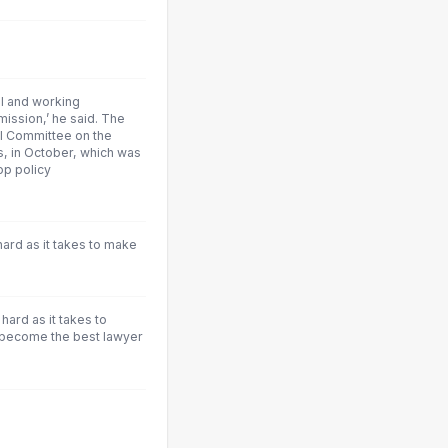
l and working
ission,’ he said. The
al Committee on the
s, in October, which was
op policy
hard as it takes to make
hard as it takes to
 become the best lawyer