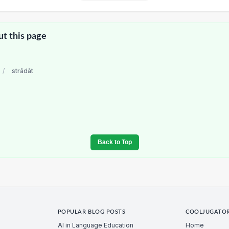
ut this page
/
strādāt
Back to Top
POPULAR BLOG POSTS
COOLJUGATO
AI in Language Education
Home