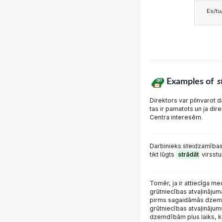
Es/tu/
Examples of
s
Direktors var pilnvarot 
tas ir pamatots un ja dir
Centra interesēm.
Darbinieks steidzamības
tikt lūgts
strādāt
virsstu
Tomēr, ja ir attiecīga me
grūtniecības atvaļinājum
pirms sagaidāmās dzemd
grūtniecības atvaļināju
dzemdībām plus laiks, ku