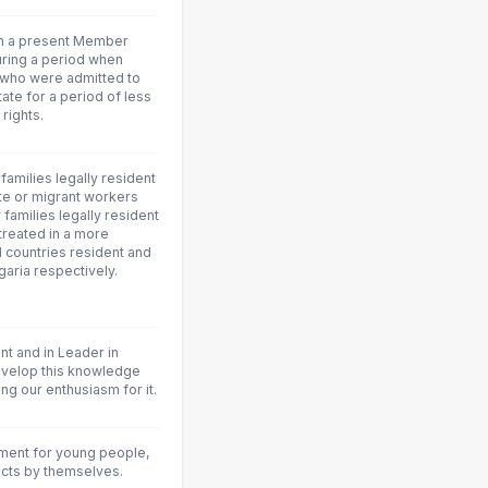
 in a present Member
uring a period when
 who were admitted to
ate for a period of less
rights.
families legally resident
te or migrant workers
families legally resident
 treated in a more
d countries resident and
garia respectively.
nt and in Leader in
develop this knowledge
ng our enthusiasm for it.
ment for young people,
ects by themselves.