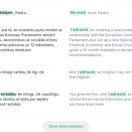
rādājam
, Pedro…
We work
hard, Pedro …
pie tā, lai izveidotu jaunu modeli un
‘
I will work
on creating a new mode
pas Komisiju.”Parlaments oktobrī
relationship with the European Comm
nšu, ekonomikas un sociālās krīzes
Parliament also set up a new Speci
ķirtas pilnvaras uz 12 mēnešiem,
Financial, Economic and Social Crisi
politikas ieteikumi.
given a 12-month mandate to devel
recommendations.
n smagi varēšu, tik ilgi, cik
And
I will work
as long as I can, as 
that happen.
strādāšu
tik smagi, cik vajadzīgs,
You give me this, and
I will work
as 
s idiotus un kļūtu par labāko
school those Harvard douches and
at redzējis.
you have ever seen.
Show more examples