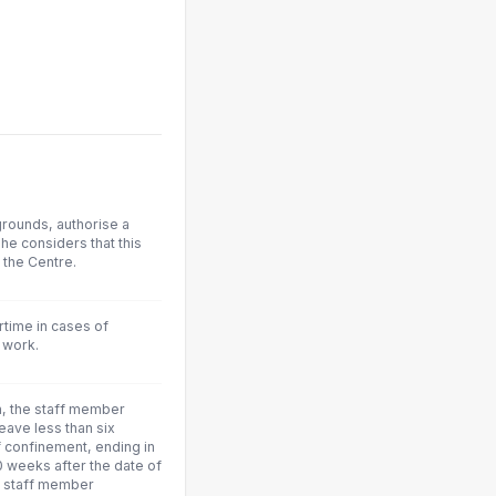
grounds, authorise a
 he considers that this
f the Centre.
time in cases of
 work.
n, the staff member
eave less than six
 confinement, ending in
10 weeks after the date of
e staff member