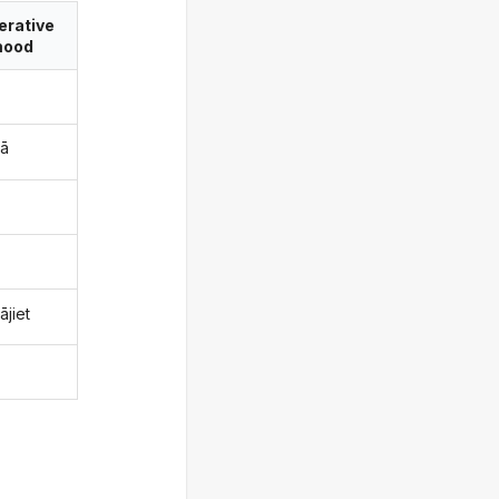
erative
ood
dā
ājiet