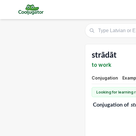
strādāt
to work
Conjugation
Exampl
Looking for learning
Conjugation
of
st