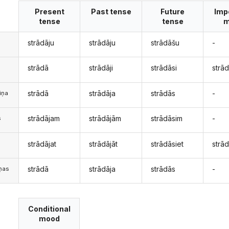
Present
Past tense
Future
Imp
tense
tense
m
strādāju
strādāju
strādāšu
-
strādā
strādāji
strādāsi
strā
strādā
strādāja
strādās
-
iņa
strādājam
strādājām
strādāsim
-
s
strādājat
strādājāt
strādāsiet
strād
s
strādā
strādāja
strādās
-
iņas
Conditional
mood