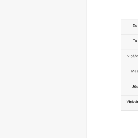
Es
Tu
Viņš/v
Mē
Jū
Viņi/v