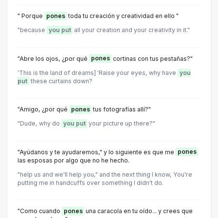
" Porque
pones
toda tu creación y creatividad en ello "
"because
you put
all your creation and your creativity in it."
"Abre los ojos, ¿por qué
pones
cortinas con tus pestañas?"
'This is the land of dreams] 'Raise your eyes, why have
you
put
these curtains down?
"Amigo, ¿por qué
pones
tus fotografías allí?"
"Dude, why do
you put
your picture up there?"
"Ayúdanos y te ayudaremos," y lo siguiente es que me
pones
las esposas por algo que no he hecho.
"help us and we'll help you," and the next thing I know, You're
putting me in handcuffs over something I didn't do.
"Como cuando
pones
una caracola en tu oído... y crees que