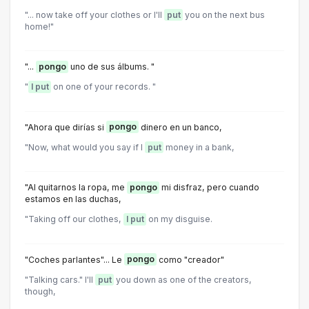
"... now take off your clothes or I'll
put
you on the next bus
home!"
"...
pongo
uno de sus álbums. "
"
I put
on one of your records. "
"Ahora que dirías si
pongo
dinero en un banco,
"Now, what would you say if l
put
money in a bank,
"Al quitarnos la ropa, me
pongo
mi disfraz, pero cuando
estamos en las duchas,
"Taking off our clothes,
I put
on my disguise.
"Coches parlantes"... Le
pongo
como "creador"
"Talking cars." I'll
put
you down as one of the creators,
though,