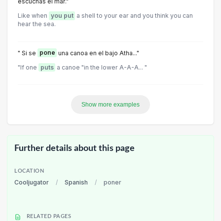
escuchas el mar."
Like when
you put
a shell to your ear and you think you can
hear the sea.
" Si se
pone
una canoa en el bajo Atha..."
"If one
puts
a canoe "in the lower A-A-A... "
Show more examples
Further details about this page
LOCATION
Cooljugator
/
Spanish
/
poner
RELATED PAGES