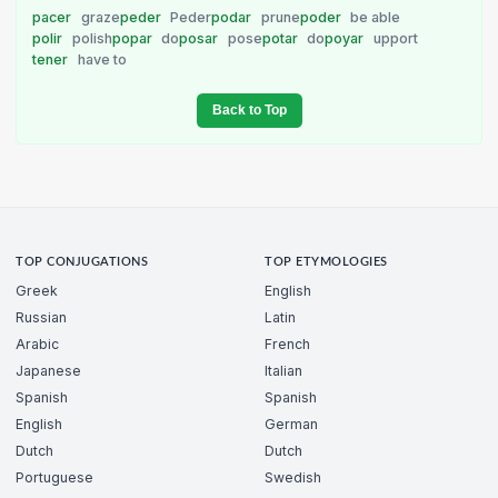
pacer
graze
peder
Peder
podar
prune
poder
be able
polir
polish
popar
do
posar
pose
potar
do
poyar
upport
tener
have to
Back to Top
TOP CONJUGATIONS
TOP ETYMOLOGIES
Greek
English
Russian
Latin
Arabic
French
Japanese
Italian
Spanish
Spanish
English
German
Dutch
Dutch
Portuguese
Swedish