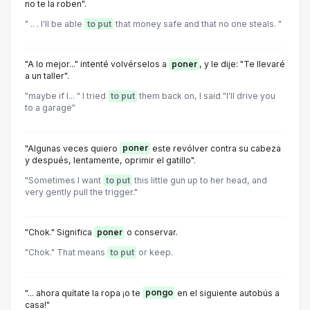
no te la roben".
" .. . I'll be able
to put
that money safe and that no one steals. "
"A lo mejor..." intenté volvérselos a
poner
, y le dije: "Te llevaré
a un taller".
"maybe if I... " I tried
to put
them back on, I said "I'll drive you
to a garage"
"Algunas veces quiero
poner
este revólver contra su cabeza
y después, lentamente, oprimir el gatillo".
"Sometimes I want
to put
this little gun up to her head, and
very gently pull the trigger."
"Chok." Significa
poner
o conservar.
"Chok." That means
to put
or keep.
"... ahora quítate la ropa ¡o te
pongo
en el siguiente autobús a
casa!"