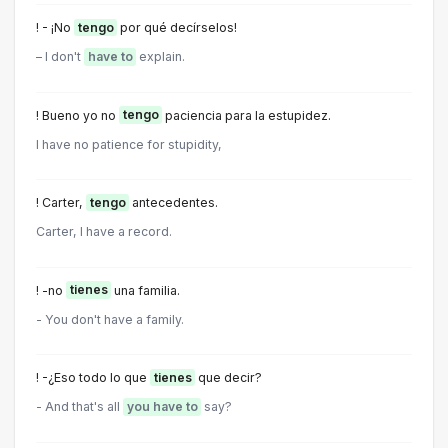
! - ¡No
tengo
por qué decírselos!
– I don't
have to
explain.
! Bueno yo no
tengo
paciencia para la estupidez.
I have no patience for stupidity,
! Carter,
tengo
antecedentes.
Carter, I have a record.
! -no
tienes
una familia.
- You don't have a family.
! -¿Eso todo lo que
tienes
que decir?
- And that's all
you have to
say?