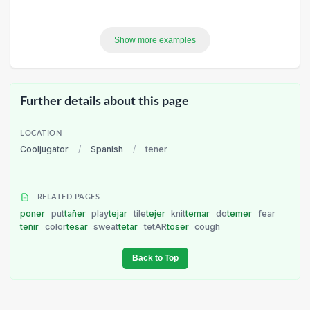
Show more examples
Further details about this page
LOCATION
Cooljugator
/
Spanish
/
tener
RELATED PAGES
poner
put
tañer
play
tejar
tile
tejer
knit
temar
do
temer
fear
teñir
color
tesar
sweat
tetar
tetAR
toser
cough
Back to Top