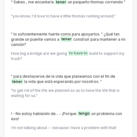
" Sabes , me encantaría
tener
un pequeño thomas corriendo "
.
"you know, I'd love to have a little thomas running around."
" lo suficientemente fuerte como para apoyarlos. " ¿Qué tan
grande un puente vamos a
tener
construir para mantener a mi
camión?
How big a bridge are we going
to have to
build to support my
truck?
" para deshacerse de la vida que planeamos con el fin de
tener
la vida que está esperando por nosotros. "
"to get rid of the life we planned so as to have the life that is
waiting for us."
! - No estoy hablando de... - ¡Porque
tengo
un problema con
eso!
i'm not talking about -- because i have a problem with that!