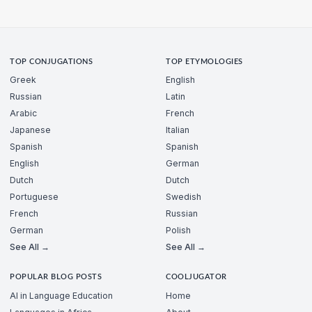
TOP CONJUGATIONS
TOP ETYMOLOGIES
Greek
English
Russian
Latin
Arabic
French
Japanese
Italian
Spanish
Spanish
English
German
Dutch
Dutch
Portuguese
Swedish
French
Russian
German
Polish
See All →
See All →
POPULAR BLOG POSTS
COOLJUGATOR
AI in Language Education
Home