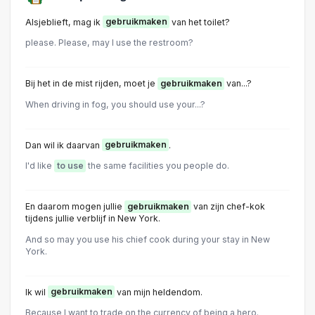
Alsjeblieft, mag ik
gebruikmaken
van het toilet?
please. Please, may I use the restroom?
Bij het in de mist rijden, moet je
gebruikmaken
van...?
When driving in fog, you should use your...?
Dan wil ik daarvan
gebruikmaken
.
I'd like
to use
the same facilities you people do.
En daarom mogen jullie
gebruikmaken
van zijn chef-kok
tijdens jullie verblijf in New York.
And so may you use his chief cook during your stay in New
York.
Ik wil
gebruikmaken
van mijn heldendom.
Because I want to trade on the currency of being a hero.