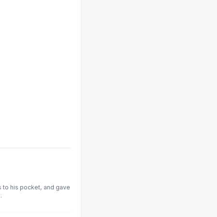
 to his pocket, and gave
.