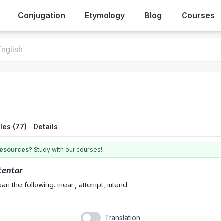
Conjugation
Etymology
Blog
Courses
les (77)
Details
 resources?
Study with our courses!
tentar
an the following: mean, attempt, intend
Translation