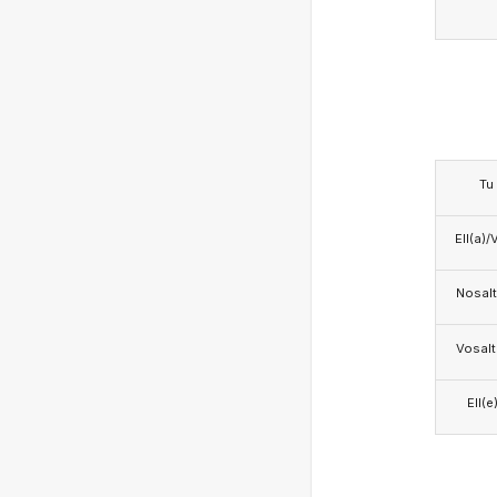
Tu
Ell(a)/
Nosalt
Vosalt
Ell(e