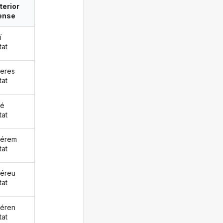
terior
ense
í
tat
eres
tat
ué
tat
uérem
tat
éreu
tat
éren
tat