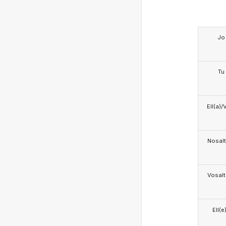
Jo
Tu
Ell(a)/
Nosalt
Vosalt
Ell(e