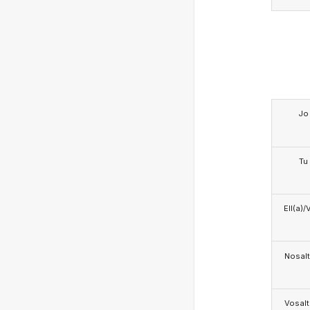
Jo
Tu
Ell(a)/
Nosalt
Vosalt