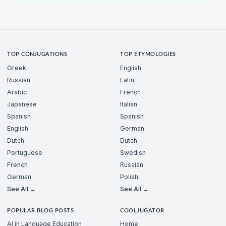
TOP CONJUGATIONS
TOP ETYMOLOGIES
Greek
English
Russian
Latin
Arabic
French
Japanese
Italian
Spanish
Spanish
English
German
Dutch
Dutch
Portuguese
Swedish
French
Russian
German
Polish
See All →
See All →
POPULAR BLOG POSTS
COOLJUGATOR
AI in Language Education
Home