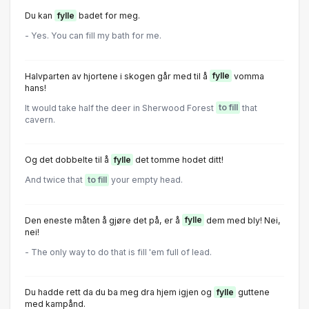
Du kan
fylle
badet for meg.
- Yes. You can fill my bath for me.
Halvparten av hjortene i skogen går med til å
fylle
vomma
hans!
It would take half the deer in Sherwood Forest
to fill
that
cavern.
Og det dobbelte til å
fylle
det tomme hodet ditt!
And twice that
to fill
your empty head.
Den eneste måten å gjøre det på, er å
fylle
dem med bly! Nei,
nei!
- The only way to do that is fill 'em full of lead.
Du hadde rett da du ba meg dra hjem igjen og
fylle
guttene
med kampånd.