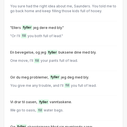
You sure had the right idea about me, Saunders. You told me to
go back home and keep filling those kids full of hooey.
"Ellers
fyller
jeg dere med bly."
"Or I'll
fill
you both full of lead."
En bevegelse, og jeg
fyller
buksene dine med bly.
One move, I'll
fill
your pants full of lead.
Gir du meg problemer,
fyller
jeg deg med bly.
You give me any trouble, and I'll
fill
you full of lead.
Vi drar til oasen,
fyller
vanntaskene.
We go to oasis,
fill
water bags.
Og
fyller
skorsteinene Med sin mumlende sang: