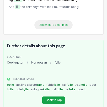
And
fill
the chimneys With their murmurous song:
Show more examples
Further details about this page
LOCATION
Cooljugator
/
Norwegian
/
fylle
RELATED PAGES
bølle
act like a brute
fable
fable
falle
fall
felle
trap
helle
pour
hulle
hole
hylle
eulogise
kalle
call
rulle
roll
telle
count
Back to Top