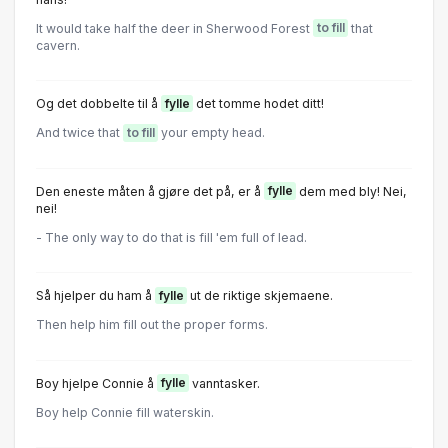
It would take half the deer in Sherwood Forest
to fill
that
cavern.
Og det dobbelte til å
fylle
det tomme hodet ditt!
And twice that
to fill
your empty head.
Den eneste måten å gjøre det på, er å
fylle
dem med bly! Nei,
nei!
- The only way to do that is fill 'em full of lead.
Så hjelper du ham å
fylle
ut de riktige skjemaene.
Then help him fill out the proper forms.
Boy hjelpe Connie å
fylle
vanntasker.
Boy help Connie fill waterskin.