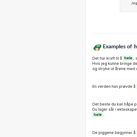
Je
Examples of
h
Det har kraft til å
hele
, 
Hvis jeg kunne bringe det 
og stryke ut årene med 
En verden han prøvde å
Det beste du kan håpe på,
Du lager sår i ekteskape
hele
.
De piggene begynner å