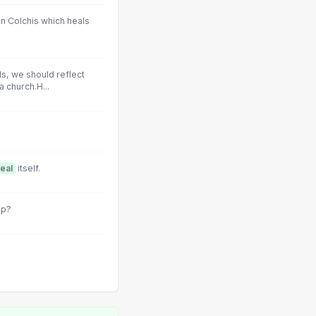
n Colchis which heals
s, we should reflect
 church.H...
eal
itself.
mp?