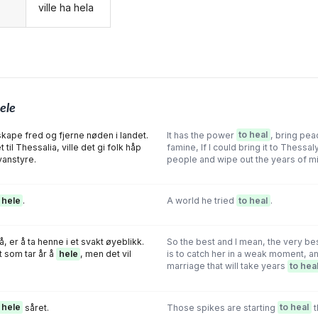
ville ha hela
g
ele
skape fred og fjerne nøden i landet.
It has the power
to heal
, bring pea
til Thessalia, ville det gi folk håp
famine, lf l could bring it to Thessaly
vanstyre.
people and wipe out the years of mi
hele
.
A world he tried
to heal
.
 er å ta henne i et svakt øyeblikk.
So the best and I mean, the very be
t som tar år å
hele
, men det vil
is to catch her in a weak moment, a
marriage that will take years
to hea
hele
såret.
Those spikes are starting
to heal
t