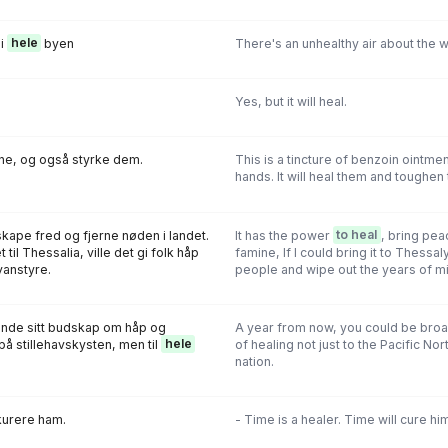
 i
hele
byen
There's an unhealthy air about the 
Yes, but it will heal.
e, og også styrke dem.
This is a tincture of benzoin ointmen
hands. It will heal them and toughen
skape fred og fjerne nøden i landet.
It has the power
to heal
, bring pea
til Thessalia, ville det gi folk håp
famine, lf l could bring it to Thessaly
vanstyre.
people and wipe out the years of mi
ende sitt budskap om håp og
A year from now, you could be bro
på stillehavskysten, men til
hele
of healing not just to the Pacific Nor
nation.
l kurere ham.
- Time is a healer. Time will cure him