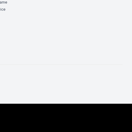
Game
ice