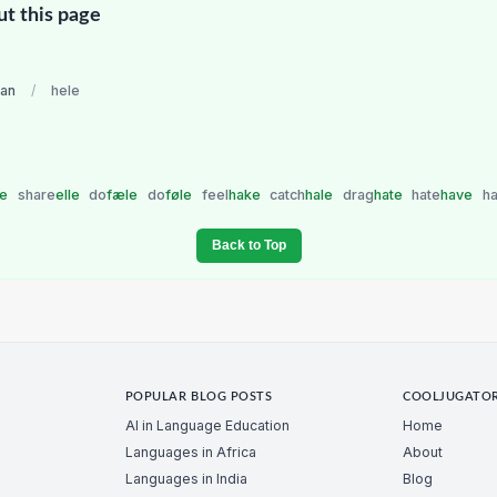
ut this page
an
/
hele
le
share
elle
do
fæle
do
føle
feel
hake
catch
hale
drag
hate
hate
have
h
Back to Top
POPULAR BLOG POSTS
COOLJUGATO
AI in Language Education
Home
Languages in Africa
About
Languages in India
Blog