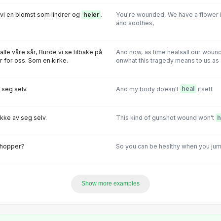
r vi en blomst som lindrer og
heler
.
You're wounded, We have a flower i
and soothes,
alle våre sår, Burde vi se tilbake på
And now, as time healsall our wound
r for oss. Som en kirke.
onwhat this tragedy means to us as a
 seg selv.
And my body doesn't
heal
itself.
kke av seg selv.
This kind of gunshot wound won't
h
 hopper?
So you can be healthy when you ju
Show more examples