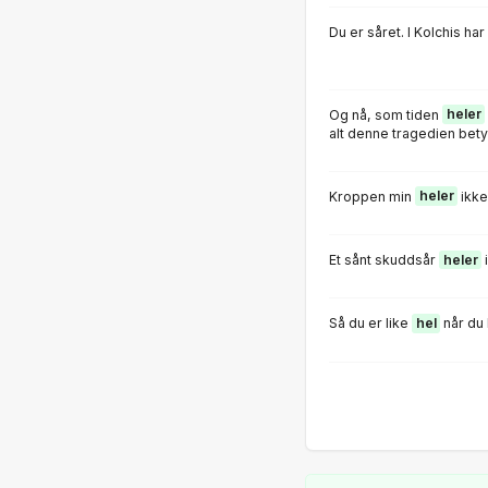
Du er såret. I Kolchis ha
Og nå, som tiden
heler
alt denne tragedien bety
Kroppen min
heler
ikke
Et sånt skuddsår
heler
i
Så du er like
hel
når du