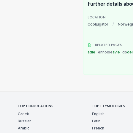
Further details abo
LOCATION
Cooljugator
/
Norwegi
RELATED PAGES
adle
ennoble
avle
do
de
TOP CONJUGATIONS
TOP ETYMOLOGIES
Greek
English
Russian
Latin
Arabic
French