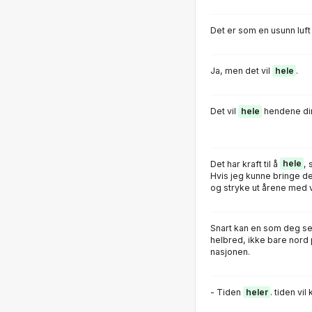
Det er som en usunn luft
Ja, men det vil
hele
.
Det vil
hele
hendene din
Det har kraft til å
hele
, 
Hvis jeg kunne bringe det 
og stryke ut årene med 
Snart kan en som deg s
helbred, ikke bare nord 
nasjonen.
- Tiden
heler
. tiden vi