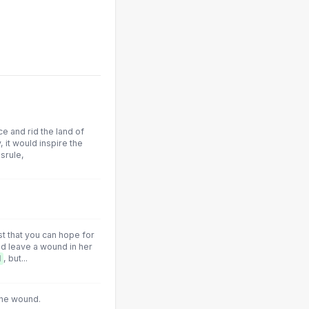
ce and rid the land of
, it would inspire the
srule,
st that you can hope for
nd leave a wound in her
l
, but...
he wound.