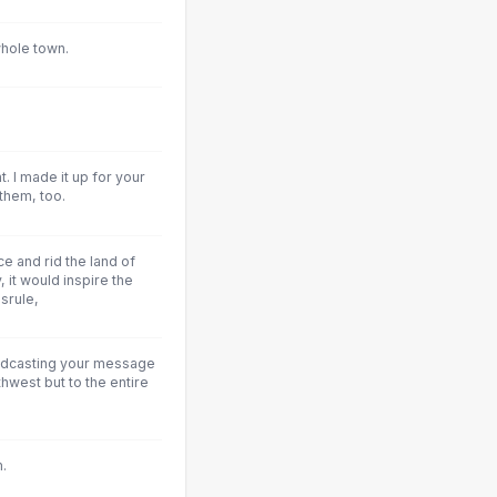
whole town.
t. I made it up for your
 them, too.
ce and rid the land of
, it would inspire the
srule,
adcasting your message
thwest but to the entire
.