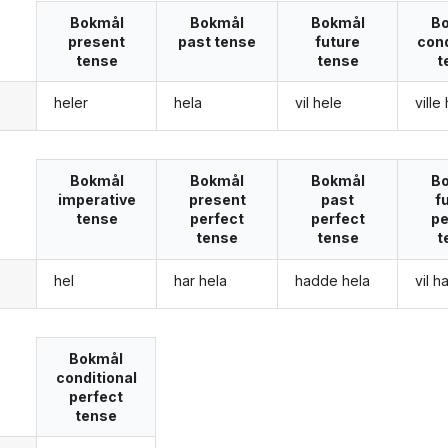
Bokmål
Bokmål
Bokmål
B
present
past tense
future
cond
tense
tense
t
heler
hela
vil hele
ville
g
Bokmål
Bokmål
Bokmål
B
imperative
present
past
f
tense
perfect
perfect
pe
tense
tense
t
hel
har hela
hadde hela
vil h
g
Bokmål
conditional
perfect
tense