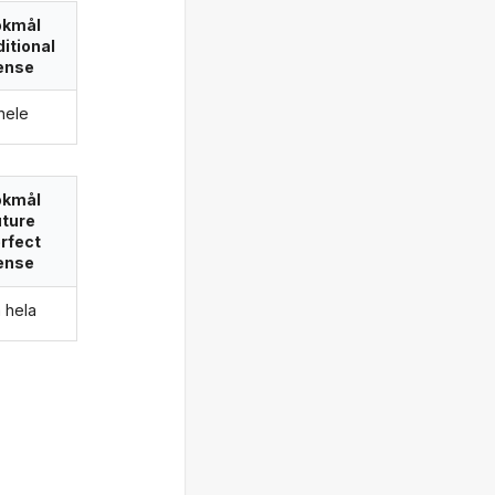
okmål
itional
ense
 hele
okmål
uture
rfect
ense
a hela