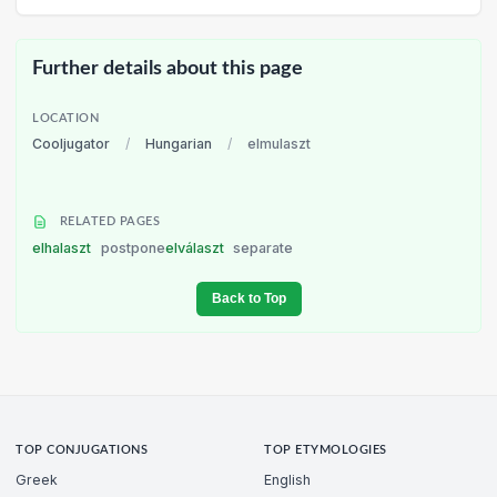
Further details about this page
LOCATION
Cooljugator
/
Hungarian
/
elmulaszt
RELATED PAGES
elhalaszt
postpone
elválaszt
separate
Back to Top
TOP CONJUGATIONS
TOP ETYMOLOGIES
Greek
English