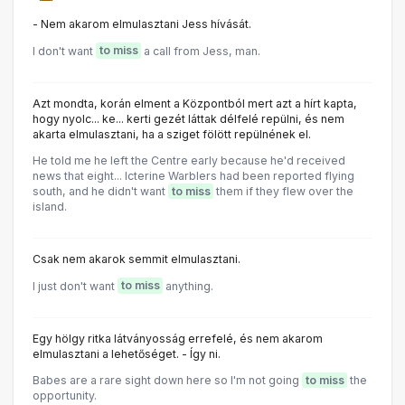
- Nem akarom elmulasztani Jess hívását.
I don't want
to miss
a call from Jess, man.
Azt mondta, korán elment a Központból mert azt a hírt kapta,
hogy nyolc... ke... kerti gezét láttak délfelé repülni, és nem
akarta elmulasztani, ha a sziget fölött repülnének el.
He told me he left the Centre early because he'd received
news that eight... Icterine Warblers had been reported flying
south, and he didn't want
to miss
them if they flew over the
island.
Csak nem akarok semmit elmulasztani.
I just don't want
to miss
anything.
Egy hölgy ritka látványosság errefelé, és nem akarom
elmulasztani a lehetőséget. - Így ni.
Babes are a rare sight down here so I'm not going
to miss
the
opportunity.