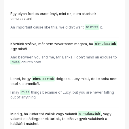
Egy olyan fontos eseményt, mint ez, nem akartunk
elmulasztani.
An important cause like this, we didn't want
to miss
it.
Köztünk szólva, már nem zavartatom magam, ha
elmulasztok
egy misét.
And between you and me, Mr. Banks, I don't mind an excuse to
miss
church now.
Lehet, hogy
elmulasztok
dolgokat Lucy miatt, de te soha nem
esel ki semmiből.
I may
miss
things because of Lucy, but you are never falling
out of anything.
Mindig, ha kudarcot vallok vagy valamit
elmulasztok
, vagy
valamit elsődlegesnek tartok, felelős vagyok valakinek a
haláláért máshol.