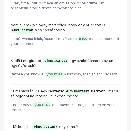
Every time I fail, or make an omission, or prioritize, I'm
responsible for a death somewhere else.
Nem akarok pislogni, mert félek, hogy egy pillanatot is
elmulasztok
a csinosságodból.
I don't wanna blink, 'cause I'm afraid to
miss
even a second of
your cuteness.
Mielőtt megtudod,
elmulasztasz
egy születésnapot, aztán
egy évfordulót.
Before you know it,
you miss
a birthday, then an anniversary.
És manapság, ha egy részletet
elmulasztasz
befizetni, máris
zálogjogot követelnek a jövedelmedre.
These days,
you miss
one payment, they put a lien on your
earnings.
- Mi lesz, ha
elmulasztunk
egy aknát?