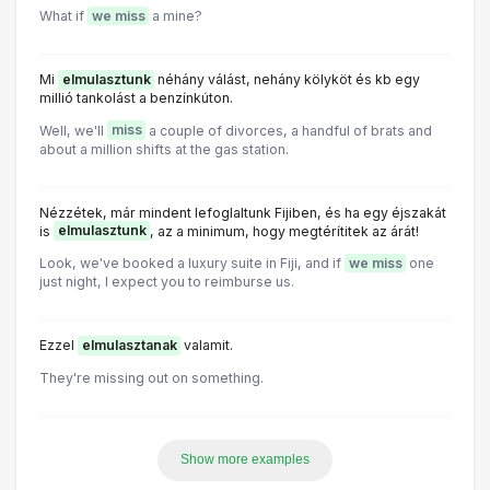
What if
we miss
a mine?
Mi
elmulasztunk
néhány válást, nehány kölyköt és kb egy
millió tankolást a benzínkúton.
Well, we'll
miss
a couple of divorces, a handful of brats and
about a million shifts at the gas station.
Nézzétek, már mindent lefoglaltunk Fijiben, és ha egy éjszakát
is
elmulasztunk
, az a minimum, hogy megtérítitek az árát!
Look, we've booked a luxury suite in Fiji, and if
we miss
one
just night, I expect you to reimburse us.
Ezzel
elmulasztanak
valamit.
They're missing out on something.
Show more examples