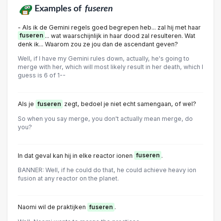
Examples of
fuseren
- Als ik de Gemini regels goed begrepen heb... zal hij met haar
fuseren
... wat waarschijnlijk in haar dood zal resulteren. Wat
denk ik... Waarom zou ze jou dan de ascendant geven?
Well, if I have my Gemini rules down, actually, he's going to
merge with her, which will most likely result in her death, which I
guess is 6 of 1--
Als je
fuseren
zegt, bedoel je niet echt samengaan, of wel?
So when you say merge, you don't actually mean merge, do
you?
In dat geval kan hij in elke reactor ionen
fuseren
.
BANNER: Well, if he could do that, he could achieve heavy ion
fusion at any reactor on the planet.
Naomi wil de praktijken
fuseren
.