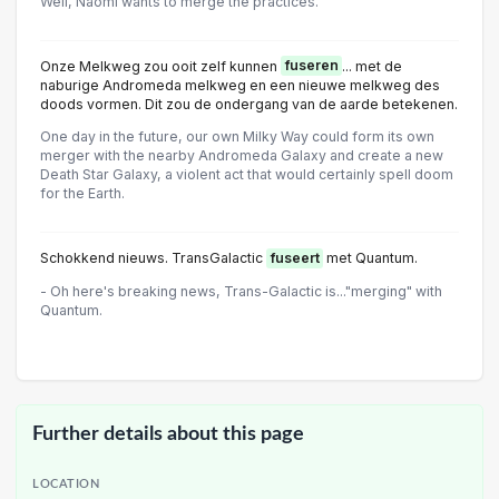
Well, Naomi wants to merge the practices.
Onze Melkweg zou ooit zelf kunnen
fuseren
... met de
naburige Andromeda melkweg en een nieuwe melkweg des
doods vormen. Dit zou de ondergang van de aarde betekenen.
One day in the future, our own Milky Way could form its own
merger with the nearby Andromeda Galaxy and create a new
Death Star Galaxy, a violent act that would certainly spell doom
for the Earth.
Schokkend nieuws. TransGalactic
fuseert
met Quantum.
- Oh here's breaking news, Trans-Galactic is..."merging" with
Quantum.
Further details about this page
LOCATION