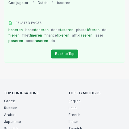
Cooljugator
/
Dutch
/
fuseren
RELATED PAGES
baseren
base
doseren
dose
faseren
phase
fêteren
do
fileren
fillet
fineren
finance
fixeren
affix
laseren
laser
poseren
pose
raseren
do
Back to Top
TOP CONJUGATIONS
TOP ETYMOLOGIES
Greek
English
Russian
Latin
Arabic
French
Japanese
Italian
Spanish
Spanish