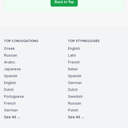
Back to Top
TOP CONJUGATIONS
TOP ETYMOLOGIES
Greek
English
Russian
Latin
Arabic
French
Japanese
Italian
Spanish
Spanish
English
German
Dutch
Dutch
Portuguese
Swedish
French
Russian
German
Polish
See All →
See All →