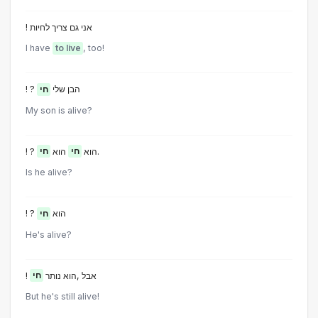
! אני גם צריך לחיות
I have
to live
, too!
! ? הבן שלי
חי
My son is alive?
חי
הוא
חי
! ? הוא
.
Is he alive?
! ? הוא
חי
He's alive?
! אבל ,הוא נותר
חי
But he's still alive!