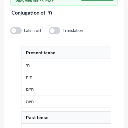
Study with our courses!
Conjugation
of
חי
Latinized
Translation
Present tense
חי
חיה
חיים
חיות
Past tense