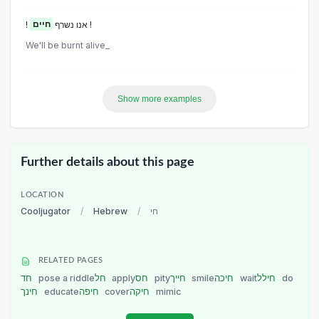
חיים
! אנו נשרף
!
We'll be burnt alive_
Show more examples
Further details about this page
LOCATION
Cooljugator
/
Hebrew
/
חי
RELATED PAGES
חד
pose a riddle
חל
apply
חס
pity
חייך
smile
חיכה
wait
חילל
do
חינך
educate
חיפה
cover
חיקה
mimic