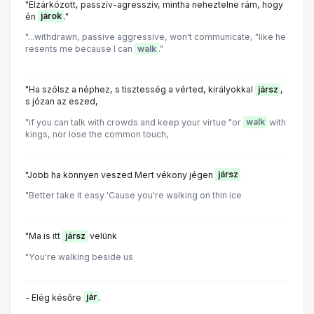
"Elzárkózott, passzív-agresszív, mintha neheztelne rám, hogy
én
járok
."
"...withdrawn, passive aggressive, won't communicate, "like he
resents me because I can
walk
."
"Ha szólsz a néphez, s tisztesség a vérted, királyokkal
jársz
,
s józan az eszed,
"if you can talk with crowds and keep your virtue "or
walk
with
kings, nor lose the common touch,
"Jobb ha könnyen veszed Mert vékony jégen
jársz
"Better take it easy 'Cause you're walking on thin ice
"Ma is itt
jársz
velünk
"You're walking beside us
- Elég későre
jár
.