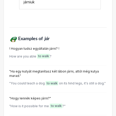
járniuk
Examples of
jár
! Hogyan tudsz egyáltalán járni? !
How are you able
to walk
?
"Ha egy kutyát megtanítasz két lábon járni, attól még kutya
marad."
"You could teach a dog
to walk
on its hind legs, it's still a dog."
"Hogy lennék képes járni?"
"How is it possible for me
to walk
?"