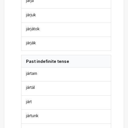
járja
járjuk
járjátok
járják
Past indefinite tense
jártam
jártál
járt
jártunk