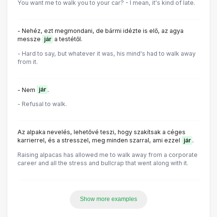
You want me to walk you to your car? - I mean, it's kind of late.
- Nehéz, ezt megmondani, de bármi idézte is elő, az agya
messze
jár
a testétől.
- Hard to say, but whatever it was, his mind's had to walk away
from it.
- Nem
jár
.
- Refusal to walk.
Az alpaka nevelés, lehetővé teszi, hogy szakítsak a céges
karrierrel, és a stresszel, meg minden szarral, ami ezzel
jár
.
Raising alpacas has allowed me to walk away from a corporate
career and all the stress and bullcrap that went along with it.
Show more examples