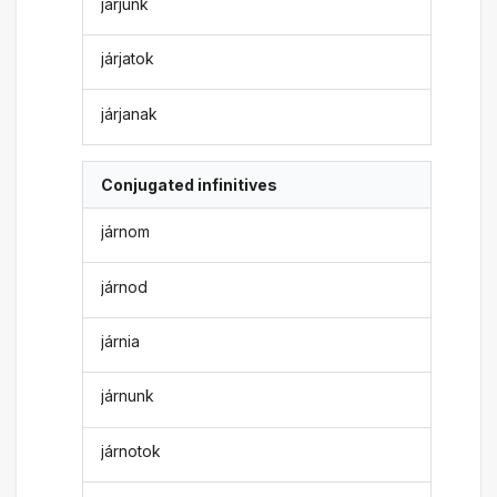
járjunk
járjatok
járjanak
Conjugated infinitives
járnom
járnod
járnia
járnunk
járnotok