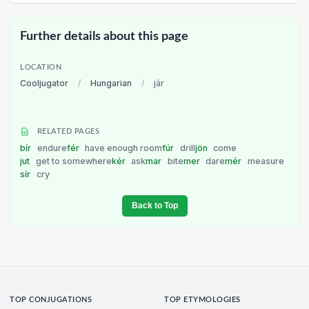
Further details about this page
LOCATION
Cooljugator
/
Hungarian
/
jár
RELATED PAGES
bír
endure
fér
have enough room
fúr
drill
jön
come
jut
get to somewhere
kér
ask
mar
bite
mer
dare
mér
measure
sír
cry
Back to Top
TOP CONJUGATIONS
TOP ETYMOLOGIES