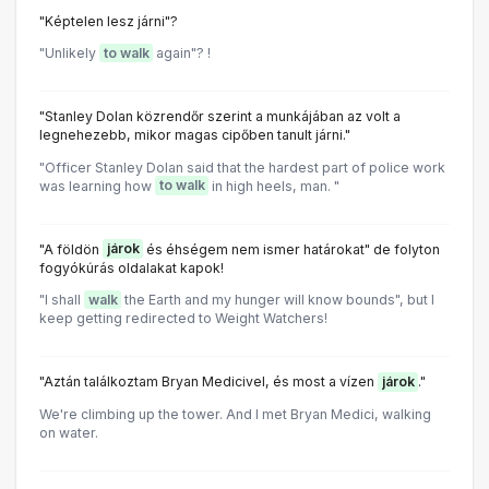
"Képtelen lesz járni"?
"Unlikely
to walk
again"? !
"Stanley Dolan közrendőr szerint a munkájában az volt a
legnehezebb, mikor magas cipőben tanult járni."
"Officer Stanley Dolan said that the hardest part of police work
was learning how
to walk
in high heels, man. "
"A földön
járok
és éhségem nem ismer határokat" de folyton
fogyókúrás oldalakat kapok!
"I shall
walk
the Earth and my hunger will know bounds", but I
keep getting redirected to Weight Watchers!
"Aztán találkoztam Bryan Medicivel, és most a vízen
járok
."
We're climbing up the tower. And I met Bryan Medici, walking
on water.