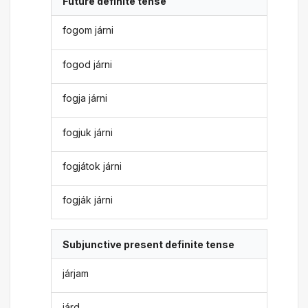
Future definite tense
fogom járni
fogod járni
fogja járni
fogjuk járni
fogjátok járni
fogják járni
Subjunctive present definite tense
járjam
járd