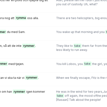
ecis ner en polis och hjälpte dig att
Alan, please tell me I didn't just k
you out of custody. Uh, what?
ora nog att
rymma
oss alla.
There are two helicopters, big en
mer
du med Sam.
You wake up that morning and you
, så att de inte
rymmer
.
They like to
take
them far from the
less likely to run away.
mmer
med tjejen.
You kill Lobos, you
take
the girl, yo
tan vi ska ta när vi
rymmer
.
When we finally escape, Fitz is the 
och om han
rymmer
igen kommer
He was in the wind for two years,Ju
take
off again, the mood ofthe peop
[Rasaan] Talk about the people!