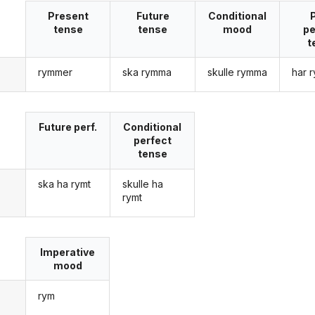
Present
Future
Conditional
tense
tense
mood
pe
t
rymmer
ska rymma
skulle rymma
har 
g
Future perf.
Conditional
perfect
tense
ska ha rymt
skulle ha
g
rymt
Imperative
mood
rym