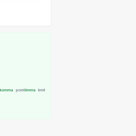
komma
point
limma
limit