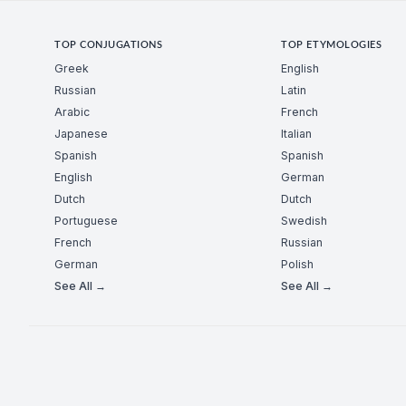
TOP CONJUGATIONS
TOP ETYMOLOGIES
Greek
English
Russian
Latin
Arabic
French
Japanese
Italian
Spanish
Spanish
English
German
Dutch
Dutch
Portuguese
Swedish
French
Russian
German
Polish
See All →
See All →