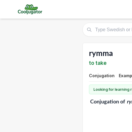
rymma
to take
Conjugation
Examp
Looking for learning
Conjugation
of
r