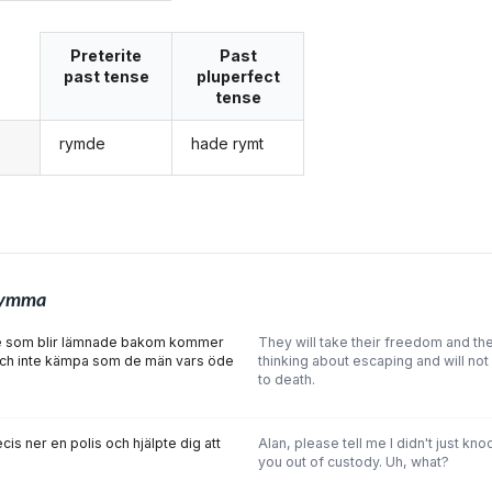
Preterite
Past
past tense
pluperfect
tense
rymde
hade rymt
g
rymma
 -De som blir lämnade bakom kommer
They will take their freedom and the
ch inte kämpa som de män vars öde
thinking about escaping and will not
to death.
ecis ner en polis och hjälpte dig att
Alan, please tell me I didn't just k
you out of custody. Uh, what?