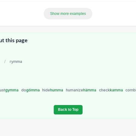
Show more examples
ut this page
/
rymma
ust
gymma
do
gömma
hide
humma
humanize
hämma
check
kamma
comb
Back to Top