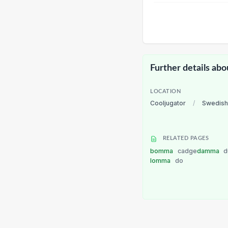
Further details abo
LOCATION
Cooljugator
/
Swedish
RELATED PAGES
bomma
cadge
damma
d
lomma
do