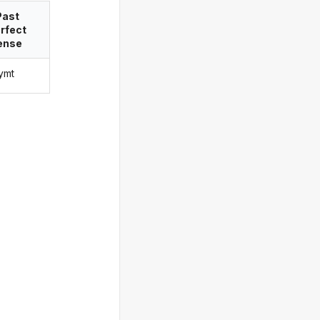
Past
rfect
ense
rymt