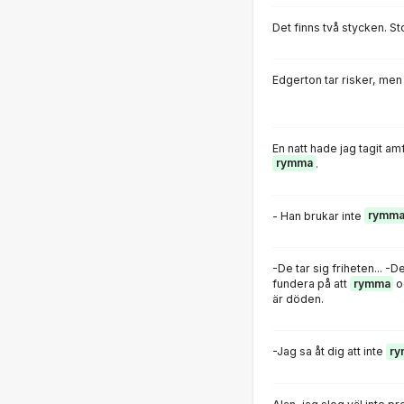
Det finns två stycken. St
Edgerton tar risker, men
En natt hade jag tagit am
rymma
.
- Han brukar inte
rymm
-De tar sig friheten...
fundera på att
rymma
o
är döden.
-Jag sa åt dig att inte
ry