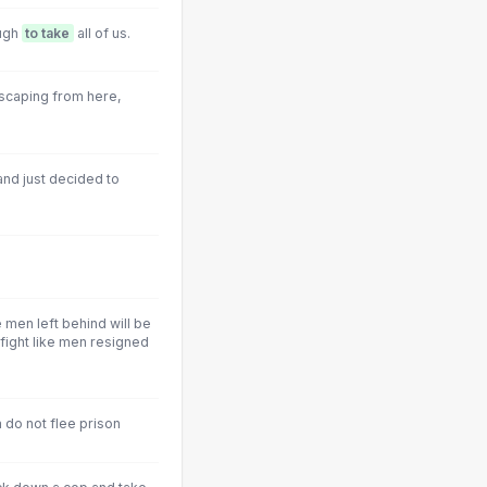
ough
to take
all of us.
escaping from here,
nd just decided to
 men left behind will be
 fight like men resigned
m do not flee prison