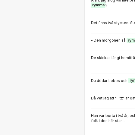
Alan, jag slog väl inte pr
rymma
?
Det finns två stycken. St
- Den morgonen så
rym
De skickas långt hemifrån
Du dödar Lobos och
ry
Då vet jag att "Fitz" är ga
Han var borta i två år, 
folk i den här stan...