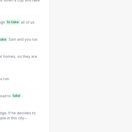
nock down a cop and take
ough
to take
all of us.
take
Sam and you run.
ir homes, so they are
u run.
road to
take
.
dge. If he decides to
le in this city--