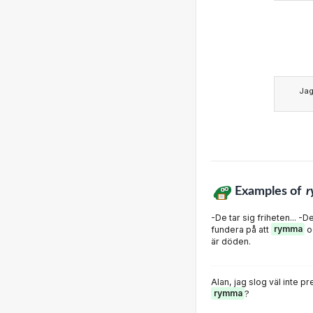
Ja
Examples of
-De tar sig friheten...
fundera på att
rymma
o
är döden.
Alan, jag slog väl inte pr
rymma
?