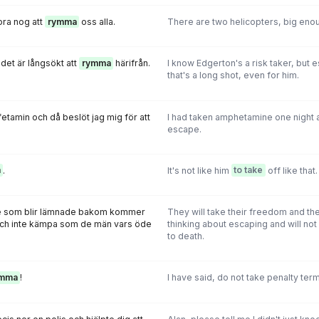
ora nog att
rymma
oss alla.
There are two helicopters, big en
 det är långsökt att
rymma
härifrån.
I know Edgerton's a risk taker, but 
that's a long shot, even for him.
fetamin och då beslöt jag mig för att
I had taken amphetamine one night a
escape.
a
.
It's not like him
to take
off like that.
 -De som blir lämnade bakom kommer
They will take their freedom and the
ch inte kämpa som de män vars öde
thinking about escaping and will not
to death.
mma
!
I have said, do not take penalty ter