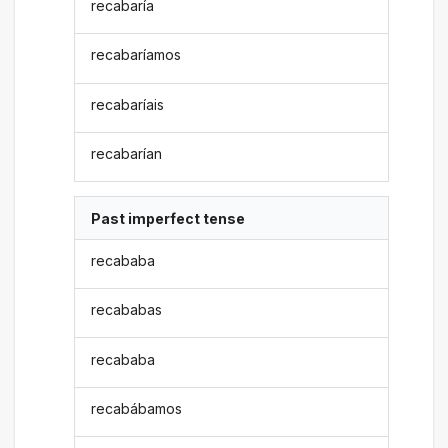
recabaría
recabaríamos
recabaríais
recabarían
Past imperfect tense
recababa
recababas
recababa
recabábamos