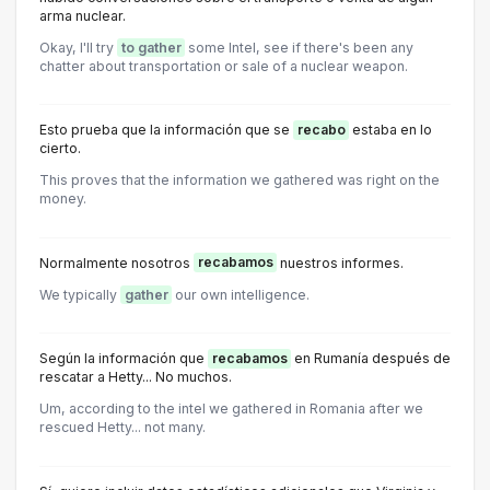
arma nuclear.
Okay, I'll try
to gather
some Intel, see if there's been any
chatter about transportation or sale of a nuclear weapon.
Esto prueba que la información que se
recabo
estaba en lo
cierto.
This proves that the information we gathered was right on the
money.
Normalmente nosotros
recabamos
nuestros informes.
We typically
gather
our own intelligence.
Según la información que
recabamos
en Rumanía después de
rescatar a Hetty... No muchos.
Um, according to the intel we gathered in Romania after we
rescued Hetty... not many.