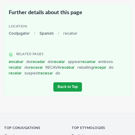
Further details about this page
LOCATION
Cooljugator
/
Spanish
/
recabar
RELATED PAGES
encabar
do
recadar
do
recalar
appear
recamar
emboss
recatar
do
recavar
RECAVA
recebar
rebaiting
recejar
do
recelar
suspect
recesar
do
Back to Top
TOP CONJUGATIONS
TOP ETYMOLOGIES