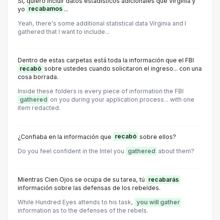
Sí, quiero incluir datos estadísticos adicionales que Virginia y
yo
recabamos
...
Yeah, there's some additional statistical data Virginia and I
gathered that I want to include...
Dentro de estas carpetas está toda la información que el FBI
recabó
sobre ustedes cuando solicitaron el ingreso... con una
cosa borrada.
Inside these folders is every piece of information the FBI
gathered
on you during your application process... with one
item redacted.
¿Confiaba en la información que
recabó
sobre ellos?
Do you feel confident in the Intel you
gathered
about them?
Mientras Cien Ojos se ocupa de su tarea, tú
recabarás
información sobre las defensas de los rebeldes.
While Hundred Eyes attends to his task,
you will gather
information as to the defenses of the rebels.