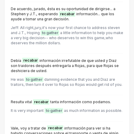
De acuerdo, jurado, ésta es su oportunidad de dirigirse... a
Stephen y J.T., esperando
recabar
información... que los
ayude a tomar una gran decisión.
Jeff: All right,jury,it's now your first chance to address steven
and J.T., Hoping
to gather
a little information to help you make
a very big decision-- who deserves to win this game,who
deserves the million dollars.
Debía
recabar
información irrefutable de que usted y Diaz
son traidores después entregarla a Rojas, para que Rojas se
deshiciera de usted.
He was
to gather
damning evidence that you and Diaz are
traitors, then turn it over to Rojas so Rojas would get rid of you.
Resulta vital
recabar
tanta información como podamos.
It is very important
to gather
as much information as possible.
Vale, voy a tratar de
recabar
información para ver si ha
habido conversaciones sobre el transporte o venta de algún