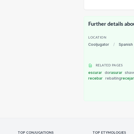
Further details abo
LOCATION
Cooljugator
/
Spanish
RELATED PAGES
escurar
do
rasurar
shav
recebar
rebaiting
receja
TOP CONJUGATIONS
TOP ETYMOLOGIES