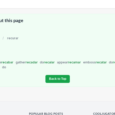
ut this page
/
recurar
e
recabar
gather
recadar
do
recalar
appear
recamar
emboss
recatar
do
r
r
do
Back to Top
POPULAR BLOG POSTS
COOLJUGATO