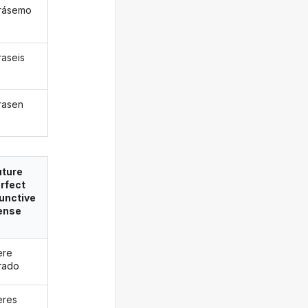
rásemo
raseis
rasen
uture
rfect
unctive
ense
ere
rado
eres