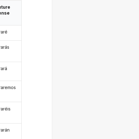
uture
ense
raré
rarás
rará
raremos
raréis
rarán