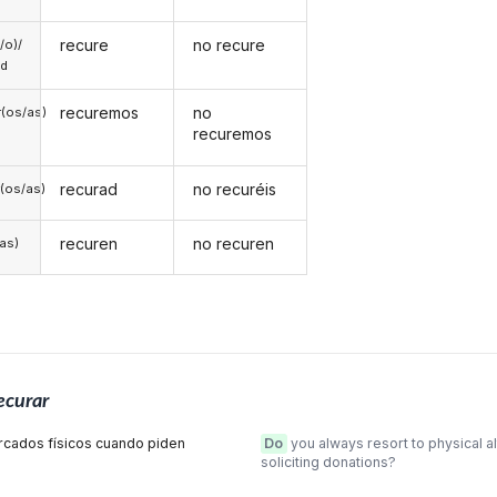
recure
no recure
a/o)/
ed
recuremos
no
(os/as)
recuremos
recurad
no recuréis
(os/as)
recuren
no recuren
/as)
ecurar
ercados físicos cuando piden
Do
you always resort to physical a
soliciting donations?