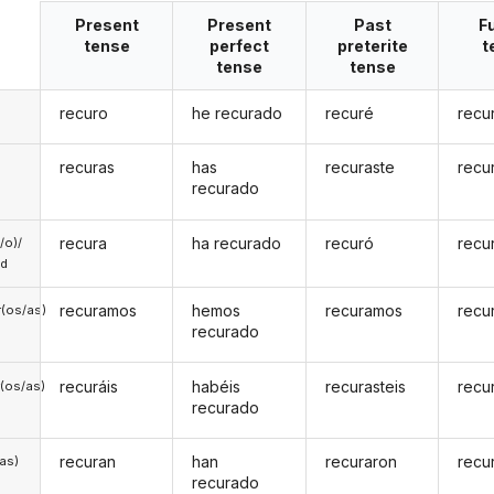
Present
Present
Past
F
tense
perfect
preterite
t
tense
tense
recuro
he recurado
recuré
recu
recuras
has
recuraste
recu
recurado
recura
ha recurado
recuró
recu
a/o)/
ed
recuramos
hemos
recuramos
recu
(os/as)
recurado
recuráis
habéis
recurasteis
recu
(os/as)
recurado
recuran
han
recuraron
recu
/as)
recurado