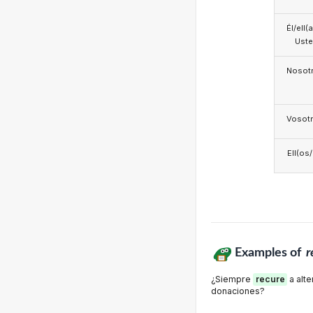
Él/ell(
Ust
Nosotr
Vosotr
Ell(os
Examples of
r
¿Siempre
recure
a alt
donaciones?