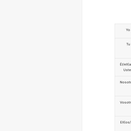
Yo
Tu
Él/ell(
Ust
Nosotr
Vosotr
Ell(os