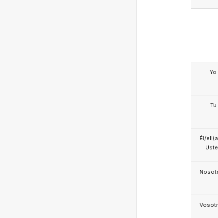
Yo
Tu
Él/ell(
Ust
Nosotr
Vosotr