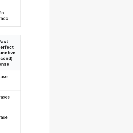
án
rado
Past
erfect
unctive
econd)
ense
rase
rases
rase