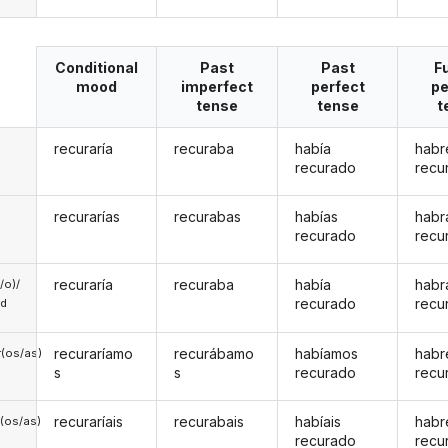
Conditional
Past
Past
F
mood
imperfect
perfect
pe
tense
tense
t
recuraría
recuraba
había
habr
recurado
recu
recurarías
recurabas
habías
habr
recurado
recu
recuraría
recuraba
había
habr
a/o)/
recurado
recu
ed
recuraríamo
recurábamo
habíamos
hab
(os/as)
s
s
recurado
recu
recuraríais
recurabais
habíais
habr
(os/as)
recurado
recu