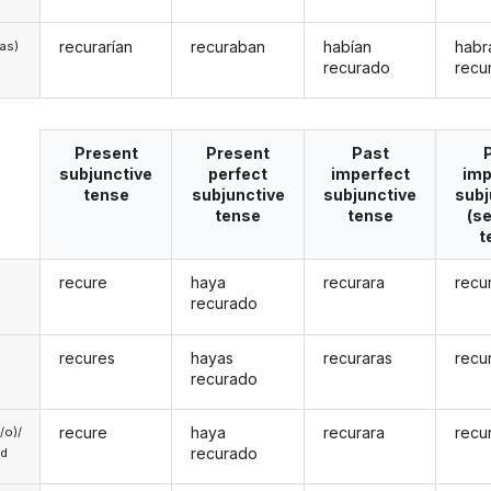
recurarían
recuraban
habían
habr
/as)
recurado
recu
Present
Present
Past
subjunctive
perfect
imperfect
imp
tense
subjunctive
subjunctive
subj
tense
tense
(s
t
recure
haya
recurara
recu
recurado
recures
hayas
recuraras
recu
recurado
recure
haya
recurara
recu
a/o)/
recurado
ed