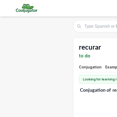
recurar
to do
Conjugation
Exampl
Looking for learning
Conjugation
of
re