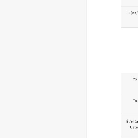
Ell(os
Yo
Tu
Él/ell(
Ust