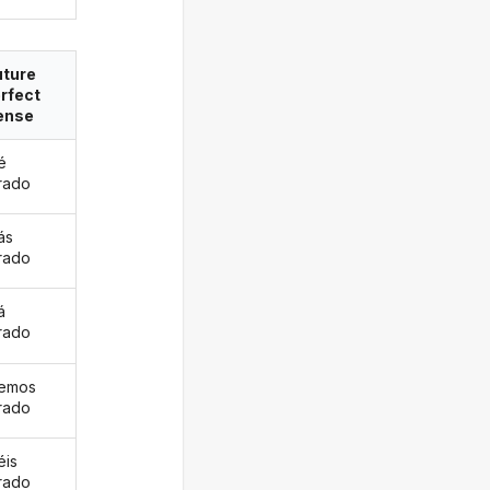
uture
rfect
ense
é
rado
ás
rado
á
rado
remos
rado
éis
rado