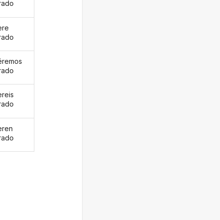
rado
ere
rado
éremos
rado
ereis
rado
eren
rado