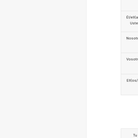
Él/ell(
Ust
Nosotr
Vosotr
Ell(os
Tu