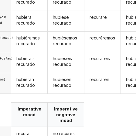
recurado
recurado
recu
hubiera
hubiese
recurare
hubi
a/o)/
recurado
recurado
recu
ed
hubiéramos
hubiésemos
recuráremos
hubi
(os/as)
recurado
recurado
recu
hubierais
hubieseis
recurareis
hubi
(os/as)
recurado
recurado
recu
hubieran
hubiesen
recuraren
hubi
/as)
recurado
recurado
recu
Imperative
Imperative
mood
negative
mood
recura
no recures