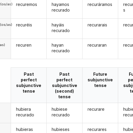
recuremos
hayamos
recuráramos
recu
(os/as)
recurado
s
recuréis
hayáis
recurarais
recu
(os/as)
recurado
recuren
hayan
recuraran
recu
/as)
recurado
Past
Past
Future
F
perfect
perfect
subjunctive
pe
subjunctive
subjunctive
tense
subj
tense
(second)
t
tense
hubiera
hubiese
recurare
hubi
recurado
recurado
recu
hubieras
hubieses
recurares
hubi