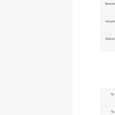
Nosotr
Vosotr
Ell(os
Yo
Tu