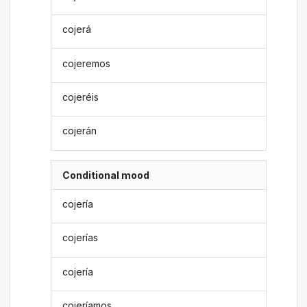
cojerá
cojeremos
cojeréis
cojerán
Conditional mood
cojería
cojerías
cojería
cojeríamos