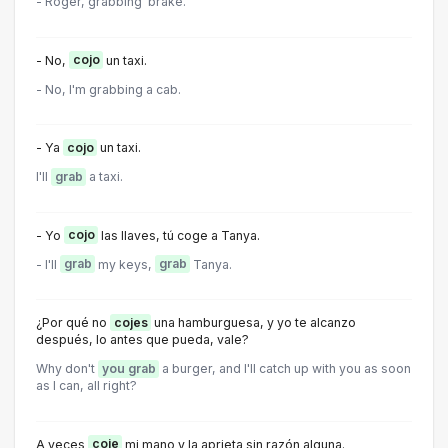
- Roger, grabbing' brake.
- No,
cojo
un taxi.
- No, I'm grabbing a cab.
- Ya
cojo
un taxi.
I'll
grab
a taxi.
- Yo
cojo
las llaves, tú coge a Tanya.
- I'll
grab
my keys,
grab
Tanya.
¿Por qué no
cojes
una hamburguesa, y yo te alcanzo
después, lo antes que pueda, vale?
Why don't
you grab
a burger, and I'll catch up with you as soon
as I can, all right?
A veces
coje
mi mano y la aprieta sin razón alguna.