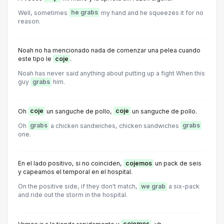
Well, sometimes
he grabs
my hand and he squeezes it for no
reason.
Noah no ha mencionado nada de comenzar una pelea cuando
este tipo le
coje
.
Noah has never said anything about putting up a fight When this
guy
grabs
him.
Oh
coje
un sanguche de pollo,
coje
un sanguche de pollo.
Oh
grabs
a chicken sandwiches, chicken sandwiches
grabs
one.
En el lado positivo, si no coinciden,
cojemos
un pack de seis
y capeamos el temporal en el hospital.
On the positive side, if they don't match,
we grab
a six-pack
and ride out the storm in the hospital.