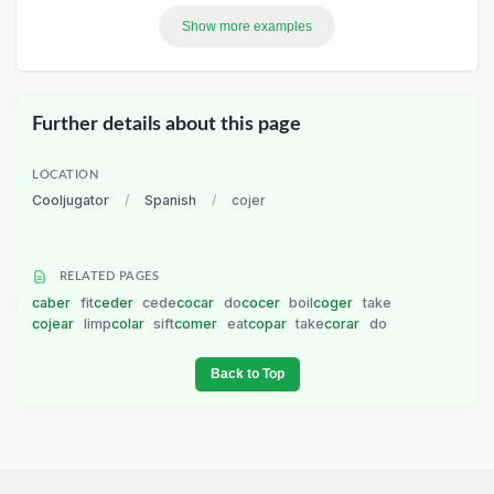
Show more examples
Further details about this page
LOCATION
Cooljugator
/
Spanish
/
cojer
RELATED PAGES
caber
fit
ceder
cede
cocar
do
cocer
boil
coger
take
cojear
limp
colar
sift
comer
eat
copar
take
corar
do
Back to Top