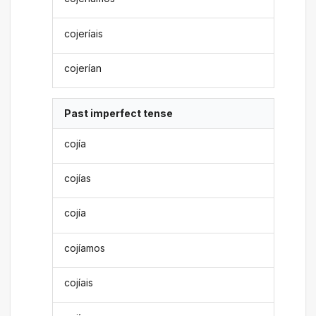
cojeríais
cojerían
Past imperfect tense
cojía
cojías
cojía
cojíamos
cojíais