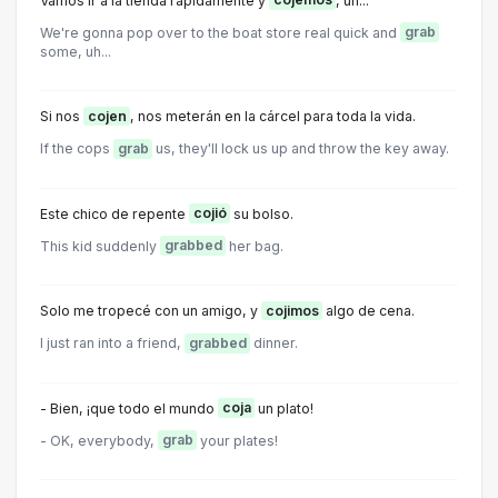
Vamos ir a la tienda rapidamente y
cojemos
, uh...
We're gonna pop over to the boat store real quick and
grab
some, uh...
Si nos
cojen
, nos meterán en la cárcel para toda la vida.
If the cops
grab
us, they'll lock us up and throw the key away.
Este chico de repente
cojió
su bolso.
This kid suddenly
grabbed
her bag.
Solo me tropecé con un amigo, y
cojimos
algo de cena.
I just ran into a friend,
grabbed
dinner.
- Bien, ¡que todo el mundo
coja
un plato!
- OK, everybody,
grab
your plates!