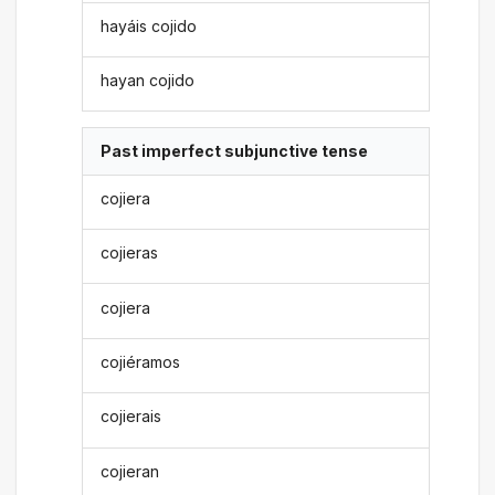
hayáis cojido
hayan cojido
Past imperfect subjunctive tense
cojiera
cojieras
cojiera
cojiéramos
cojierais
cojieran