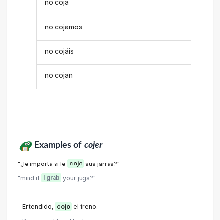
no coja
no cojamos
no cojáis
no cojan
Examples of
cojer
"¿le importa si le
cojo
sus jarras?"
"mind if
I grab
your jugs?"
- Entendido,
cojo
el freno.