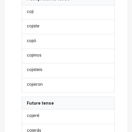
cojí
cojiste
cojió
cojimos
cojisteis
cojieron
Future tense
cojeré
cojerás