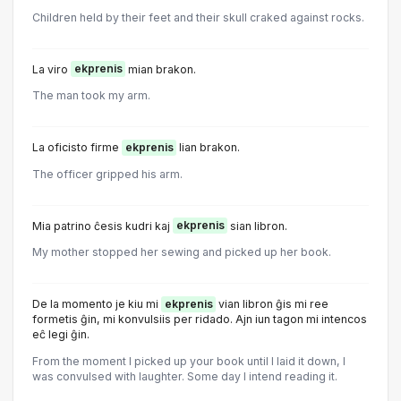
Children held by their feet and their skull craked against rocks.
La viro
ekprenis
mian brakon.
The man took my arm.
La oficisto firme
ekprenis
lian brakon.
The officer gripped his arm.
Mia patrino ĉesis kudri kaj
ekprenis
sian libron.
My mother stopped her sewing and picked up her book.
De la momento je kiu mi
ekprenis
vian libron ĝis mi ree
formetis ĝin, mi konvulsiis per ridado. Ajn iun tagon mi intencos
eĉ legi ĝin.
From the moment I picked up your book until I laid it down, I
was convulsed with laughter. Some day I intend reading it.