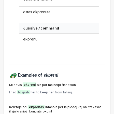
estas ekprenuta
Jussive / command
ekprenu
Examples of
ekpreni
Mi devis
ekpreni
ŝin por malhelpi ŝian falon.
I had
to grab
her to keep her from falling.
Kelkfoje oni
ekprenas
infanojn per la piedoj kaj oni frakasas
iliajn kraniojn kontraŭ rokojn!