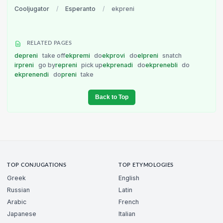
Cooljugator
/
Esperanto
/
ekpreni
RELATED PAGES
depreni
take off
ekpremi
do
ekprovi
do
elpreni
snatch
irpreni
go by
repreni
pick up
ekprenadi
do
ekprenebli
do
ekprenendi
do
preni
take
Back to Top
TOP CONJUGATIONS
TOP ETYMOLOGIES
Greek
English
Russian
Latin
Arabic
French
Japanese
Italian