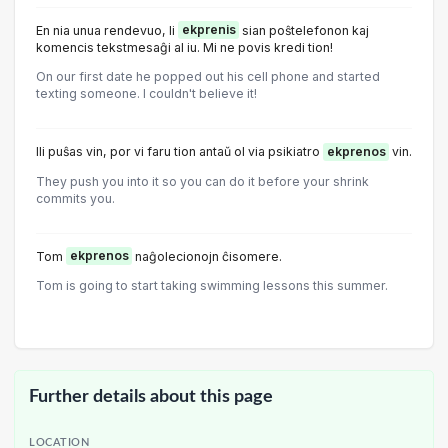
En nia unua rendevuo, li
ekprenis
sian poŝtelefonon kaj
komencis tekstmesaĝi al iu. Mi ne povis kredi tion!
On our first date he popped out his cell phone and started
texting someone. I couldn't believe it!
Ili puŝas vin, por vi faru tion antaŭ ol via psikiatro
ekprenos
vin.
They push you into it so you can do it before your shrink
commits you.
Tom
ekprenos
naĝolecionojn ĉisomere.
Tom is going to start taking swimming lessons this summer.
Further details about this page
LOCATION