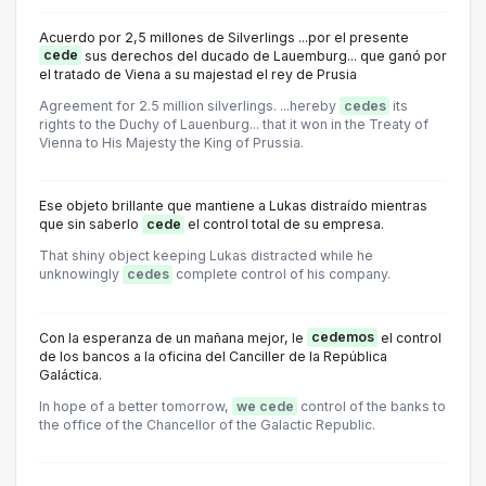
Acuerdo por 2,5 millones de Silverlings ...por el presente
cede
sus derechos del ducado de Lauemburg... que ganó por
el tratado de Viena a su majestad el rey de Prusia
Agreement for 2.5 million silverlings. ...hereby
cedes
its
rights to the Duchy of Lauenburg... that it won in the Treaty of
Vienna to His Majesty the King of Prussia.
Ese objeto brillante que mantiene a Lukas distraído mientras
que sin saberlo
cede
el control total de su empresa.
That shiny object keeping Lukas distracted while he
unknowingly
cedes
complete control of his company.
Con la esperanza de un mañana mejor, le
cedemos
el control
de los bancos a la oficina del Canciller de la República
Galáctica.
In hope of a better tomorrow,
we cede
control of the banks to
the office of the Chancellor of the Galactic Republic.