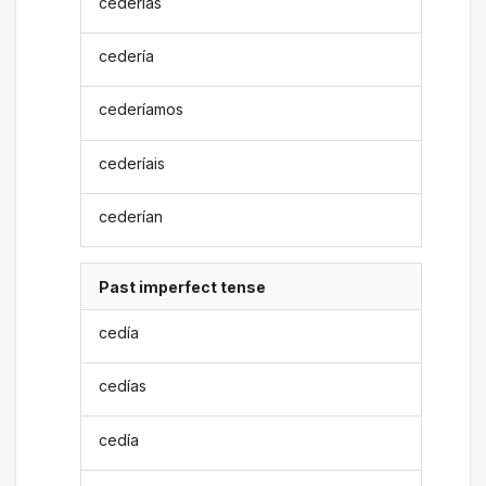
cederías
cedería
cederíamos
cederíais
cederían
Past imperfect tense
cedía
cedías
cedía