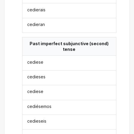
cedierais
cedieran
Past imperfect subjunctive (second)
tense
cediese
cedieses
cediese
cediésemos
cedieseis