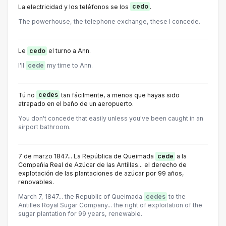
La electricidad y los teléfonos se los
cedo
.
The powerhouse, the telephone exchange, these l concede.
Le
cedo
el turno a Ann.
I'll
cede
my time to Ann.
Tú no
cedes
tan fácilmente, a menos que hayas sido
atrapado en el baño de un aeropuerto.
You don't concede that easily unless you've been caught in an
airport bathroom.
7 de marzo 1847... La República de Queimada
cede
a la
Compañia Real de Azúcar de las Antillas... el derecho de
explotación de las plantaciones de azúcar por 99 años,
renovables.
March 7, 1847... the Republic of Queimada
cedes
to the
Antilles Royal Sugar Company... the right of exploitation of the
sugar plantation for 99 years, renewable.