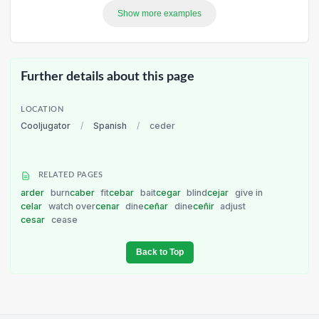
Show more examples
Further details about this page
LOCATION
Cooljugator
/
Spanish
/
ceder
RELATED PAGES
arder
burn
caber
fit
cebar
bait
cegar
blind
cejar
give in
celar
watch over
cenar
dine
ceñar
dine
ceñir
adjust
cesar
cease
Back to Top