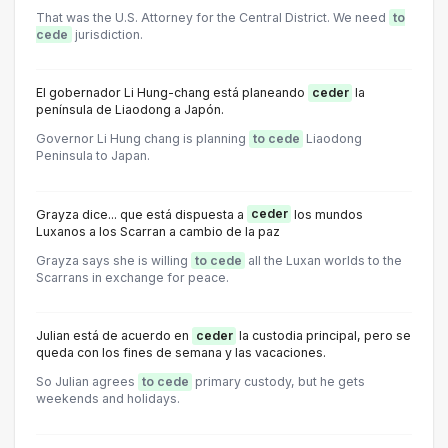
That was the U.S. Attorney for the Central District. We need
to
cede
jurisdiction.
El gobernador Li Hung-chang está planeando
ceder
la
península de Liaodong a Japón.
Governor Li Hung chang is planning
to cede
Liaodong
Peninsula to Japan.
Grayza dice... que está dispuesta a
ceder
los mundos
Luxanos a los Scarran a cambio de la paz
Grayza says she is willing
to cede
all the Luxan worlds to the
Scarrans in exchange for peace.
Julian está de acuerdo en
ceder
la custodia principal, pero se
queda con los fines de semana y las vacaciones.
So Julian agrees
to cede
primary custody, but he gets
weekends and holidays.