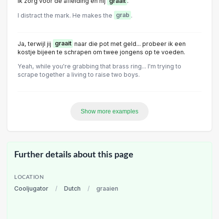
Ik zorg voor de afleiding en hij
graait
.
I distract the mark. He makes the
grab
.
Ja, terwijl jij
graait
naar die pot met geld... probeer ik een
kostje bijeen te schrapen om twee jongens op te voeden.
Yeah, while you're grabbing that brass ring... I'm trying to
scrape together a living to raise two boys.
Show more examples
Further details about this page
LOCATION
Cooljugator
/
Dutch
/
graaien