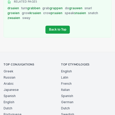
RELATED PAGES
draaien
turn
grabben
grab
grappen
do
grauwen
snarl
groeien
grow
kraaien
crow
praaien
speak
snaaien
snatch
zwaaien
sway
Back to Top
TOP CONJUGATIONS
TOP ETYMOLOGIES
Greek
English
Russian
Latin
Arabic
French
Japanese
Italian
Spanish
Spanish
English
German
Dutch
Dutch
Portuguese
Swedish