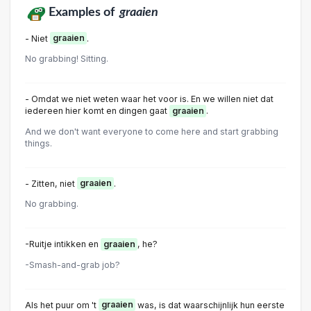
Examples of
graaien
- Niet
graaien
.
No grabbing! Sitting.
- Omdat we niet weten waar het voor is. En we willen niet dat
iedereen hier komt en dingen gaat
graaien
.
And we don't want everyone to come here and start grabbing
things.
- Zitten, niet
graaien
.
No grabbing.
-Ruitje intikken en
graaien
, he?
-Smash-and-grab job?
Als het puur om 't
graaien
was, is dat waarschijnlijk hun eerste