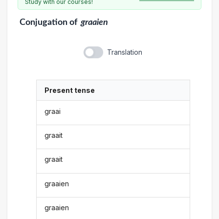
Study with our courses!
Conjugation
of
graaien
Translation
Present tense
graai
graait
graait
graaien
graaien