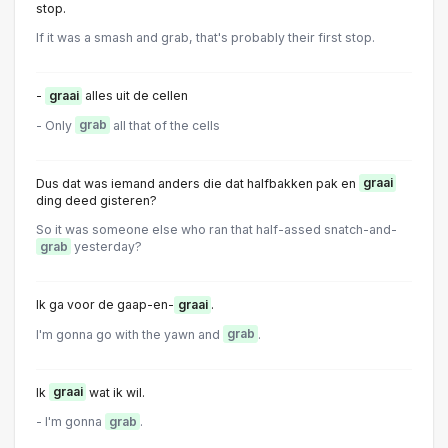
stop.
If it was a smash and grab, that's probably their first stop.
-
graai
alles uit de cellen
- Only
grab
all that of the cells
Dus dat was iemand anders die dat halfbakken pak en
graai
ding deed gisteren?
So it was someone else who ran that half-assed snatch-and-
grab
yesterday?
Ik ga voor de gaap-en-
graai
.
I'm gonna go with the yawn and
grab
.
Ik
graai
wat ik wil.
- I'm gonna
grab
.