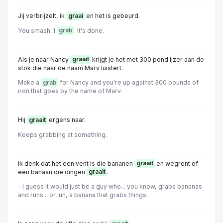
Jij verbrijzelt, ik
graai
en het is gebeurd.
You smash, I
grab
. It's done.
Als je naar Nancy
graait
krijgt je het met 300 pond ijzer aan de
stok die naar de naam Marv luistert.
Make a
grab
for Nancy and you're up against 300 pounds of
iron that goes by the name of Marv.
Hij
graait
ergens naar.
Keeps grabbing at something.
Ik denk dat het een vent is die bananen
graait
en wegrent of
een banaan die dingen
graait
.
- I guess it would just be a guy who... you know, grabs bananas
and runs... or, uh, a banana that grabs things.