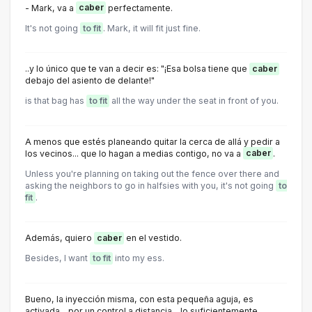
- Mark, va a
caber
perfectamente.
It's not going
to fit
. Mark, it will fit just fine.
..y lo único que te van a decir es: "¡Esa bolsa tiene que
caber
debajo del asiento de delante!"
is that bag has
to fit
all the way under the seat in front of you.
A menos que estés planeando quitar la cerca de allá y pedir a
los vecinos... que lo hagan a medias contigo, no va a
caber
.
Unless you're planning on taking out the fence over there and
asking the neighbors to go in halfsies with you, it's not going
to
fit
.
Además, quiero
caber
en el vestido.
Besides, I want
to fit
into my ess.
Bueno, la inyección misma, con esta pequeña aguja, es
activada... por un control a distancia... lo suficientemente