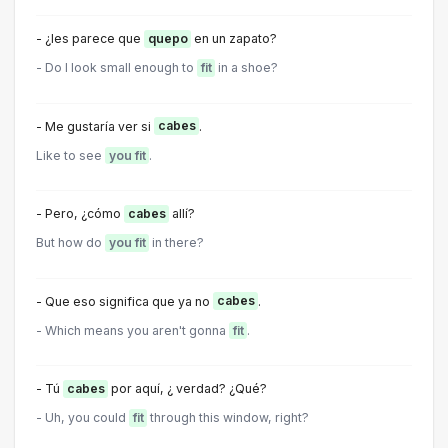
- ¿les parece que
quepo
en un zapato?
- Do I look small enough to
fit
in a shoe?
- Me gustaría ver si
cabes
.
Like to see
you fit
.
- Pero, ¿cómo
cabes
allí?
But how do
you fit
in there?
- Que eso significa que ya no
cabes
.
- Which means you aren't gonna
fit
.
- Tú
cabes
por aquí, ¿ verdad? ¿Qué?
- Uh, you could
fit
through this window, right?