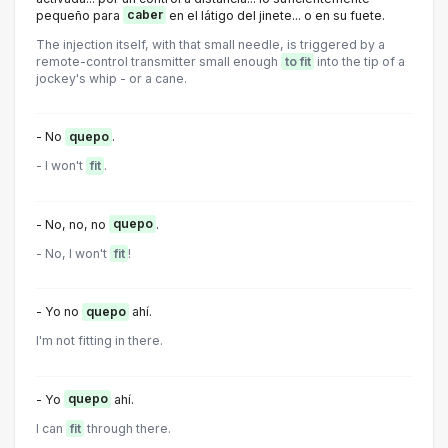
pequeño para
caber
en el látigo del jinete... o en su fuete.
The injection itself, with that small needle, is triggered by a
remote-control transmitter small enough
to fit
into the tip of a
jockey's whip - or a cane.
- No
quepo
.
- I won't
fit
.
- No, no, no
quepo
.
- No, I won't
fit
!
- Yo no
quepo
ahí.
I'm not fitting in there.
- Yo
quepo
ahí.
I can
fit
through there.