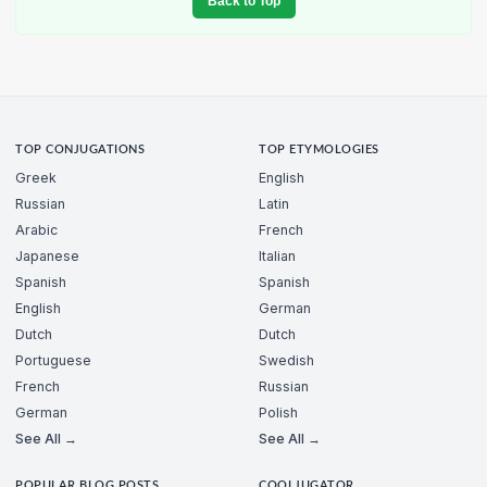
Back to Top
TOP CONJUGATIONS
TOP ETYMOLOGIES
Greek
English
Russian
Latin
Arabic
French
Japanese
Italian
Spanish
Spanish
English
German
Dutch
Dutch
Portuguese
Swedish
French
Russian
German
Polish
See All →
See All →
POPULAR BLOG POSTS
COOLJUGATOR