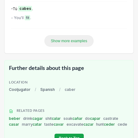
-Tú
cabes
.
- You'll
fit
.
Show more examples
Further details about this page
LOCATION
Cooljugator
/
Spanish
/
caber
RELATED PAGES
beber
drink
cagar
shit
calar
soak
cañar
do
capar
castrate
casar
marry
catar
taste
cavar
excavate
cazar
hunt
ceder
cede