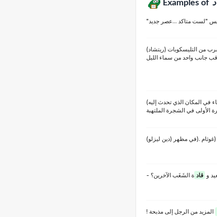
Examples of
د
"
س "لست متاكد ...عصر جديد
سرب من التليسكوبات
(ريتشاد)
قب جانب واحد من سماء الليل
(
( في المكان الذي تحدث إليه
ة الأولى في الشجرة الملتهبة
(
(غوثام .(في مظهر (دين ليزلو
- د و
قاد
َة الشَغَب الآخرين؟
المزيد من الرجل إلى مذبحة