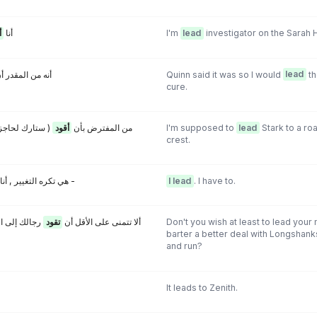
أ
"أنا
I'm
lead
investigator on the Sarah 
أنه من المقدر أ
Quinn said it was so I would
lead
th
cure.
ستارك لحاجز على
أقود
( من المفترض بأن
I'm supposed to
lead
Stark to a ro
crest.
(بريستون) - هي تكره التغيير , أنا
, عليّ ذلك -
I lead
. I have to.
رجالك إلى الم
تقود
! ألا تتمنى على الأقل أن
Don't you wish at least to lead your
barter a better deal with Longshanks
and run?
It leads to Zenith.