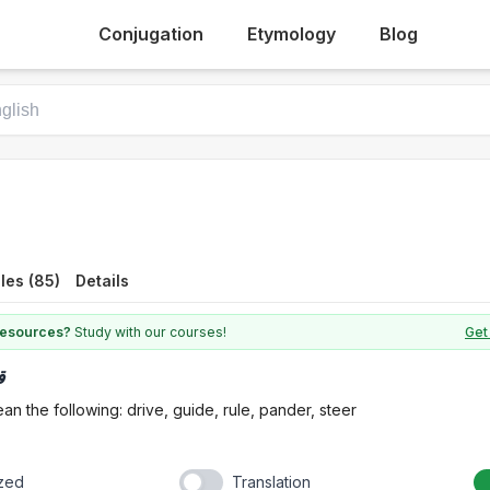
Conjugation
Etymology
Blog
les (85)
Details
 resources?
Study with our courses!
Get
ق
an the following: drive, guide, rule, pander, steer
ized
Translation