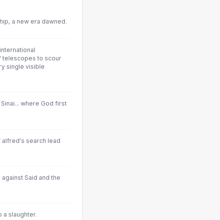
hip, a new era dawned.
international
f telescopes to scour
y single visible
Sinai... where God first
alfred's search lead
 against Said and the
 a slaughter.