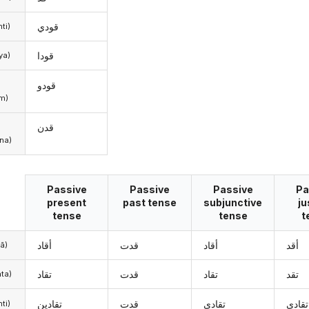
قودي
(anti)
قودا
iya)
قودو
m)
قدن
na)
Passive
Passive
Passive
Pa
present
past tense
subjunctive
ju
tense
tense
t
أقد
أقاد
قدت
أقاد
anā)
تقد
تقاد
قدت
تقاد
(anta)
تقادي
تقادي
قدت
تقادين
(anti)