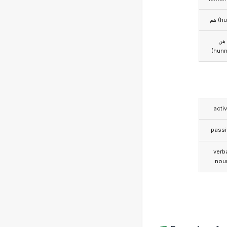
هم (
هن
(hunn
acti
passi
verb
nou