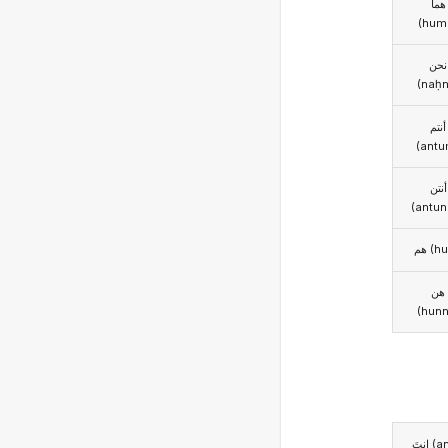
هما
(hum
نحن
(naḥn
أنتم
(antu
أنتن
(antun
هم (
هن
(hunn
انتَ 