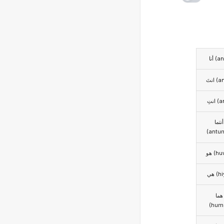
أنا (
انتَ 
انتِ 
أنتما
(antu
هو (h
هي (h
هما
(hum