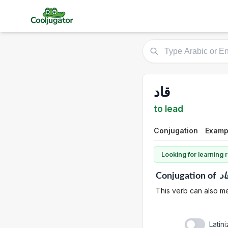
قاد
to lead
Conjugation
Examp
Looking for learning
Conjugation
of
اد
This verb can also me
Latin