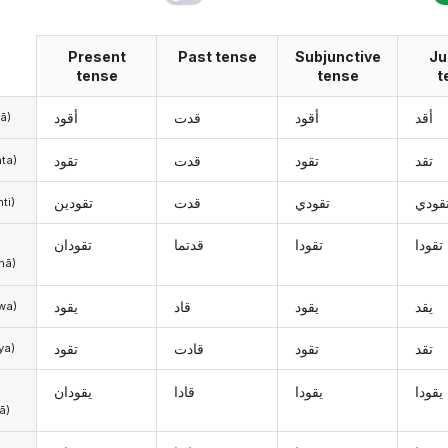
Present
Past tense
Subjunctive
Ju
tense
tense
t
أقد
أقود
قدت
أقود
anā)
تقد
تقود
قدت
تقود
(anta)
قودي
تقودي
قدت
تقودين
(anti)
تقودا
تقودا
قدتما
تقودان
mā)
يقد
يقود
قاد
يقود
uwa)
تقد
تقود
قادت
تقود
iya)
يقودا
يقودا
قادا
يقودان
ā)