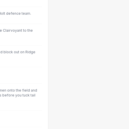
Holt defence team.
e Clairvoyant to the
ad block out on Ridge
 men onto the field and
 before you tuck tail