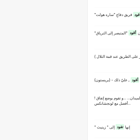
قود
فريق دفاعِ "ساره هولت
"ن
أقود
"المتبصر إلى الترياق
ُ (  الطريق عند قمة التلال
أقود
يدان... ...و تقوم بوضع إتفاق
أفضل مع لونجشانكس...
" إنها
تقود
إلى " زينيث