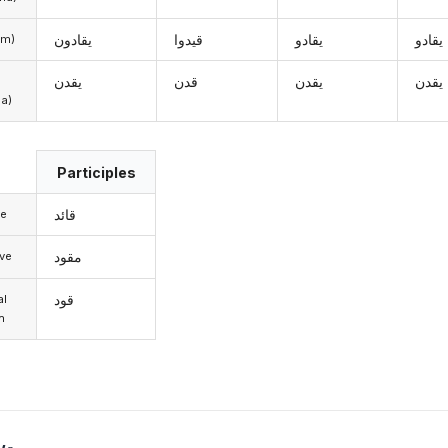
يقادو
يقادو
قيدوا
يقادون
hum)
يقدن
يقدن
قدن
يقدن
a)
Participles
قائد
ve
مقود
ve
قود
al
n