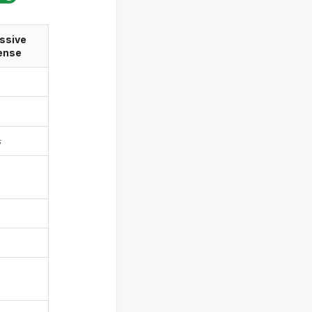
ssive
ense
ت