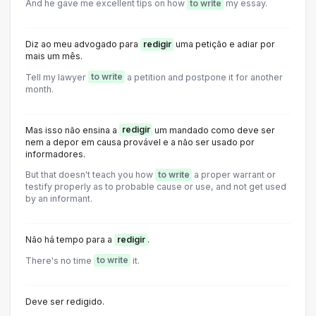
And he gave me excellent tips on how
to write
my essay.
Diz ao meu advogado para
redigir
uma petição e adiar por
mais um mês.
Tell my lawyer
to write
a petition and postpone it for another
month.
Mas isso não ensina a
redigir
um mandado como deve ser
nem a depor em causa provável e a não ser usado por
informadores.
But that doesn't teach you how
to write
a proper warrant or
testify properly as to probable cause or use, and not get used
by an informant.
Não há tempo para a
redigir
.
There's no time
to write
it.
Deve ser redigido.