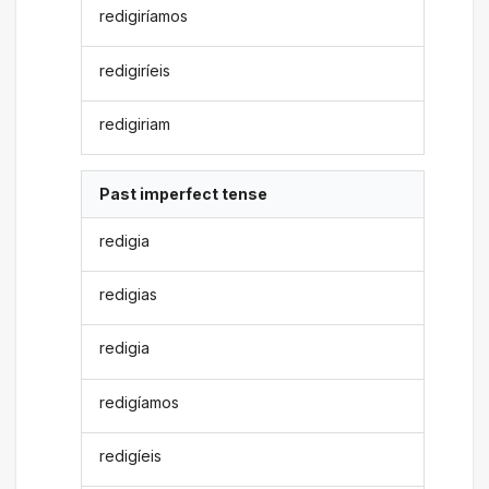
redigiríamos
redigiríeis
redigiriam
Past imperfect tense
redigia
redigias
redigia
redigíamos
redigíeis