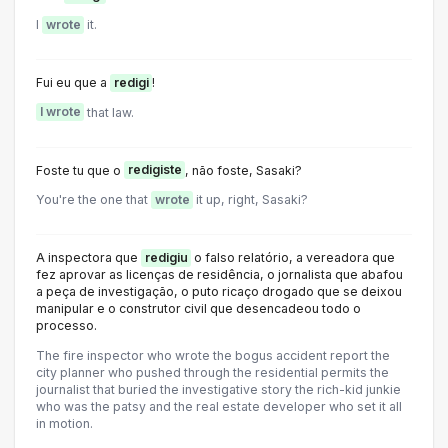
l
wrote
it.
Fui eu que a
redigi
!
I wrote
that law.
Foste tu que o
redigiste
, não foste, Sasaki?
You're the one that
wrote
it up, right, Sasaki?
A inspectora que
redigiu
o falso relatório, a vereadora que
fez aprovar as licenças de residência, o jornalista que abafou
a peça de investigação, o puto ricaço drogado que se deixou
manipular e o construtor civil que desencadeou todo o
processo.
The fire inspector who wrote the bogus accident report the
city planner who pushed through the residential permits the
journalist that buried the investigative story the rich-kid junkie
who was the patsy and the real estate developer who set it all
in motion.