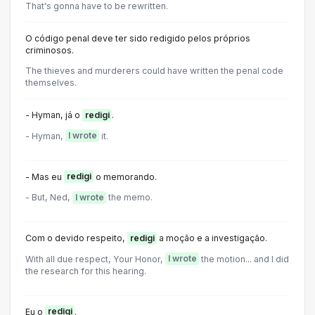
That's gonna have to be rewritten.
O código penal deve ter sido redigido pelos próprios
criminosos.
The thieves and murderers could have written the penal code
themselves.
- Hyman, já o
redigi
.
- Hyman,
I wrote
it.
- Mas eu
redigi
o memorando.
- But, Ned,
I wrote
the memo.
Com o devido respeito,
redigi
a moção e a investigação.
With all due respect, Your Honor,
I wrote
the motion... and I did
the research for this hearing.
Eu o
redigi
.