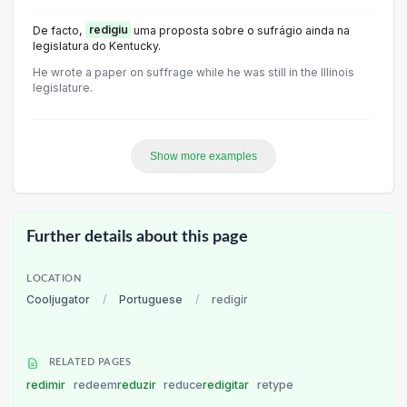
De facto,
redigiu
uma proposta sobre o sufrágio ainda na
legislatura do Kentucky.
He wrote a paper on suffrage while he was still in the Illinois
legislature.
Show more examples
Further details about this page
LOCATION
Cooljugator
/
Portuguese
/
redigir
RELATED PAGES
redimir
redeem
reduzir
reduce
redigitar
retype