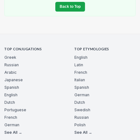
Back to Top
TOP CONJUGATIONS
TOP ETYMOLOGIES
Greek
English
Russian
Latin
Arabic
French
Japanese
Italian
Spanish
Spanish
English
German
Dutch
Dutch
Portuguese
Swedish
French
Russian
German
Polish
See All →
See All →