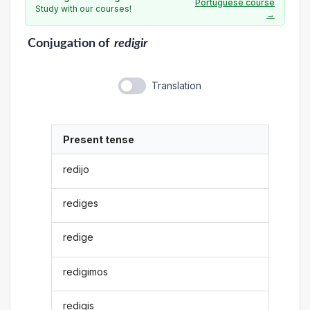
Portuguese course
Study with our courses!
→
Conjugation
of
redigir
Translation
Present tense
redijo
rediges
redige
redigimos
redigis