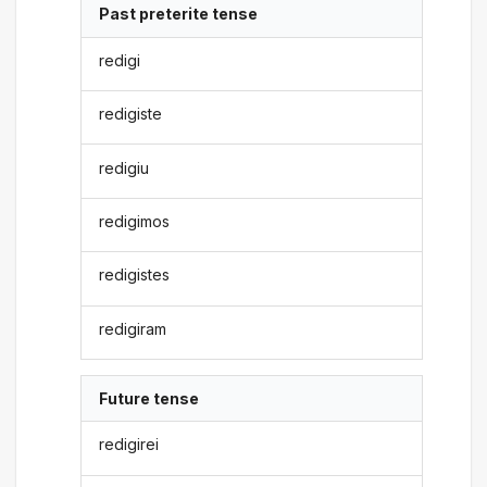
Past preterite tense
redigi
redigiste
redigiu
redigimos
redigistes
redigiram
Future tense
redigirei