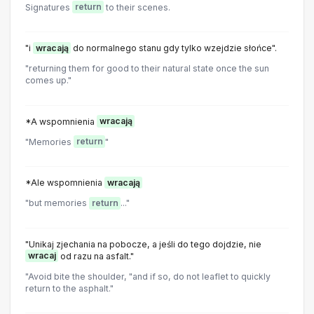
Signatures
return
to their scenes.
"i
wracają
do normalnego stanu gdy tylko wzejdzie słońce".
"returning them for good to their natural state once the sun
comes up."
*A wspomnienia
wracają
"Memories
return
"
*Ale wspomnienia
wracają
"but memories
return
..."
"Unikaj zjechania na pobocze, a jeśli do tego dojdzie, nie
wracaj
od razu na asfalt."
"Avoid bite the shoulder, "and if so, do not leaflet to quickly
return to the asphalt."