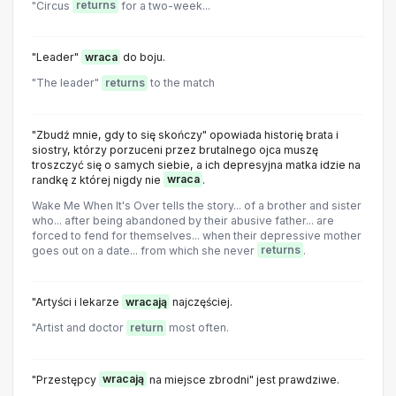
"Circus
returns
for a two-week...
"Leader"
wraca
do boju.
"The leader"
returns
to the match
"Zbudź mnie, gdy to się skończy" opowiada historię brata i
siostry, którzy porzuceni przez brutalnego ojca muszę
troszczyć się o samych siebie, a ich depresyjna matka idzie na
randkę z której nigdy nie
wraca
.
Wake Me When It's Over tells the story... of a brother and sister
who... after being abandoned by their abusive father... are
forced to fend for themselves... when their depressive mother
goes out on a date... from which she never
returns
.
"Artyści i lekarze
wracają
najczęściej.
"Artist and doctor
return
most often.
"Przestępcy
wracają
na miejsce zbrodni" jest prawdziwe.