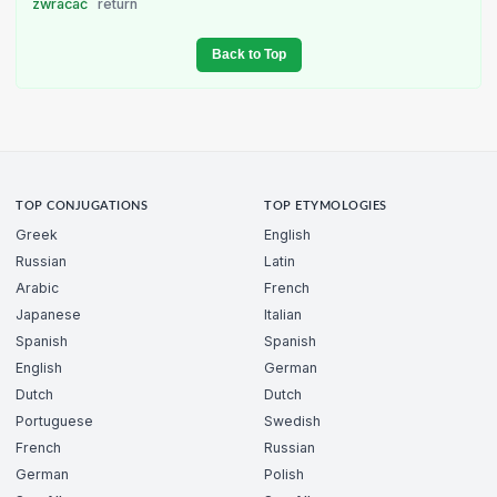
zwracać
return
Back to Top
TOP CONJUGATIONS
TOP ETYMOLOGIES
Greek
English
Russian
Latin
Arabic
French
Japanese
Italian
Spanish
Spanish
English
German
Dutch
Dutch
Portuguese
Swedish
French
Russian
German
Polish