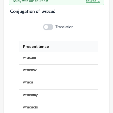
Study with our courses!
course →
Conjugation
of
wracać
Translation
Present tense
wracam
wracasz
wraca
wracamy
wracacie