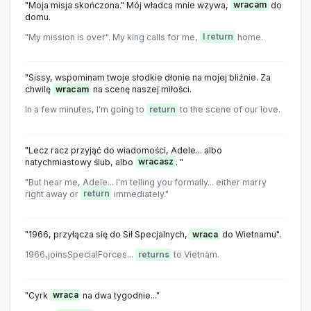
"Moja misja skończona." Mój władca mnie wzywa,
wracam
do
domu.
"My mission is over". My king calls for me,
I return
home.
"Sissy, wspominam twoje słodkie dłonie na mojej bliźnie. Za
chwilę
wracam
na scenę naszej miłości.
In a few minutes, I'm going to
return
to the scene of our love.
"Lecz racz przyjąć do wiadomości, Adele... albo
natychmiastowy ślub, albo
wracasz
. "
"But hear me, Adele... I'm telling you formally... either marry
right away or
return
immediately."
"1966, przyłącza się do Sił Specjalnych,
wraca
do Wietnamu".
1966,joinsSpeciaIForces...
returns
to Vietnam.
"Cyrk
wraca
na dwa tygodnie..."