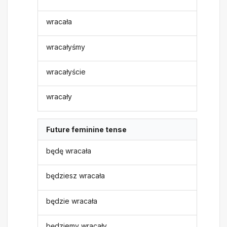
wracała
wracałyśmy
wracałyście
wracały
Future feminine tense
będę wracała
będziesz wracała
będzie wracała
będziemy wracały