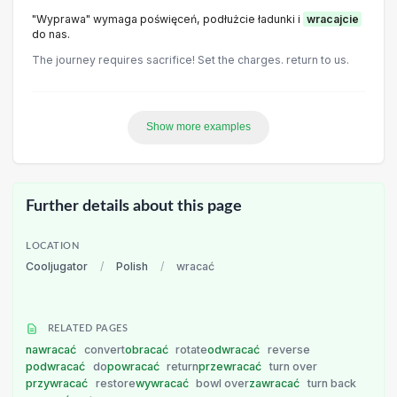
"Wyprawa" wymaga poświęceń, podłużcie ładunki i
wracajcie
do nas.
The journey requires sacrifice! Set the charges. return to us.
Show more examples
Further details about this page
LOCATION
Cooljugator
/
Polish
/
wracać
RELATED PAGES
nawracać
convert
obracać
rotate
odwracać
reverse
podwracać
do
powracać
return
przewracać
turn over
przywracać
restore
wywracać
bowl over
zawracać
turn back