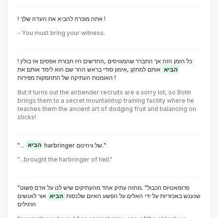
! אתה מוכרח להביא את העדה שלך !
- You must bring your witness.
! כל הזמן הזה אך התברר שהמגויסים ,החדשים היו חבורת אפסים אז בולין
הביא
אותם למתקן ,אימון סודי בראש ההר שם הוא לימד אותם את
האומנות העתיקה של התחמקות מפירות !
But it turns out the airbender recruits are a sorry lot, so Bolin
brings them to a secret mountaintop training facility where he
teaches them the ancient art of dodging fruit and balancing on
sticks!
"...
הביא
harbringer של גיהינום."
"...brought the harbringer of hell."
"פרומאטיוס הכבול" .מחזה עתיק אחד מהעתיקים שיש לנו על אדם פשוט
שנענש באכזריות על ידי האלים על הפשע האיום שלנסות
הביא
אור לאנשים
הרגילים