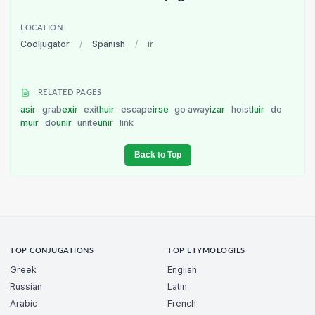
LOCATION
Cooljugator
/
Spanish
/
ir
RELATED PAGES
asir
grab
exir
exit
huir
escape
irse
go away
izar
hoist
luir
do
muir
do
unir
unite
uñir
link
Back to Top
TOP CONJUGATIONS
TOP ETYMOLOGIES
Greek
English
Russian
Latin
Arabic
French