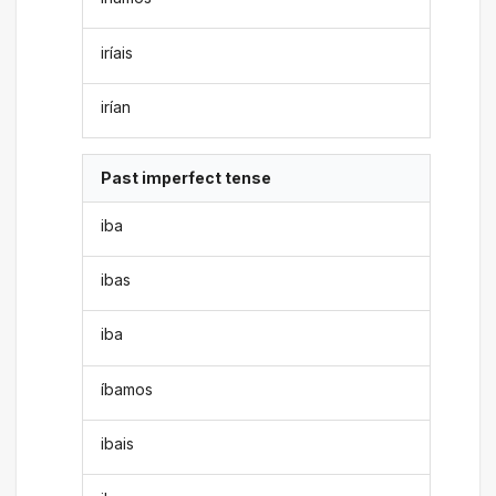
iríais
irían
Past imperfect tense
iba
ibas
iba
íbamos
ibais