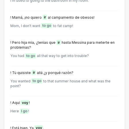
I'm used to going to the bathroom in my room.
! Mamá, ¡no quiero
ir
al campamento de obesos!
Mom, I don't want
to go
to fat camp!
! Pero hija mía, ¿tenías que
ir
hasta Messina para meterte en
problemas?
You had
to go
all that way to get into trouble?
! Tú quisiste
ir
allá ¿y porqué razón?
You wanted
to go
to that summer house and what was the
point?
! Aquí
voy
!
Here
I go
!
! Está bien. Ya
voy
.