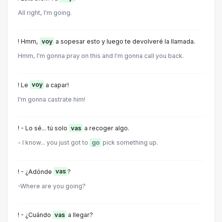
All right, I'm going.
! Hmm,
voy
a sopesar esto y luego te devolveré la llamada.
Hmm, I'm gonna pray on this and I'm gonna call you back.
! Le
voy
a capar!
I'm gonna castrate him!
! - Lo sé... tú solo
vas
a recoger algo.
- I know... you just got to
go
pick something up.
! - ¿Adónde
vas
?
-Where are you going?
! - ¿Cuándo
vas
a llegar?