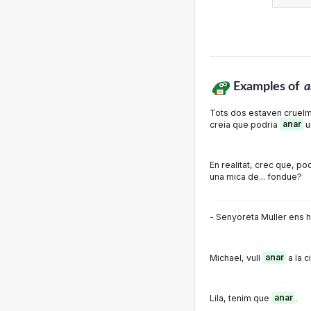
Examples of
a
Tots dos estaven cruelm
creia que podria
anar
u
En realitat, crec que, p
una mica de... fondue?
- Senyoreta Muller ens 
Michael, vull
anar
a la ci
Lila, tenim que
anar
.