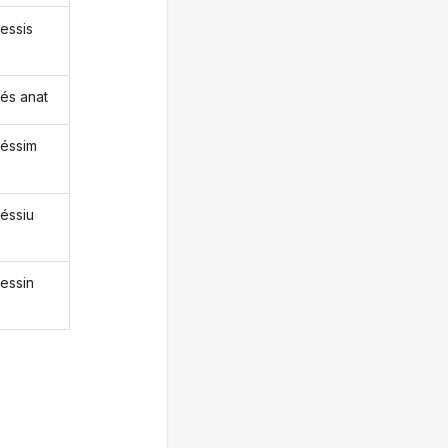
essis
és anat
éssim
éssiu
essin