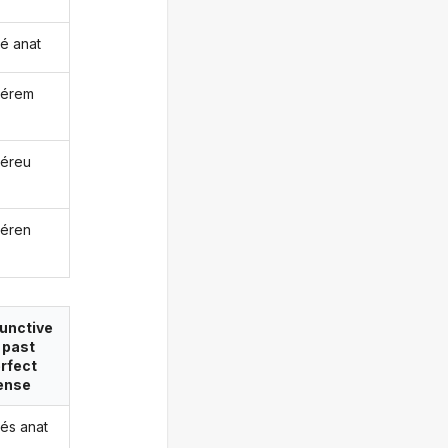
é anat
uérem
éreu
éren
unctive
 past
rfect
ense
és anat