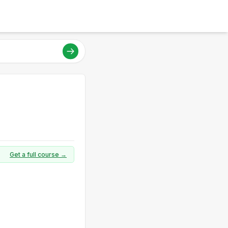
Get a full course →