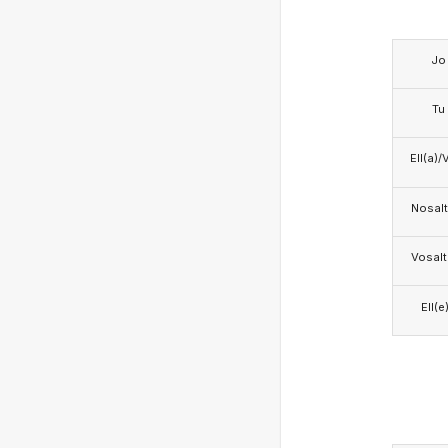
Jo
Tu
Ell(a)/
Nosalt
Vosalt
Ell(e