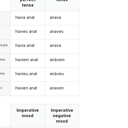
tense
havia anat
anava
havies anat
anaves
havia anat
anava
Vostè
havíem anat
anàvem
res
havíeu anat
anàveu
res
havien anat
anaven
)s
Imperative
Imperative
mood
negative
mood