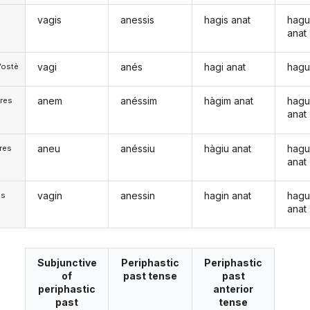
vagis
anessis
hagis anat
hagu
anat
vagi
anés
hagi anat
hagu
Vostè
anem
anéssim
hàgim anat
hagu
res
anat
aneu
anéssiu
hàgiu anat
hagu
res
anat
vagin
anessin
hagin anat
hagu
)s
anat
Subjunctive
Periphastic
Periphastic
of
past tense
past
periphastic
anterior
past
tense