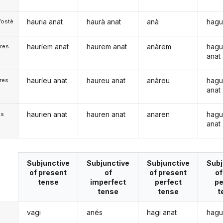
hauria anat
haurà anat
anà
hagu
Vostè
hauríem anat
haurem anat
anàrem
hag
res
anat
hauríeu anat
haureu anat
anàreu
hagu
res
anat
haurien anat
hauren anat
anaren
hagu
)s
anat
Subjunctive
Subjunctive
Subjunctive
Subj
of present
of
of present
of
tense
imperfect
perfect
pe
tense
tense
t
vagi
anés
hagi anat
hagu