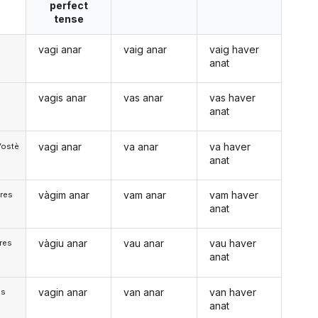
perfect
tense
vagi anar
vaig anar
vaig haver
anat
vagis anar
vas anar
vas haver
anat
vagi anar
va anar
va haver
Vostè
anat
vàgim anar
vam anar
vam haver
res
anat
vàgiu anar
vau anar
vau haver
res
anat
vagin anar
van anar
van haver
)s
anat