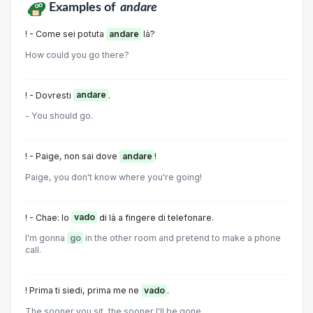
Examples of
andare
! - Come sei potuta
andare
là?
How could you go there?
! - Dovresti
andare
.
- You should go.
! - Paige, non sai dove
andare
!
Paige, you don't know where you're going!
! - Chae: lo
vado
di là a fingere di telefonare.
I'm gonna
go
in the other room and pretend to make a phone
call.
! Prima ti siedi, prima me ne
vado
.
The sooner you sit, the sooner I'll be gone.