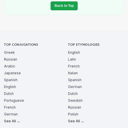
Back to Top
TOP CONJUGATIONS
TOP ETYMOLOGIES
Greek
English
Russian
Latin
Arabic
French
Japanese
Italian
Spanish
Spanish
English
German
Dutch
Dutch
Portuguese
Swedish
French
Russian
German
Polish
See All →
See All →