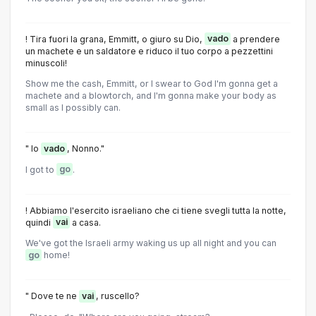
! Tira fuori la grana, Emmitt, o giuro su Dio,
vado
a prendere
un machete e un saldatore e riduco il tuo corpo a pezzettini
minuscoli!
Show me the cash, Emmitt, or I swear to God I'm gonna get a
machete and a blowtorch, and I'm gonna make your body as
small as I possibly can.
" Io
vado
, Nonno."
I got to
go
.
! Abbiamo l'esercito israeliano che ci tiene svegli tutta la notte,
quindi
vai
a casa.
We've got the Israeli army waking us up all night and you can
go
home!
" Dove te ne
vai
, ruscello?