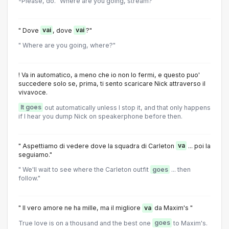
-Please, do. "Where are you going, stream?
" Dove
vai
, dove
vai
?"
" Where are you going, where?"
! Va in automatico, a meno che io non lo fermi, e questo puo'
succedere solo se, prima, ti sento scaricare Nick attraverso il
vivavoce.
It goes
out automatically unless I stop it, and that only happens
if I hear you dump Nick on speakerphone before then.
" Aspettiamo di vedere dove la squadra di Carleton
va
... poi la
seguiamo."
" We'll wait to see where the Carleton outfit
goes
... then
follow."
" Il vero amore ne ha mille, ma il migliore
va
da Maxim's "
True love is on a thousand and the best one
goes
to Maxim's.