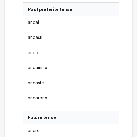
Past preterite tense
andai
andasti
andò
andammo
andaste
andarono
Future tense
andrò