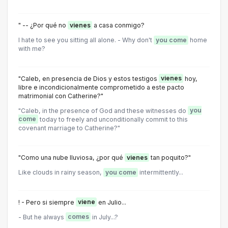
" -- ¿Por qué no
vienes
a casa conmigo?
I hate to see you sitting all alone. - Why don't
you come
home
with me?
"Caleb, en presencia de Dios y estos testigos
vienes
hoy,
libre e incondicionalmente comprometido a este pacto
matrimonial con Catherine?"
"Caleb, in the presence of God and these witnesses do
you
come
today to freely and unconditionally commit to this
covenant marriage to Catherine?"
"Como una nube lluviosa, ¿por qué
vienes
tan poquito?"
Like clouds in rainy season,
you come
intermittently...
! - Pero si siempre
viene
en Julio...
- But he always
comes
in July...?