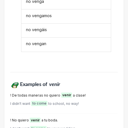
no venga
no vengamos
no vengáis
no vengan
Examples of
venir
! De todas maneras no quiero
venir
a clase!
I didn't want
to come
to school, no way!
! No quiero
venir
a tu boda.