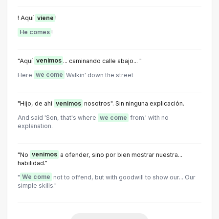
! Aquí
viene
!
He comes
!
"Aquí
venimos
... caminando calle abajo... "
Here
we come
Walkin' down the street
"Hijo, de ahí
venimos
nosotros". Sin ninguna explicación.
And said 'Son, that's where
we come
from.' with no
explanation.
"No
venimos
a ofender, sino por bien mostrar nuestra...
habilidad."
"
We come
not to offend, but with goodwill to show our... Our
simple skills."