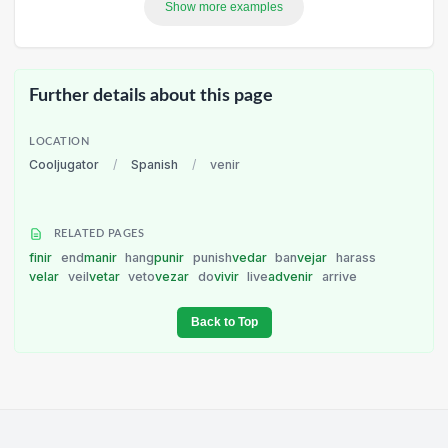
Show more examples
Further details about this page
LOCATION
Cooljugator
/
Spanish
/
venir
RELATED PAGES
finir
end
manir
hang
punir
punish
vedar
ban
vejar
harass
velar
veil
vetar
veto
vezar
do
vivir
live
advenir
arrive
Back to Top