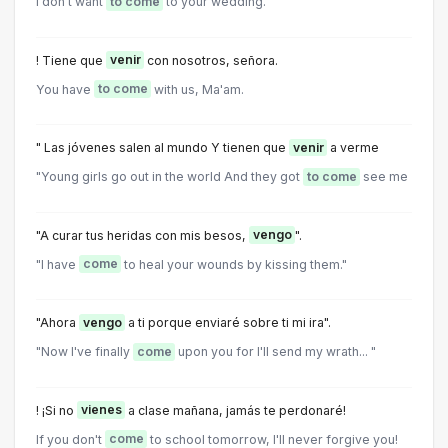
I don't want
to come
to your wedding.
! Tiene que
venir
con nosotros, señora.
You have
to come
with us, Ma'am.
" Las jóvenes salen al mundo Y tienen que
venir
a verme
"Young girls go out in the world And they got
to come
see me
"A curar tus heridas con mis besos,
vengo
".
"I have
come
to heal your wounds by kissing them."
"Ahora
vengo
a ti porque enviaré sobre ti mi ira".
"Now I've finally
come
upon you for I'll send my wrath... "
! ¡Si no
vienes
a clase mañana, jamás te perdonaré!
If you don't
come
to school tomorrow, I'll never forgive you!