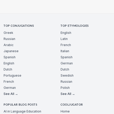
TOP CONJUGATIONS
TOP ETYMOLOGIES
Greek
English
Russian
Latin
Arabic
French
Japanese
Italian
Spanish
Spanish
English
German
Dutch
Dutch
Portuguese
Swedish
French
Russian
German
Polish
See All →
See All →
POPULAR BLOG POSTS
COOLJUGATOR
AI in Language Education
Home