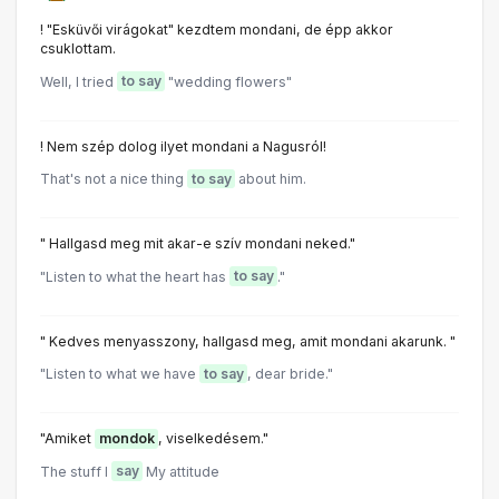
! "Esküvői virágokat" kezdtem mondani, de épp akkor
csuklottam.
Well, I tried
to say
"wedding flowers"
! Nem szép dolog ilyet mondani a Nagusról!
That's not a nice thing
to say
about him.
" Hallgasd meg mit akar-e szív mondani neked."
"Listen to what the heart has
to say
."
" Kedves menyasszony, hallgasd meg, amit mondani akarunk. "
"Listen to what we have
to say
, dear bride."
"Amiket
mondok
, viselkedésem."
The stuff l
say
My attitude