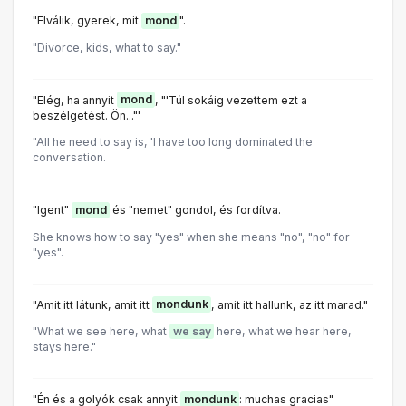
"Elválik, gyerek, mit
mond
".
"Divorce, kids, what to say."
"Elég, ha annyit
mond
, "'Túl sokáig vezettem ezt a
beszélgetést. Ön..."'
"All he need to say is, 'l have too long dominated the
conversation.
"Igent"
mond
és "nemet" gondoI, és fordítva.
She knows how to say "yes" when she means "no", "no" for
"yes".
"Amit itt látunk, amit itt
mondunk
, amit itt hallunk, az itt marad."
"What we see here, what
we say
here, what we hear here,
stays here."
"Én és a golyók csak annyit
mondunk
: muchas gracias"