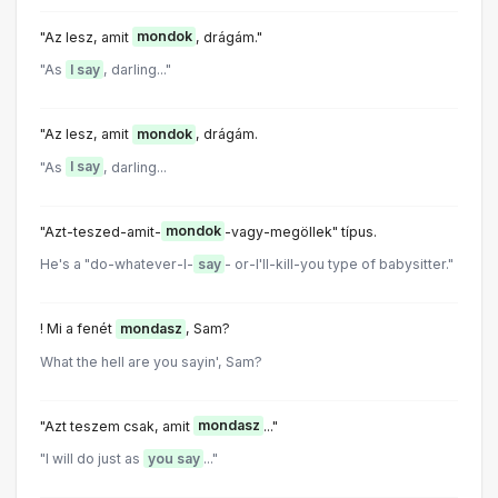
"Az lesz, amit
mondok
, drágám."
"As
I say
, darling..."
"Az lesz, amit
mondok
, drágám.
"As
I say
, darling...
"Azt-teszed-amit-
mondok
-vagy-megöllek" típus.
He's a "do-whatever-l-
say
- or-I'll-kill-you type of babysitter."
! Mi a fenét
mondasz
, Sam?
What the hell are you sayin', Sam?
"Azt teszem csak, amit
mondasz
..."
"I will do just as
you say
..."