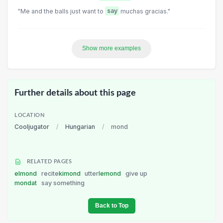
"Me and the balls just want to
say
muchas gracias."
Show more examples
Further details about this page
LOCATION
Cooljugator
/
Hungarian
/
mond
RELATED PAGES
elmond
recite
kimond
utter
lemond
give up
mondat
say something
Back to Top