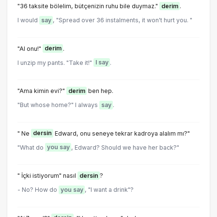
"36 taksite bölelim, bütçenizin ruhu bile duymaz."
derim
.
I would
say
, "Spread over 36 instalments, it won't hurt you. "
"Al onu!"
derim
.
I unzip my pants. "Take it!"
I say
.
"Ama kimin evi?"
derim
ben hep.
"But whose home?" I always
say
.
" Ne
dersin
Edward, onu seneye tekrar kadroya alalım mı?"
"What do
you say
, Edward? Should we have her back?"
" İçki istiyorum" nasıl
dersin
?
- No? How do
you say
, "I want a drink"?