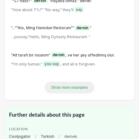
"%7 nasıl?"
dersin
. "Hayatta olmaz." derler.
"How about 7%?" "No way," they'll
say
.
"...""Alo, Ming Hanedan Restoranı""
dersin
."
...yousay,"Hello, Ming Dynasty Restaurant. "
"Alt tarafı bir insanım"
dersin
, ve her şey affedilmiş olur.
"I'm only human,"
you say
, and all is forgiven.
Show more examples
Further details about this page
LOCATION
Cooljugator
/
Turkish
/
demek