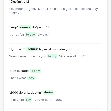
" Düşüm", gibi.
You mean "organiz-ized." Like those signs in offices that say,
"Thimk."
" Hep"
demek
doğru değil.
It's not fair
to say
"always."
" İyi misin?"
demek
hiç mi aklına gelmiyor?
Does it ever occur to you
to say
, "Are you all right?"
! Ben bu kadar
derim
.
That's what
I say
.
"2000 dolar kaybettin"
derim
.
I'd have to
say
, "you're out $2,000."