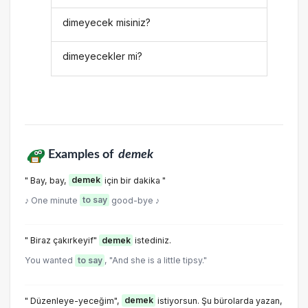
dimeyecek misiniz?
dimeyecekler mi?
Examples of
demek
" Bay, bay,
demek
için bir dakika "
♪ One minute
to say
good-bye ♪
" Biraz çakırkeyif"
demek
istediniz.
You wanted
to say
, "And she is a little tipsy."
" Düzenleye-yeceğim",
demek
istiyorsun. Şu bürolarda yazan,