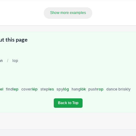
Show more examples
ut this page
an
/
lop
lel
find
lep
cover
lép
step
les
spy
lóg
hang
lök
push
rop
dance briskly
Back to Top