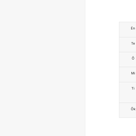
Én
Te
Ő
Mi
Ti
Ők