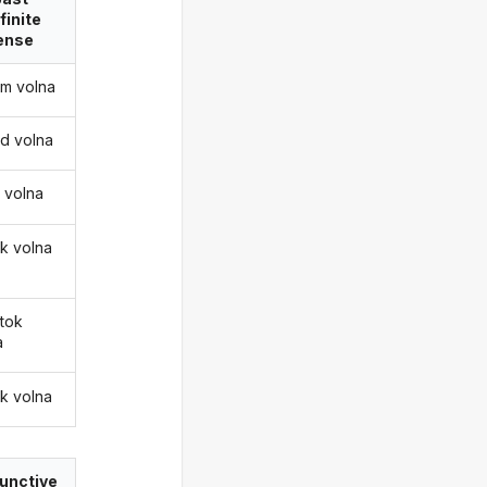
finite
ense
am volna
ad volna
a volna
uk volna
átok
a
ák volna
unctive