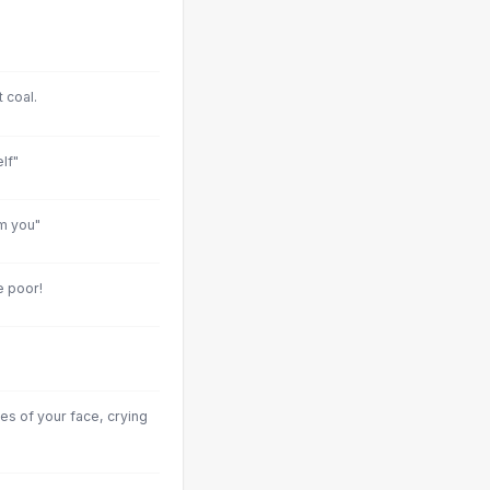
 coal.
lf"
m you"
e poor!
es of your face, crying