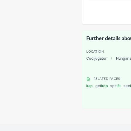
Further details abo
LOCATION
Cooljugator
/
Hungari
RELATED PAGES
kap
get
köp
spit
lát
see