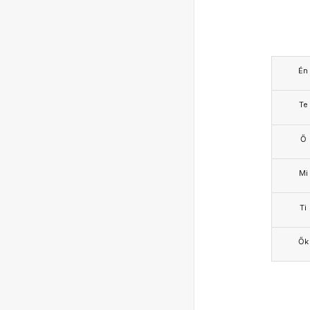
Én
Te
Ő
Mi
Ti
Ők