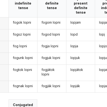
indefinite
definite
present
pr
tense
tense
definite
ind
tense
t
fogok lopni
fogom lopni
lopjam
lopj
fogsz lopni
fogod lopni
lopd
lopj
fog lopni
fogja lopni
lopja
lopj
fogunk lopni
fogjuk lopni
lopjuk
lopj
fogtok lopni
fogjátok
lopjátok
lopj
lopni
fognak lopni
fogják lopni
lopják
lopj
Conjugated