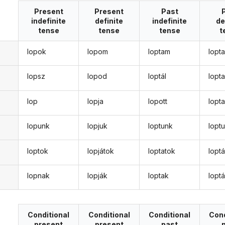
Present
Present
Past
indefinite
definite
indefinite
de
tense
tense
tense
t
lopok
lopom
loptam
lopt
lopsz
lopod
loptál
lopt
lop
lopja
lopott
lopt
lopunk
lopjuk
loptunk
lopt
loptok
lopjátok
loptatok
lopt
lopnak
lopják
loptak
lopt
Conditional
Conditional
Conditional
Cond
present
present
past