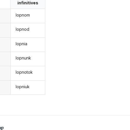
infinitives
lopnom
lopnod
lopnia
lopnunk
lopnotok
lopniuk
op