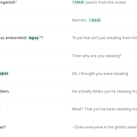
engerből."
I steal
pearls from the ocean
Secrets,
I steal
 az emberektől
lopsz
"?
"A job that ain't just stealing from fo
Then why are you stealing?
lopsz
.
Oh, I thought you were stealing.
őlem.
He actually thinks you're stealing f
.
What? That you've been stealing m
an?
- Does everyone in the ghetto steal