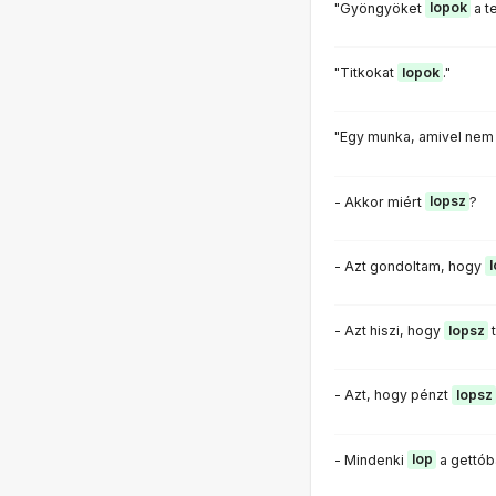
"Gyöngyöket
lopok
a t
"Titkokat
lopok
."
"Egy munka, amivel nem
- Akkor miért
lopsz
?
- Azt gondoltam, hogy
- Azt hiszi, hogy
lopsz
t
- Azt, hogy pénzt
lopsz
- Mindenki
lop
a gettób