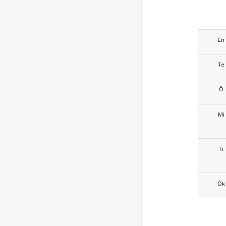
Én
Te
Ő
Mi
Ti
Ők