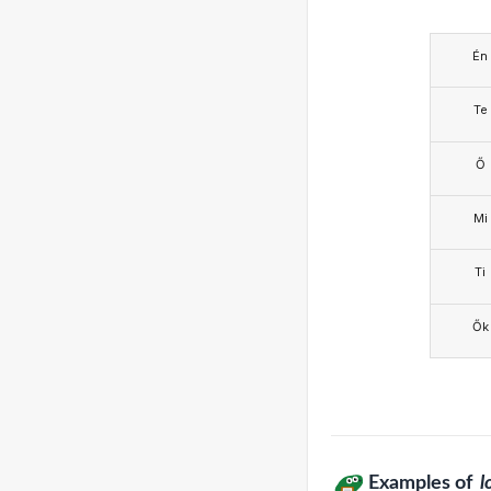
Én
Te
Ő
Mi
Ti
Ők
Examples of
l