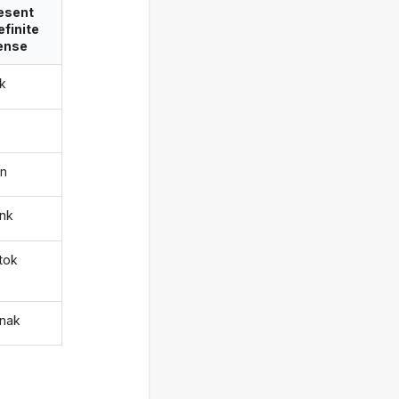
esent
efinite
ense
ak
on
unk
atok
anak