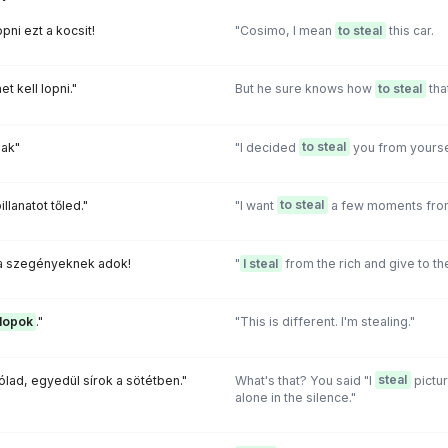
pni ezt a kocsit!
"Cosimo, I mean
to steal
this car.
t kell lopni."
But he sure knows how
to steal
that
nak"
"I decided
to steal
you from yourse
llanatot tőled."
"I want
to steal
a few moments fro
 a szegényeknek adok!
"
I steal
from the rich and give to th
lopok
."
"This is different. I'm stealing."
ólad, egyedül sírok a sötétben."
What's that? You said "l
steal
pictur
alone in the silence."