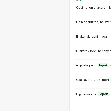
"Cosimo, én el akarom lo
"De magabiztos, ha szene
"El akarlak lopni magam
"El akarok lopni néhány pi
"A gazdagoktól
lopok
,
"Csak azért futok, mert
"Egy fényképet
lopok
r