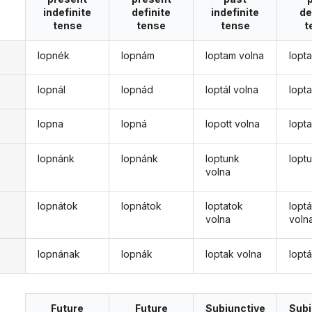
indefinite
definite
indefinite
de
tense
tense
tense
t
lopnék
lopnám
loptam volna
lopt
lopnál
lopnád
loptál volna
lopt
lopna
lopná
lopott volna
lopt
lopnánk
lopnánk
loptunk
lopt
volna
lopnátok
lopnátok
loptatok
lopt
volna
voln
lopnának
lopnák
loptak volna
lopt
Future
Future
Subjunctive
Subj