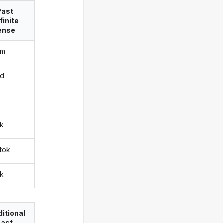
Past
finite
ense
am
ad
a
uk
átok
ák
itional
past