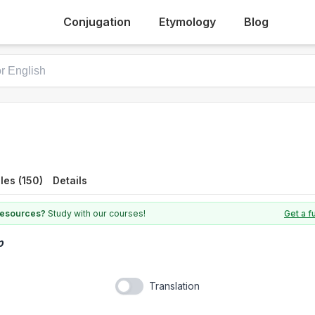
Conjugation
Etymology
Blog
les (150)
Details
 resources?
Study with our courses!
Get a f
p
Translation