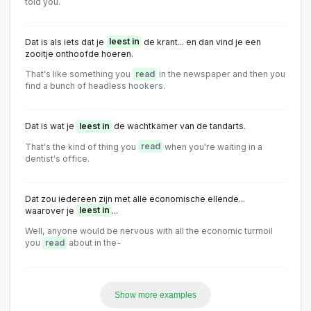
told you.
Dat is als iets dat je
leest in
de krant... en dan vind je een
zooitje onthoofde hoeren.
That's like something you
read
in the newspaper and then you
find a bunch of headless hookers.
Dat is wat je
leest in
de wachtkamer van de tandarts.
That's the kind of thing you
read
when you're waiting in a
dentist's office.
Dat zou iedereen zijn met alle economische ellende...
waarover je
leest in
...
Well, anyone would be nervous with all the economic turmoil
you
read
about in the-
Show more examples