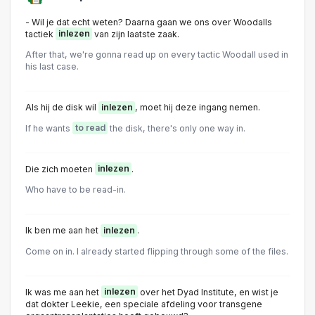
- Wil je dat echt weten? Daarna gaan we ons over Woodalls
tactiek
inlezen
van zijn laatste zaak.
After that, we're gonna read up on every tactic Woodall used in
his last case.
Als hij de disk wil
inlezen
, moet hij deze ingang nemen.
If he wants
to read
the disk, there's only one way in.
Die zich moeten
inlezen
.
Who have to be read-in.
Ik ben me aan het
inlezen
.
Come on in. l already started flipping through some of the files.
Ik was me aan het
inlezen
over het Dyad Institute, en wist je
dat dokter Leekie, een speciale afdeling voor transgene