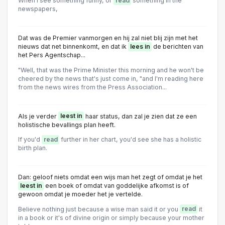
When I see something funny, or
read
something in the
newspapers,
Dat was de Premier vanmorgen en hij zal niet blij zijn met het
nieuws dat net binnenkomt, en dat ik
lees in
de berichten van
het Pers Agentschap...
"Well, that was the Prime Minister this morning and he won't be
cheered by the news that's just come in, "and I'm reading here
from the news wires from the Press Association...
Als je verder
leest in
haar status, dan zal je zien dat ze een
holistische bevallings plan heeft.
If you'd
read
further in her chart, you'd see she has a holistic
birth plan.
Dan: geloof niets omdat een wijs man het zegt of omdat je het
leest in
een boek of omdat van goddelijke afkomst is of
gewoon omdat je moeder het je vertelde.
Believe nothing just because a wise man said it or you
read
it
in a book or it's of divine origin or simply because your mother