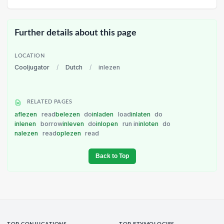
Further details about this page
LOCATION
Cooljugator
/
Dutch
/
inlezen
RELATED PAGES
aflezen
read
belezen
do
inladen
load
inlaten
do
inlenen
borrow
inleven
do
inlopen
run in
inloten
do
nalezen
read
oplezen
read
Back to Top