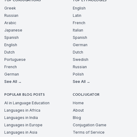
TOP CONJUGATIONS
TOP ETYMOLOGIES
Greek
English
Russian
Latin
Arabic
French
Japanese
Italian
Spanish
Spanish
English
German
Dutch
Dutch
Portuguese
Swedish
French
Russian
German
Polish
See All →
See All →
POPULAR BLOG POSTS
COOLJUGATOR
AI in Language Education
Home
Languages in Africa
About
Languages in India
Blog
Languages in Europe
Conjugation Game
Languages in Asia
Terms of Service