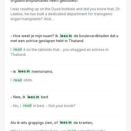
orgaantransplantaties heeft gebouwd?
I was reading up on the Dyad Institute and did you know that, Dr.
Leekie, he has built a dedicated department for transgenic
organ transplants? And...
- Hoe weet je mijn naam? Ik
lees in
de boulevardbladen dat u
met een actrice geslapen hebt in Thailand.
I
read
it on the tabloids that... you shagged an actress in
Thailand.
- Ik
lees in
memoriams.
I
read
obits.
- Nee, ik
lees in
bed.
- No, I
read
in bed. - Got your book?
Als ik iets grappigs zien, of
lees in
de kranten,