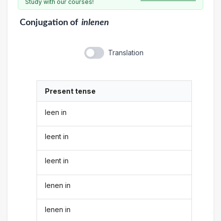
Study with our courses!
Conjugation
of
inlenen
Translation
Present tense
leen in
leent in
leent in
lenen in
lenen in