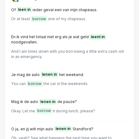
Of
leen in
ieder geval een van mijn chapeaus.
Or at least
borrow
one of my chapeaus.
En ik vind het totaal niet erg als je wat geld
leent in
noodgevallen.
And I am totes down with you borrowing a little extra cash-ish
in an emergency.
Je mag de auto
lenen in
het weekend.
You can
borrow
the car in the weekends.
Mag ik de auto
lenen in
de pauze?
Okay. Let me
borrow
it during lunch, please?
O ja, en jij wilt mijn auto
lenen in
Standford?
Oh, yeah? See what happens the next time you want to