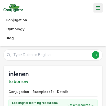
Conjugation
Etymology
Blog
inlenen
to borrow
Conjugation
Examples (7)
Details
Looking for learning resources?
Get a full course →