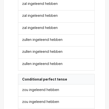
zal ingeleend hebben
zal ingeleend hebben
zal ingeleend hebben
zullen ingeleend hebben
zullen ingeleend hebben
zullen ingeleend hebben
Conditional perfect tense
zou ingeleend hebben
zou ingeleend hebben