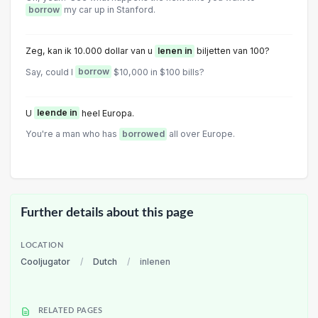
borrow
my car up in Stanford.
Zeg, kan ik 10.000 dollar van u
lenen in
biljetten van 100?
Say, could I
borrow
$10,000 in $100 bills?
U
leende in
heel Europa.
You're a man who has
borrowed
all over Europe.
Further details about this page
LOCATION
Cooljugator
/
Dutch
/
inlenen
RELATED PAGES