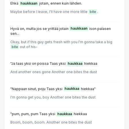
Ehkä
haukkaan
jotain, ennen kuin lähden.
Maybe before I leave, I'll have one more little
bite
.
Hyvä on, mutta jos se yrittää jotain
haukkaan
ison palasen
sen...
Okay, but if this guy gets fresh with you I'm gonna take a big
bite
out of his-
"Ja taas yksi on poissa Taas yksi
haukkaa
hiekkaa
And another ones gone Another one bites the dust
"Nappaan sinut, poju Taas yksi
haukkaa
hiekkaa"
I'm gonna get you, boy Another one bites the dust
"pum, pum, pum Taas yksi
haukkaa
hiekkaa
Boom, boom, boom. Another one bites the dust