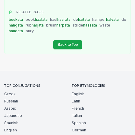
RELATED PAGES
buukata
book
haalata
haul
haarata
do
haitata
hamper
halvata
do
hangata
rub
harjata
brush
harpata
stride
hassata
waste
haudata
bury
Back to Top
TOP CONJUGATIONS
TOP ETYMOLOGIES
Greek
English
Russian
Latin
Arabic
French
Japanese
Italian
Spanish
Spanish
English
German