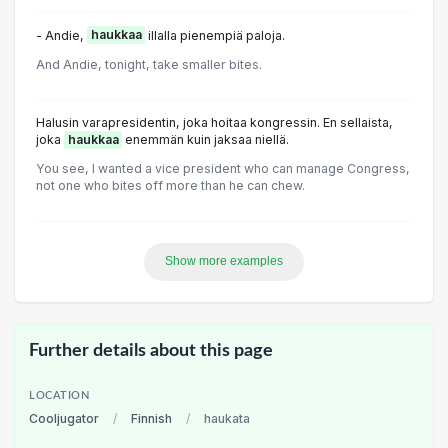
- Andie,
haukkaa
illalla pienempiä paloja.
And Andie, tonight, take smaller bites.
Halusin varapresidentin, joka hoitaa kongressin. En sellaista,
joka
haukkaa
enemmän kuin jaksaa niellä.
You see, I wanted a vice president who can manage Congress,
not one who bites off more than he can chew.
Show more examples
Further details about this page
LOCATION
Cooljugator
/
Finnish
/
haukata