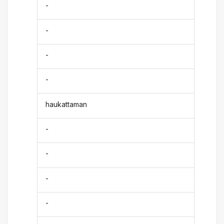
-
-
-
-
haukattaman
-
-
-
-