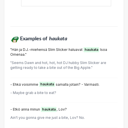
Examples of
haukata
"Hän ja D.J.-miehensä Slim Slicker haluavat
haukata
Isoa
Omenaa."
"Seems Dawn and hot, hot, hot DJ hubby Slim Slicker are
getting ready to take a bite out of the Big Apple."
- Ehkä voisimme
haukata
samalla jotain? - Varmasti.
- Maybe grab a bite to eat?
- Etkö anna minun
haukata
, Lov?
Ain't you gonna give me just a bite, Lov? No.