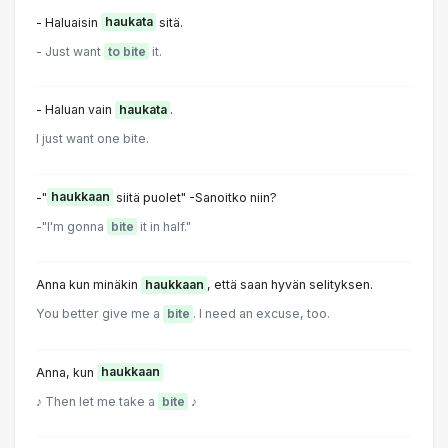
- Haluaisin
haukata
sitä.
- Just want
to bite
it.
- Haluan vain
haukata
.
I just want one bite.
-"
haukkaan
siitä puolet" -Sanoitko niin?
-"I'm gonna
bite
it in half."
Anna kun minäkin
haukkaan
, että saan hyvän selityksen.
You better give me a
bite
. I need an excuse, too.
Anna, kun
haukkaan
♪ Then let me take a
bite
♪