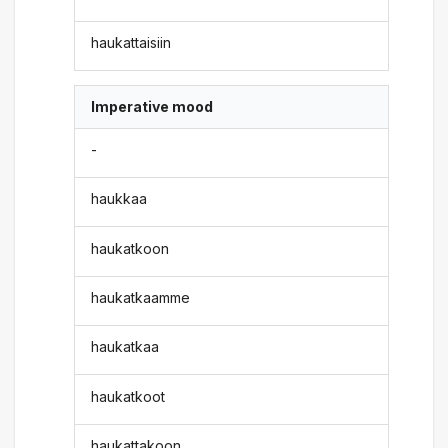
haukattaisiin
Imperative mood
-
haukkaa
haukatkoon
haukatkaamme
haukatkaa
haukatkoot
haukattakoon