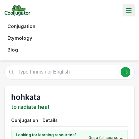
Conjugation
Etymology
Blog
hohkata
to radiate heat
Conjugation
Details
Looking for learning resources?
Get a full course →