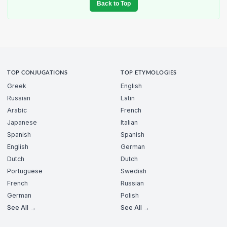
Back to Top
TOP CONJUGATIONS
TOP ETYMOLOGIES
Greek
English
Russian
Latin
Arabic
French
Japanese
Italian
Spanish
Spanish
English
German
Dutch
Dutch
Portuguese
Swedish
French
Russian
German
Polish
See All →
See All →