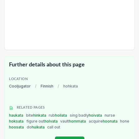
Further details about this page
LOCATION
Cooljugator
/
Finnish
/
hohkata
RELATED PAGES
haukata
bite
hinkata
rub
hoilata
sing badly
hoivata
nurse
hoksata
figure out
holvata
vault
hommata
acquire
hoonata
hone
hoosata
do
huikata
call out