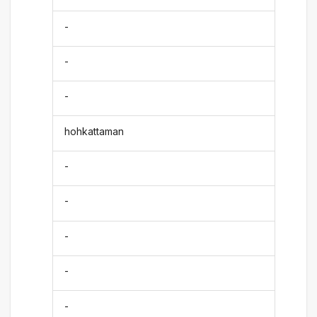
-
-
-
hohkattaman
-
-
-
-
-