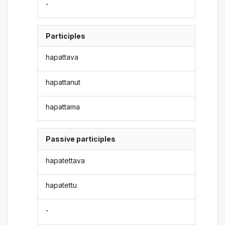
-
Participles
hapattava
hapattanut
hapattama
Passive participles
hapatettava
hapatettu
-