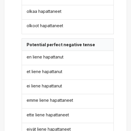
olkaa hapattaneet
olkoot hapattaneet
Potential perfect negative tense
en liene hapattanut
et liene hapattanut
ei liene hapattanut
emme liene hapattaneet
ette liene hapattaneet
eivät liene hapattaneet