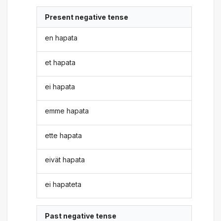
Present negative tense
en hapata
et hapata
ei hapata
emme hapata
ette hapata
eivät hapata
ei hapateta
Past negative tense