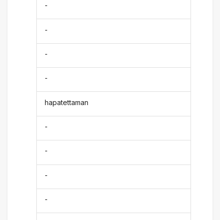
-
-
-
-
hapatettaman
-
-
-
-