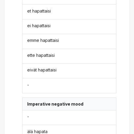
et hapattaisi
ei hapattaisi
emme hapattaisi
ette hapattaisi
eivät hapattaisi
-
Imperative negative mood
-
älä hapata