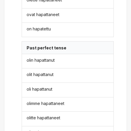
ovat hapattaneet
on hapatettu
Past perfect tense
olin hapattanut
olit hapattanut
oli hapattanut
olimme hapattaneet
olitte hapattaneet