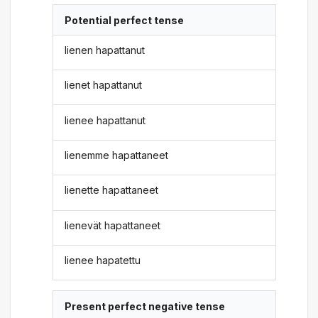
Potential perfect tense
lienen hapattanut
lienet hapattanut
lienee hapattanut
lienemme hapattaneet
lienette hapattaneet
lienevät hapattaneet
lienee hapatettu
Present perfect negative tense