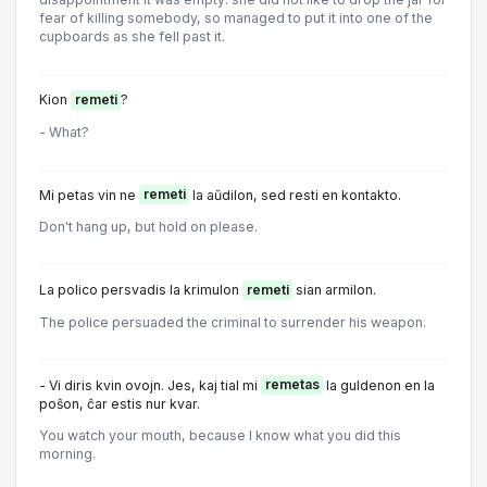
fear of killing somebody, so managed to put it into one of the
cupboards as she fell past it.
Kion
remeti
?
- What?
Mi petas vin ne
remeti
la aŭdilon, sed resti en kontakto.
Don't hang up, but hold on please.
La polico persvadis la krimulon
remeti
sian armilon.
The police persuaded the criminal to surrender his weapon.
- Vi diris kvin ovojn. Jes, kaj tial mi
remetas
la guldenon en la
poŝon, ĉar estis nur kvar.
You watch your mouth, because I know what you did this
morning.