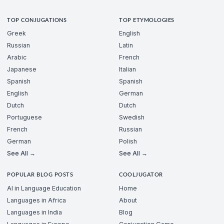
TOP CONJUGATIONS
TOP ETYMOLOGIES
Greek
English
Russian
Latin
Arabic
French
Japanese
Italian
Spanish
Spanish
English
German
Dutch
Dutch
Portuguese
Swedish
French
Russian
German
Polish
See All →
See All →
POPULAR BLOG POSTS
COOLJUGATOR
AI in Language Education
Home
Languages in Africa
About
Languages in India
Blog