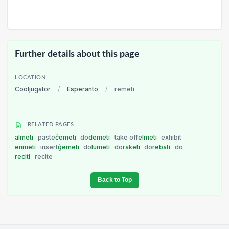
Further details about this page
LOCATION
Cooljugator
/
Esperanto
/
remeti
RELATED PAGES
almeti
paste
ĉemeti
do
demeti
take off
elmeti
exhibit
enmeti
insert
ĝemeti
do
lumeti
do
raketi
do
rebati
do
reciti
recite
Back to Top