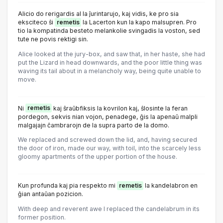
Alicio do rerigardis al la ĵurintarujo, kaj vidis, ke pro sia
eksciteco ŝi
remetis
la Lacerton kun la kapo malsupren. Pro
tio la kompatinda besteto melankolie svingadis la voston, sed
tute ne povis rektigi sin.
Alice looked at the jury-box, and saw that, in her haste, she had
put the Lizard in head downwards, and the poor little thing was
waving its tail about in a melancholy way, being quite unable to
move.
Ni
remetis
kaj ŝraŭbfiksis la kovrilon kaj, ŝlosinte la feran
pordegon, sekvis nian vojon, penadege, ĝis la apenaŭ malpli
malgajajn ĉambrarojn de la supra parto de la domo.
We replaced and screwed down the lid, and, having secured
the door of iron, made our way, with toil, into the scarcely less
gloomy apartments of the upper portion of the house.
Kun profunda kaj pia respekto mi
remetis
la kandelabron en
ĝian antaŭan pozicion.
With deep and reverent awe I replaced the candelabrum in its
former position.