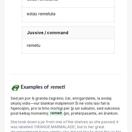
estas remetuta
Jussive / command
remetu
Examples of
remeti
Sed jen por ŝi granda ĉagreno; ĉar, enrigardante, la avidaj
okuloj vidis—nur blankan malplenon! Ŝi ne volis lasi fali la
fajencaĵon, pro la timo mortigi per ĝi iun subulon, sed sukcesis
post kelkaj momentoj
remeti
ĝin, preterpasante, en ŝrankon.
She took down a jar from one of the shelves as she passed; it
was labelled 'ORANGE MARMALADE', but to her great
disappointment it was empty: she did not like to drop the jar for