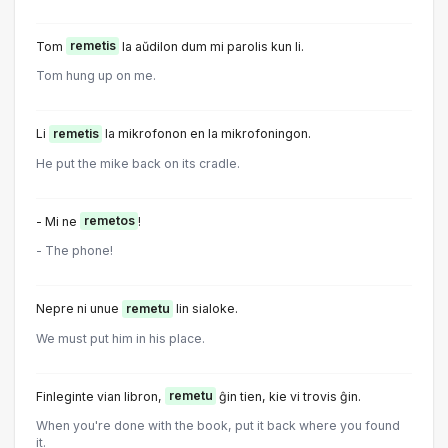
Tom
remetis
la aŭdilon dum mi parolis kun li.
Tom hung up on me.
Li
remetis
la mikrofonon en la mikrofoningon.
He put the mike back on its cradle.
- Mi ne
remetos
!
- The phone!
Nepre ni unue
remetu
lin sialoke.
We must put him in his place.
Finleginte vian libron,
remetu
ĝin tien, kie vi trovis ĝin.
When you're done with the book, put it back where you found
it.