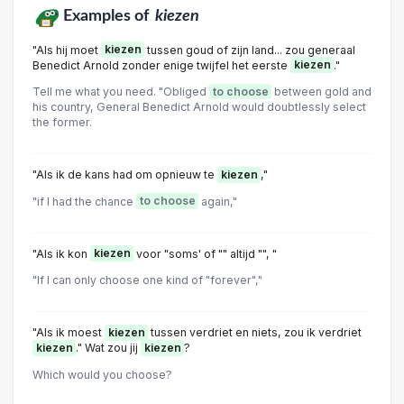
Examples of
kiezen
"Als hij moet
kiezen
tussen goud of zijn land... zou generaal
Benedict Arnold zonder enige twijfel het eerste
kiezen
."
Tell me what you need. "Obliged
to choose
between gold and
his country, General Benedict Arnold would doubtlessly select
the former.
"Als ik de kans had om opnieuw te
kiezen
,"
"if I had the chance
to choose
again,"
"Als ik kon
kiezen
voor "soms' of "" altijd "", "
"If I can only choose one kind of "forever","
"Als ik moest
kiezen
tussen verdriet en niets, zou ik verdriet
kiezen
." Wat zou jij
kiezen
?
Which would you choose?