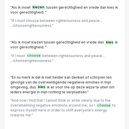
"Als ik moet
kiezen
tussen gerechtigheid en vrede dan kies ik
voor gerechtigheid. "
"lf I must choose between righteousness and peace...
...Ichooserighteousness."
"Als ik moet kiezen tussen gerechtigheid en vrede dan
kies
ik
voor gerechtigheid. "
"lf I must
choose
between righteousness and peace...
...Ichooserighteousness."
"En nu merk ik dat ik niet helder kan denken of schrijven ten
gevolge van de overweldigende negatieve emoties in mijn
omgeving, dus
kies
ik er voor me op deze wijze te uiten om
ieders energie in mijn richting te verplaatsen."
"And now I find that I cannot think or write clearly due to the
overwhelming negative emotions around me, so I
choose
to
express myself here in order to shift everyone's energy
towards me."