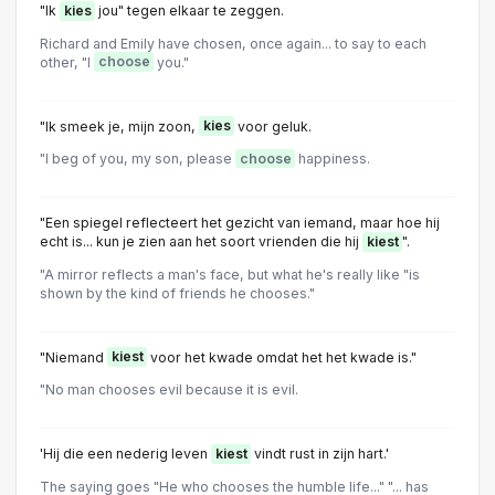
"Ik
kies
jou" tegen elkaar te zeggen.
Richard and Emily have chosen, once again... to say to each
other, "I
choose
you."
"Ik smeek je, mijn zoon,
kies
voor geluk.
"I beg of you, my son, please
choose
happiness.
"Een spiegel reflecteert het gezicht van iemand, maar hoe hij
echt is... kun je zien aan het soort vrienden die hij
kiest
".
"A mirror reflects a man's face, but what he's really like "is
shown by the kind of friends he chooses."
"Niemand
kiest
voor het kwade omdat het het kwade is."
"No man chooses evil because it is evil.
'Hij die een nederig leven
kiest
vindt rust in zijn hart.'
The saying goes "He who chooses the humble life..." "... has