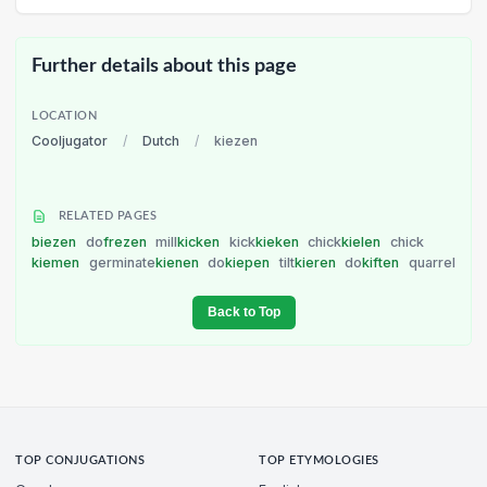
Further details about this page
LOCATION
Cooljugator
/
Dutch
/
kiezen
RELATED PAGES
biezen
do
frezen
mill
kicken
kick
kieken
chick
kielen
chick
kiemen
germinate
kienen
do
kiepen
tilt
kieren
do
kiften
quarrel
Back to Top
TOP CONJUGATIONS
TOP ETYMOLOGIES