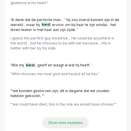
guidance in his heart."
'Ik denk dat de perfecte man... ' 'hij zou overal kunnen zijn in de
wereld... maar hij
kiest
ervoor om bij haar te zijn omdat... het
leven leuker is met haar aan zijn zijde. '
I guess the perfect guy would be... He could be anywhere in
the world... but he chooses to be with her because... life is
better with her by his side.
'Wie mij
kiest
, geeft en waagt al wat hij heeft. '
"Who chooses me must give and hazard all he has."
"'we konden gestorven zijn, dit is degene die we zouden
hebben gekozen. "'
"'we could have died, this is the one we would have chosen."'
Show more examples