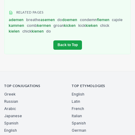
RELATED PAGES
ademen
breathe
asemen
do
doemen
condemn
flemen
cajole
kammen
comb
kermen
groan
kicken
kick
kieken
chick
kielen
chick
kienen
do
Back to Top
TOP CONJUGATIONS
TOP ETYMOLOGIES
Greek
English
Russian
Latin
Arabic
French
Japanese
Italian
Spanish
Spanish
English
German