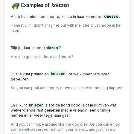
Examples of
kniezen
Als ik haar niet meesleepte, zat ze in haar kamer te
kniezen
.
Honestly, if I didn't drag her out with me, she'd just mope in her
room.
Blijf je daar zitten
kniezen
?
Are you gonna sit there and mope?
Dus je kunt pruilen en
kniezen
, of we kunnen iets laten
gebeuren!
So you can pout and mope, or we can make something happen!
En jij kunt
kniezen
alsof de hond dood is of je kunt van wat
welverdiende rust genieten met je vriendin, een drankje
nemen en er weer tegenaan gaan.
And you can mope around like the dog died. Or you can enjoy
some well-deserved rest with your friend... and just have a