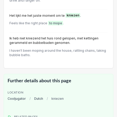
drink and ranger on.
Het lijkt me het juiste moment om te
kniezen
.
Feels like the right place
to mope
.
Ik heb niet kniezend het huis rond gelopen, met kettingen
gerammeld en bubbelbaden genomen.
I haven't been moping around the house, rattling chains, taking
bubble baths.
Further details about this page
LOCATION
Cooljugator
/
Dutch
/
kniezen
RELATED PAGES