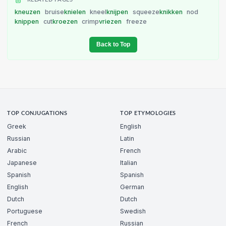
kneuzen
bruise
knielen
kneel
knijpen
squeeze
knikken
nod
knippen
cut
kroezen
crimp
vriezen
freeze
Back to Top
TOP CONJUGATIONS
TOP ETYMOLOGIES
Greek
English
Russian
Latin
Arabic
French
Japanese
Italian
Spanish
Spanish
English
German
Dutch
Dutch
Portuguese
Swedish
French
Russian