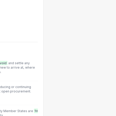
avoid
and settle any
iew to arrive at, where
.
ducing or continuing
rt open procurement.
eaty Member States are
to
ts.