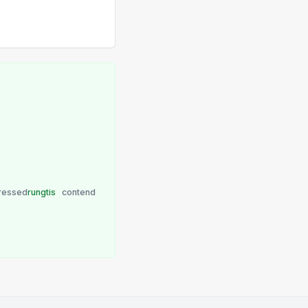
ressed
rungtis
contend