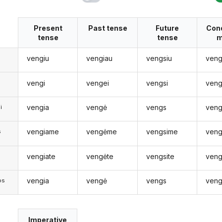
Present
Past tense
Future
Cond
tense
tense
m
vengiu
vengiau
vengsiu
veng
vengi
vengei
vengsi
veng
vengia
vengė
vengs
veng
i
vengiame
vengėme
vengsime
ven
s
vengiate
vengėte
vengsite
veng
s
vengia
vengė
vengs
veng
os
Imperative