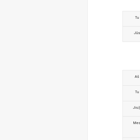
Tu
Jū
Aš
Tu
Jis/j
Me