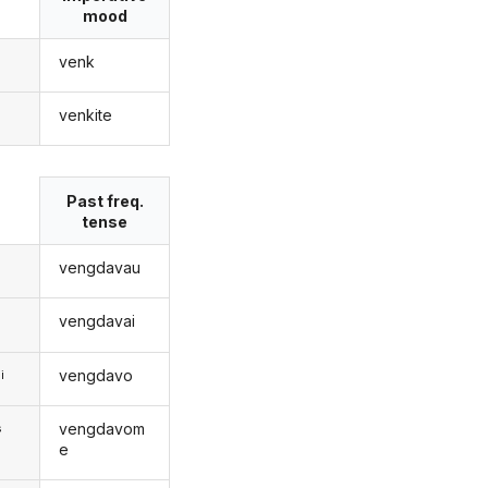
mood
venk
venkite
s
Past freq.
tense
vengdavau
vengdavai
vengdavo
i
vengdavom
s
e