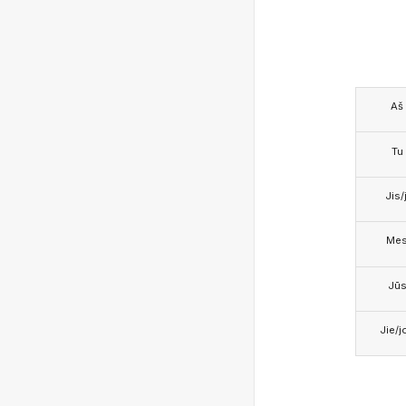
Aš
Tu
Jis/j
Me
Jū
Jie/j