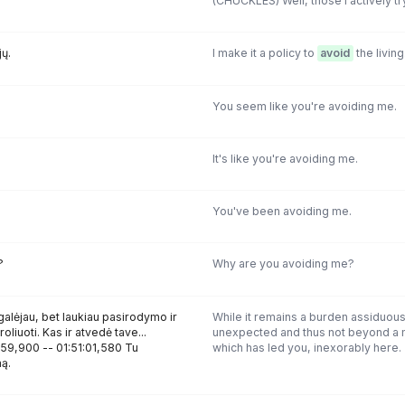
(CHUCKLES) Well, those I actively tr
ų.
I make it a policy to
avoid
the living
You seem like you're avoiding me.
It's like you're avoiding me.
You've been avoiding me.
?
Why are you avoiding me?
 galėjau, bet laukiau pasirodymo ir
While it remains a burden assiduou
liuoti. Kas ir atvedė tave...
unexpected and thus not beyond a 
50:59,900 -- 01:51:01,580 Tu
which has led you, inexorably here.
ą.