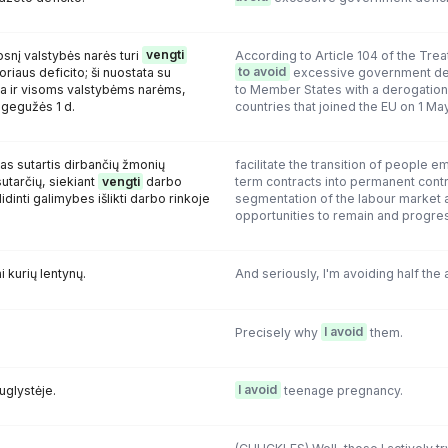
psnį valstybės narės turi
vengti
According to Article 104 of the Tre
oriaus deficito; ši nuostata su
to avoid
excessive government defic
ma ir visoms valstybėms narėms,
to Member States with a derogation,
 gegužės 1 d.
countries that joined the EU on 1 Ma
tas sutartis dirbančių žmonių
facilitate the transition of people 
sutarčių, siekiant
vengti
darbo
term contracts into permanent cont
idinti galimybes išlikti darbo rinkoje
segmentation of the labour market 
opportunities to remain and progres
i kurių lentynų.
And seriously, I'm avoiding half the a
Precisely why
I avoid
them.
glystėje.
I avoid
teenage pregnancy.