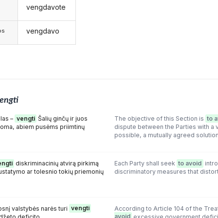
vengdavote
s
vengdavo
os
engti
slas –
vengti
Šalių ginčų ir juos
The objective of this Section is
to 
manoma, abiem pusėms priimtinų
dispute between the Parties with a v
possible, a mutually agreed solution
engti
diskriminacinių atvirą pirkimą
Each Party shall seek
to avoid
intro
ustatymo ar tolesnio tokių priemonių
discriminatory measures that disto
psnį valstybės narės turi
vengti
According to Article 104 of the Tr
džeto deficito.
avoid
excessive government defici