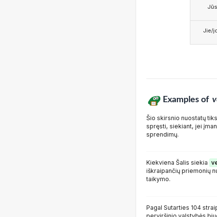
Jū
Jie/j
Examples of
v
Šio skirsnio nuostatų tik
spręsti, siekiant, jei į
sprendimų.
Kiekviena Šalis siekia
v
iškraipančių priemonių n
taikymo.
Pagal Sutarties 104 strai
perviršinio valstybės biu