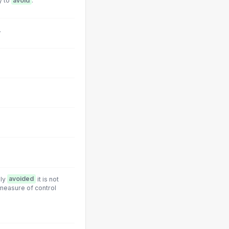
y to
avoid
.
.
sly
avoided
it is not
measure of control