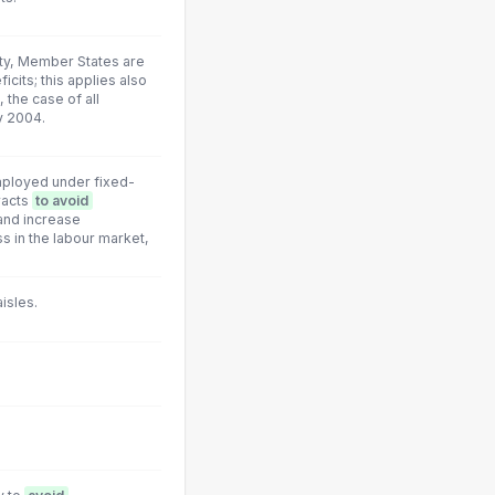
aty, Member States are
its; this applies also
 the case of all
y 2004.
employed under fixed-
racts
to avoid
and increase
s in the labour market,
isles.