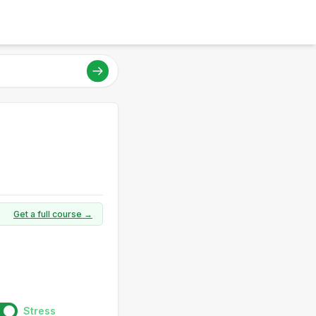
Get a full course →
Stress