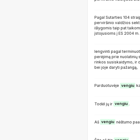
Pagal Sutarties 104 strai
perviršinio valdžios sekt
išlygomis taip pat taiko
įstojusioms į ES 2004 m.
lengvinti pagal terminuo
perėjimą prie nuolatinių 
rinkos susiskaidymo, ir d
bei joje daryti pažangą,
Parduotuvėje
vengiu
ka
Todėl jų ir
vengiu
.
Aš
vengiu
nėštumo paau