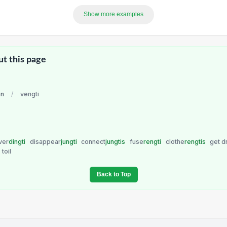
Show more examples
ut this page
an
/
vengti
ver
dingti
disappear
jungti
connect
jungtis
fuse
rengti
clothe
rengtis
get d
toil
Back to Top