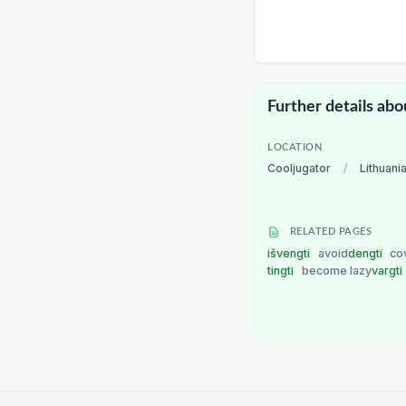
Further details abo
LOCATION
Cooljugator
/
Lithuani
RELATED PAGES
išvengti
avoid
dengti
co
tingti
become lazy
vargti