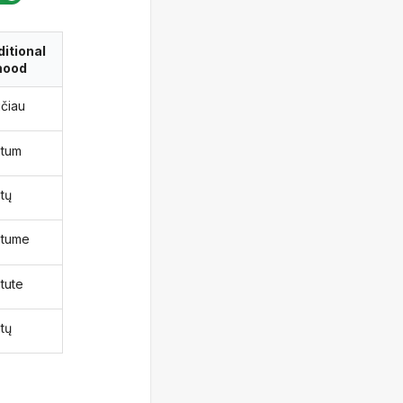
itional
ood
čiau
tum
tų
gtume
tute
tų