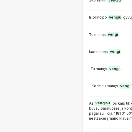
Šito aš itin
vengiu
.
Iš principo
vengiu
gyvųj
Tu manęs
vengi
.
kad manęs
vengi
.
-Tu manęs
vengi
.
- Kodėl tu manęs
vengi
Aš
vengiau
jos kaip tik
buvau pasiruošęs ją kontro
pagaliau... čia. 1181 01:
neatsakei į mano klausim