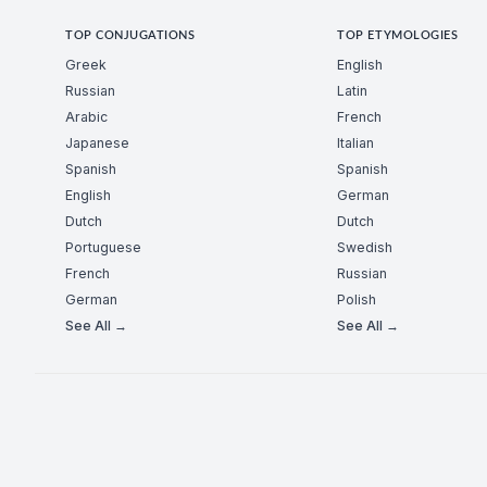
TOP CONJUGATIONS
TOP ETYMOLOGIES
Greek
English
Russian
Latin
Arabic
French
Japanese
Italian
Spanish
Spanish
English
German
Dutch
Dutch
Portuguese
Swedish
French
Russian
German
Polish
See All →
See All →