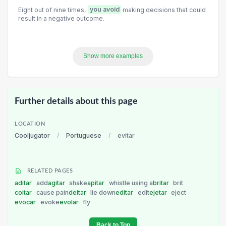
Eight out of nine times,
you avoid
making decisions that could
result in a negative outcome.
Show more examples
Further details about this page
LOCATION
Cooljugator
/
Portuguese
/
evitar
RELATED PAGES
aditar
add
agitar
shake
apitar
whistle using a
britar
brit
coitar
cause pain
deitar
lie down
editar
edit
ejetar
eject
evocar
evoke
evolar
fly
Back to Top