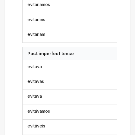
evitaríamos
evitaríeis
evitariam
Past imperfect tense
evitava
evitavas
evitava
evitávamos
evitáveis