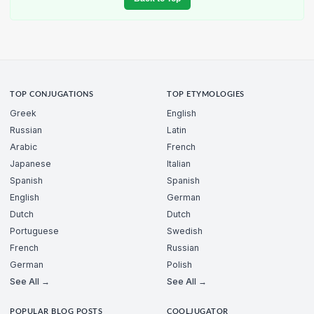
TOP CONJUGATIONS
TOP ETYMOLOGIES
Greek
English
Russian
Latin
Arabic
French
Japanese
Italian
Spanish
Spanish
English
German
Dutch
Dutch
Portuguese
Swedish
French
Russian
German
Polish
See All →
See All →
POPULAR BLOG POSTS
COOLJUGATOR