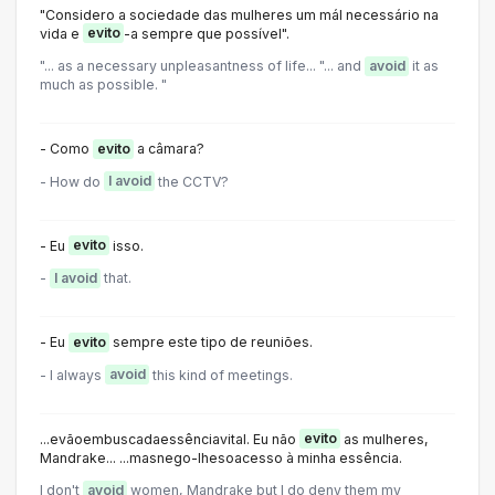
"Considero a sociedade das mulheres um mál necessário na
vida e
evito
-a sempre que possível".
"... as a necessary unpleasantness of life... "... and
avoid
it as
much as possible. "
- Como
evito
a câmara?
- How do
I avoid
the CCTV?
- Eu
evito
isso.
-
I avoid
that.
- Eu
evito
sempre este tipo de reuniões.
- I always
avoid
this kind of meetings.
...evãoembuscadaessênciavital. Eu não
evito
as mulheres,
Mandrake... ...masnego-lhesoacesso à minha essência.
I don't
avoid
women, Mandrake but I do deny them my