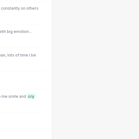
constantly on others
with big emotion...
an, lots of time I be
h me smile and
cry