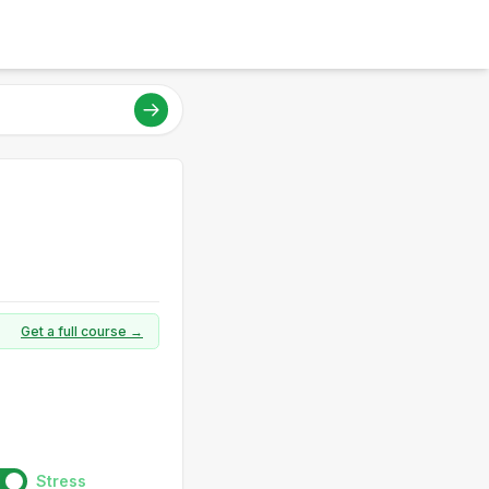
Get a full course →
Stress