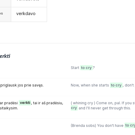
verkdavo
os
erkti
Start
to cry
?
epriglausk jos prie savęs.
Now, when she starts
to cry
, don't
bar pradėsi
verkti
, tai ir aš pradėsiu,
( whining cry ) Come on, pal. If you s
itaikysim.
cry
and I'll never get through this.
(Brenda sobs) You don't have
to cr