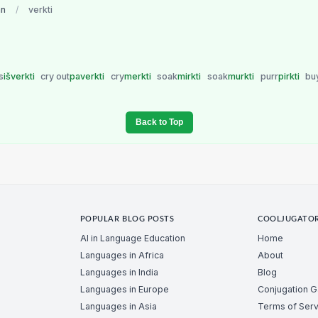
an
/
verkti
s
išverkti
cry out
paverkti
cry
merkti
soak
mirkti
soak
murkti
purr
pirkti
bu
Back to Top
POPULAR BLOG POSTS
COOLJUGATO
AI in Language Education
Home
Languages in Africa
About
Languages in India
Blog
Languages in Europe
Conjugation 
Languages in Asia
Terms of Serv