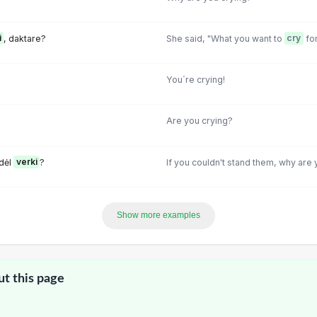
i
, daktare?
She said, "What you want to
cry
for
You´re crying!
Are you crying?
odėl
verki
?
If you couldn't stand them, why are 
Show more examples
ut this page