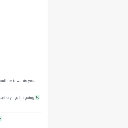
 pull her towards you.
tart crying, I'm going
to
y
.