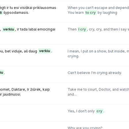
i ir tu esi visiškai priklausomas
When you can't escape and depend 
i
šypsodamasis.
You learn
to cry
by laughing
,
verkiu
, ir tada labai emocingai
Then
I cry
, cry, cry, and then I say 
šou, bet viduje, aš daug
verkiu
.
I mean, I put on a show, but inside, m
crying.
iu
.
Can't believe I'm crying already.
omet, Daktare, Ir žiūrėk, kaip
Take me to court, Doctor, and watc
. ir jaudinuosi.
and...
.
Yes, I don't only
cry
.
Why are you crying?