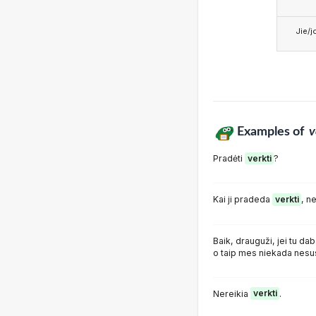
Jie/j
Examples of
v
Pradėti
verkti
?
Kai ji pradeda
verkti
, n
Baik, drauguži, jei tu da
o taip mes niekada nesus
Nereikia
verkti
.