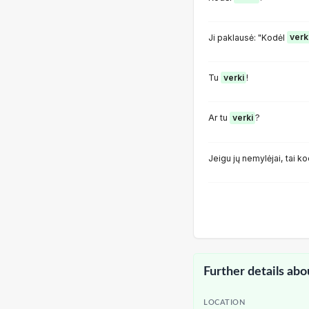
Ji paklausė: "Kodėl
verk
Tu
verki
!
Ar tu
verki
?
Jeigu jų nemylėjai, tai k
Further details abo
LOCATION