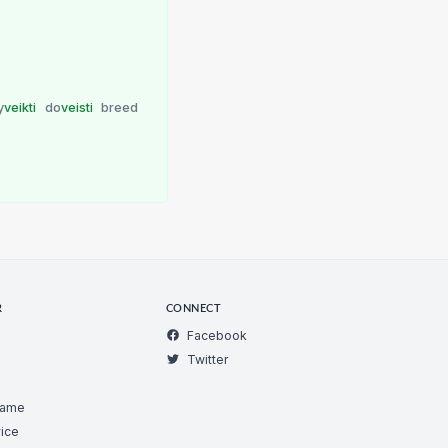
y
veikti
do
veisti
breed
R
CONNECT
Facebook
Twitter
Game
ice