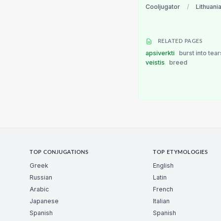
Cooljugator
/
Lithuani
RELATED PAGES
apsiverkti
burst into tear
veistis
breed
TOP CONJUGATIONS
TOP ETYMOLOGIES
Greek
English
Russian
Latin
Arabic
French
Japanese
Italian
Spanish
Spanish