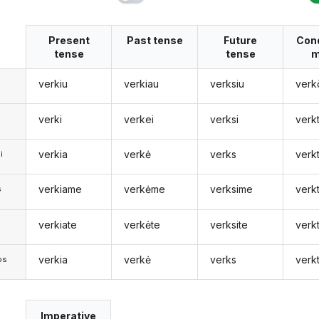
Present
Past tense
Future
Cond
tense
tense
m
verkiu
verkiau
verksiu
verk
verki
verkei
verksi
verk
verkia
verkė
verks
verk
i
verkiame
verkėme
verksime
verk
s
verkiate
verkėte
verksite
verk
s
verkia
verkė
verks
verk
os
Imperative