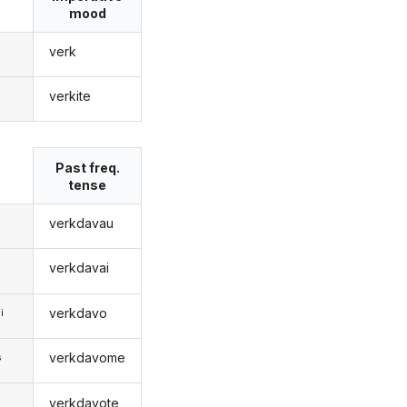
mood
verk
verkite
s
Past freq.
tense
verkdavau
verkdavai
verkdavo
i
verkdavome
s
verkdavote
s