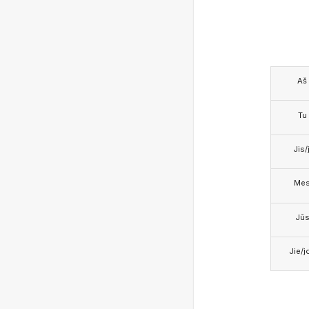
Aš
Tu
Jis/j
Me
Jū
Jie/j