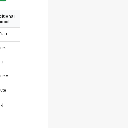
itional
ood
čiau
tum
tų
tume
tute
tų