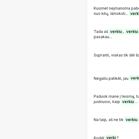
Kuomet neįmanoma pabėgt
nuo kitų, išmoksti...
verkt
Tada aš
verkiu
,
verkiu
pasakau...
Supranti, viskas tik dėl 
Negaliu patikėt, jau
verk
Paduok mane į teismą, tu
juokiuosi, kaip
verkiu
..
Na taip, aš ne tik
verkiu
Kodėl
verki
?