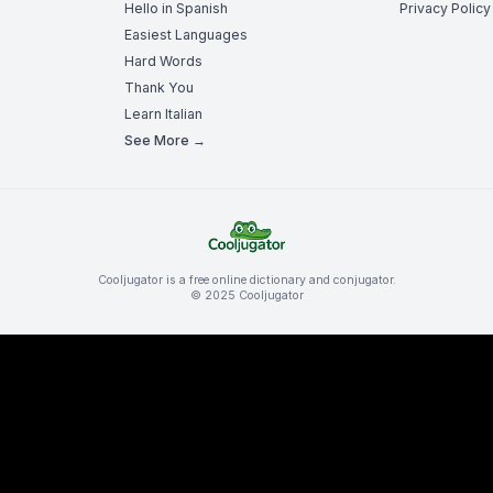
Hello in Spanish
Privacy Policy
Easiest Languages
Hard Words
Thank You
Learn Italian
See More →
Cooljugator is a free online dictionary and conjugator.
© 2025 Cooljugator