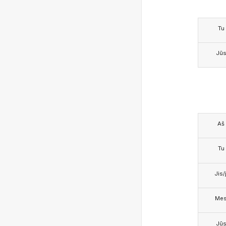
Tu
Jū
Aš
Tu
Jis/j
Me
Jū