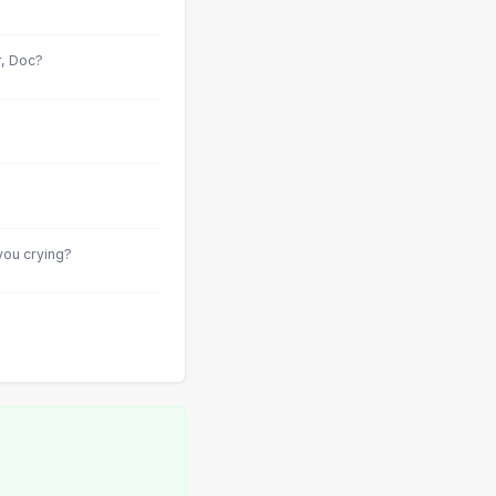
, Doc?
you crying?