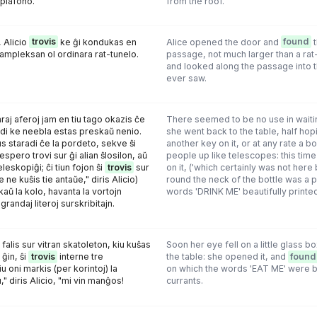
 plafono.
from the roof.
 Alicio
trovis
ke ĝi kondukas en
Alice opened the door and
found
t
 ampleksan ol ordinara rat-tunelo.
passage, not much larger than a rat
and looked along the passage into t
ever saw.
raj aferoj jam en tiu tago okazis ĉe
There seemed to be no use in waiting
redi ke neebla estas preskaŭ nenio.
she went back to the table, half hop
s staradi ĉe la pordeto, sekve ŝi
another key on it, or at any rate a bo
kespero trovi sur ĝi alian ŝlosilon, aŭ
people up like telescopes: this tim
eleskopiĝi; ĉi tiun fojon ŝi
trovis
sur
on it, ('which certainly was not here 
 ne kuŝis tie antaŭe," diris Alicio)
round the neck of the bottle was a p
rkaŭ la kolo, havanta la vortojn
words 'DRINK ME' beautifully printed o
andaj literoj surskribitajn.
falis sur vitran skatoleton, kiu kuŝas
Soon her eye fell on a little glass b
 ĝin, ŝi
trovis
interne tre
the table: she opened it, and
found
 oni markis (per korintoj) la
on which the words 'EAT ME' were b
," diris Alicio, "mi vin manĝos!
currants.