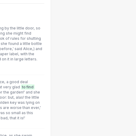
 by the little door, so
ing she might find
ok of rules for shutting
she found a little bottle
before,' said Alice,) and
aper label, with the
n it in large letters.
ice, a good deal
ut very glad
to find
for the garden!' and she
or: but, alas! the little
golden key was lying on
gs are worse than ever,'
was so small as this
ad, that it is!'
 Alice, as she swam