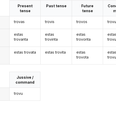
Present
Past tense
Future
Cond
tense
tense
m
trovas
trovis
trovos
trov
estas
estas
estas
esta
trovanta
trovinta
trovonta
trov
estas trovata
estas trovita
estas
esta
trovota
trov
Jussive /
command
trovu