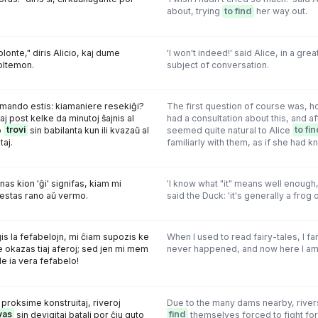
about, trying
to find
her way out.
onte," diris Alicio, kaj dume
'I won't indeed!' said Alice, in a gre
oltemon.
subject of conversation.
ando estis: kiamaniere resekiĝi?
The first question of course was, ho
, kaj post kelke da minutoj ŝajnis al
had a consultation about this, and af
o
trovi
sin babilanta kun ili kvazaŭ al
seemed quite natural to Alice
to fin
aj.
familiarly with them, as if she had kn
as kion 'ĝi' signifas, kiam mi
'I know what "it" means well enough
i' estas rano aŭ vermo.
said the Duck: 'it's generally a frog
gis la fefabelojn, mi ĉiam supozis ke
When I used to read fairy-tales, I fa
e okazas tiaj aferoj; sed jen mi mem
never happened, and now here I am 
e ia vera fefabelo!
 proksime konstruitaj, riveroj
Due to the many dams nearby, river
vas
sin devigitaj batali por ĉiu guto
find
themselves forced to fight for