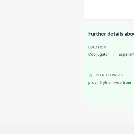
Further details abo
LOCATION
Cooljugator
/
Esperan
RELATED PAGES
provi
try
trivi
wear
troni