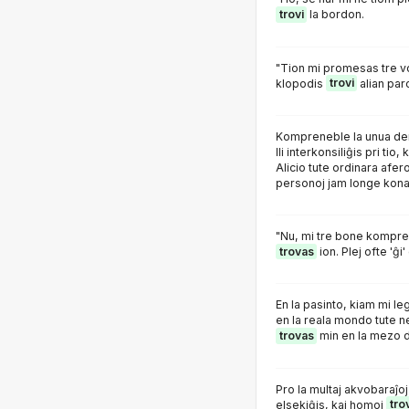
trovi
la bordon.
"Tion mi promesas tre vol
klopodis
trovi
alian par
Kompreneble la unua dem
Ili interkonsiliĝis pri tio
Alicio tute ordinara afer
personoj jam longe konat
"Nu, mi tre bone kompren
trovas
ion. Plej ofte 'ĝ
En la pasinto, kiam mi le
en la reala mondo tute n
trovas
min en la mezo d
Pro la multaj akvobaraĵoj
elsekiĝis, kaj homoj
tro