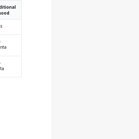
itional
ood
us
s
unta
s
uta