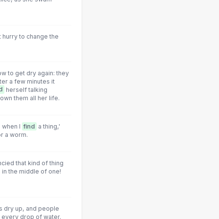
at hurry to change the
w to get dry again: they
ter a few minutes it
d
herself talking
own them all her life.
, when I
find
a thing,'
 or a worm.
ncied that kind of thing
in the middle of one!
s dry up, and people
 every drop of water.