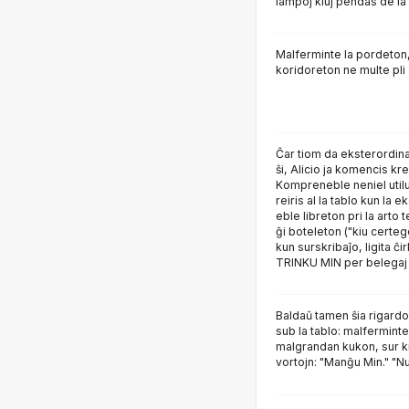
lampoj kiuj pendas de la
Malferminte la pordeton,
koridoreton ne multe pli
Ĉar tiom da eksterordina
ŝi, Alicio ja komencis k
Kompreneble neniel utilu
reiris al la tablo kun la e
eble libreton pri la arto t
ĝi boteleton ("kiu certege
kun surskribaĵo, ligita ĉi
TRINKU MIN per belegaj gr
Baldaŭ tamen ŝia rigardo 
sub la tablo: malferminte
malgrandan kukon, sur kiu
vortojn: "Manĝu Min." "Nu