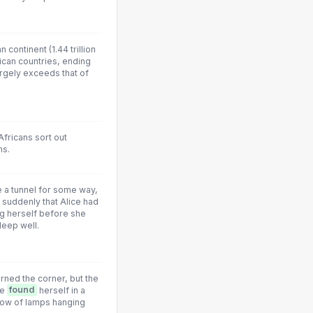
n continent (1.44 trillion
ican countries, ending
argely exceeds that of
Africans sort out
ms.
e a tunnel for some way,
suddenly that Alice had
ng herself before she
deep well.
rned the corner, but the
he
found
herself in a
a row of lamps hanging