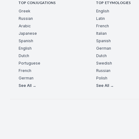
TOP CONJUGATIONS
TOP ETYMOLOGIES
Greek
English
Russian
Latin
Arabic
French
Japanese
Italian
Spanish
Spanish
English
German
Dutch
Dutch
Portuguese
Swedish
French
Russian
German
Polish
See All →
See All →