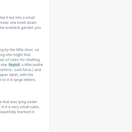
hat it led into a small
-hole: she knelt down
he loveliest garden you
 by the little door, so
ing she might find
ok of rules for shutting
e she
found
a little bottle
before,' said Alice,) and
aper label, with the
n it in large letters.
ox that was lying under
in it a very small cake,
eautifully marked in