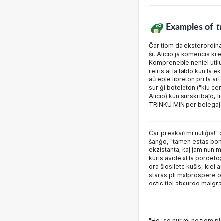
Examples of
t
Ĉar tiom da eksterordina
ŝi, Alicio ja komencis k
Kompreneble neniel utilu
reiris al la tablo kun la
aŭ eble libreton pri la art
sur ĝi boteleton ("kiu cer
Alicio) kun surskribaĵo, l
TRINKU MIN per belegaj gr
Ĉar preskaŭ mi nuliĝis!" d
ŝanĝo, "tamen estas bo
ekzistanta; kaj jam nun m
kuris avide al la pordeto;
ora ŝlosileto kuŝis, kiel a
staras pli malprospere ol
estis tiel absurde malgra
"Ho, se nur mi ne tiom pl