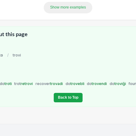
Show more examples
ut this page
to
/
trovi
do
troti
trot
retrovi
recover
trovadi
do
trovebli
do
trovendi
do
troviĝi
fou
Back to Top