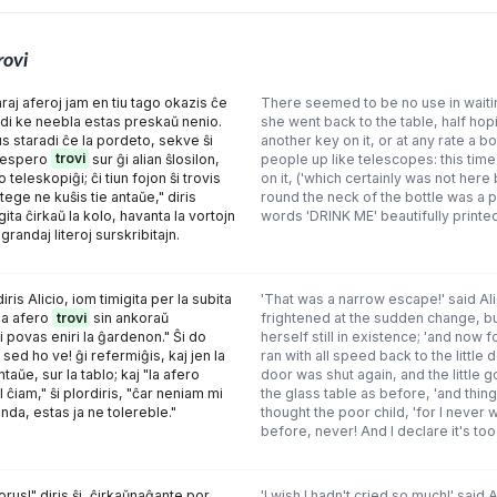
rovi
raj aferoj jam en tiu tago okazis ĉe
There seemed to be no use in waiting
redi ke neebla estas preskaŭ nenio.
she went back to the table, half hop
s staradi ĉe la pordeto, sekve ŝi
another key on it, or at any rate a bo
 ekespero
trovi
sur ĝi alian ŝlosilon,
people up like telescopes: this time 
o teleskopiĝi; ĉi tiun fojon ŝi trovis
on it, ('which certainly was not here 
tege ne kuŝis tie antaŭe," diris
round the neck of the bottle was a p
igita ĉirkaŭ la kolo, havanta la vortojn
words 'DRINK ME' beautifully printed o
andaj literoj surskribitajn.
iris Alicio, iom timigita per la subita
'That was a narrow escape!' said Al
na afero
trovi
sin ankoraŭ
frightened at the sudden change, b
i povas eniri la ĝardenon." Ŝi do
herself still in existence; 'and now 
 sed ho ve! ĝi refermiĝis, kaj jen la
ran with all speed back to the little do
ntaŭe, sur la tablo; kaj "la afero
door was shut again, and the little 
 ĉiam," ŝi plordiris, "ĉar neniam mi
the glass table as before, 'and thin
nda, estas ja ne tolereble."
thought the poor child, 'for I never 
before, never! And I declare it's too b
orus!" diris ŝi, ĉirkaŭnaĝante por
'I wish I hadn't cried so much!' said