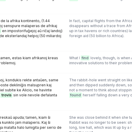
 de la afrika kontinento, (1.44
In fact, capital flights from the Africa
roj senspure malaperas de afrikaj
disappears without a trace from Afr
s
en impostorifuĝejoj aŭ riĉaj landoj)
up in tax havens or rich countries) l
e eksterlandaj helpoj (50 miliardoj
foreign aid (50 billion to Africa).
tamen, estas kiam afrikanoj kreas
What I
find
lovely, though, is when 
problemoj.
innovative solutions to their proble
aŝoj, kondukis rekte antaŭen, same
The rabbit-hole went straight on lik
poste dekliniĝis malsupren kaj
and then dipped suddenly down, so 
tiel subite ke Alicio, ne havinte
not a moment to think about stoppi
,
trovis
sin vole nevole defalanta
found
herself falling down a very 
preskaŭ apuda; tamen, kiam ŝi
She was close behind it when she tu
a kuniklo jam malaperis. Kaj ŝi
Rabbit was no longer to be seen: s
ga malalta halo lumigita per serio de
long, low hall, which was lit up by 