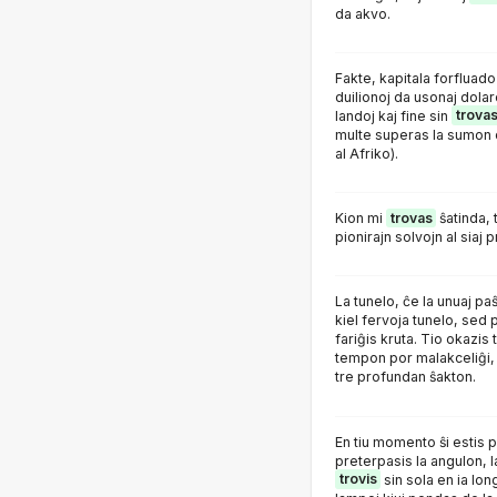
da akvo.
Fakte, kapitala forfluado
duilionoj da usonaj dola
landoj kaj fine sin
trova
multe superas la sumon d
al Afriko).
Kion mi
trovas
ŝatinda, 
pionirajn solvojn al siaj 
La tunelo, ĉe la unuaj p
kiel fervoja tunelo, sed 
fariĝis kruta. Tio okazis 
tempon por malakceliĝi
tre profundan ŝakton.
En tiu momento ŝi estis 
preterpasis la angulon, l
trovis
sin sola en ia lon